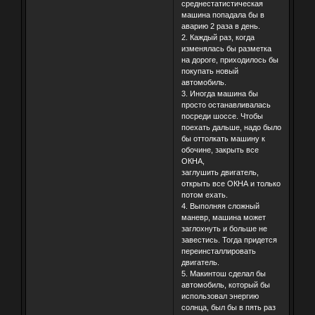
среднестатистическая
машина попадала бы в
аварию 2 раза в день.
2. Каждый раз, когда
изменялась бы разметка
на дороге, приходилось бы
покупать новый
автомобиль.
3. Иногда машина бы
просто останавливалась
посреди шоссе. Чтобы
поехать дальше, надо было
бы оттолкать машину к
обочине, закрыть все
ОКНА,
заглушить двигатель,
открыть все ОКНА и только
потом ехать.
4. Выполняя сложный
маневр, машина может
заглохнуть и больше не
завестись. Тогда придется
переинсталлировать
двигатель.
5. Макинтош сделал бы
автомобиль, который бы
использовал энергию
солнца, был бы в пять раз