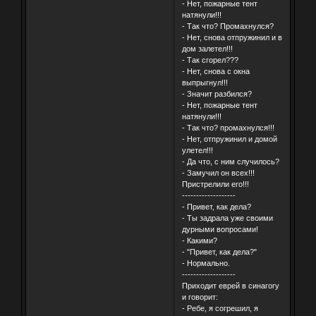
- Нет, пожарные тент
натянули!!!
- Так что? Промахнулся?
- Нет, снова отпружинил и в
дом залетел!!!
- Так сгорел???
- Нет, снова с окна
выпрыгнул!!!
- Значит разбился?
- Нет, пожарные тент
натянули!!!
- Так что? промахнулся!!!
- Нет, отпружинил и домой
улетел!!!
- Да что, с ним случилось?
- Замучил он всех!!!
Пристрелили его!!!
-------------------
- Привет, как дела?
- Ты задрала уже своими
дурными вопросами!
- Какими?
- "Привет, как дела?"
- Нормально.
-------------------
Приходит еврей в синагогу
и говорит:
- Ребе, я согрешил, я