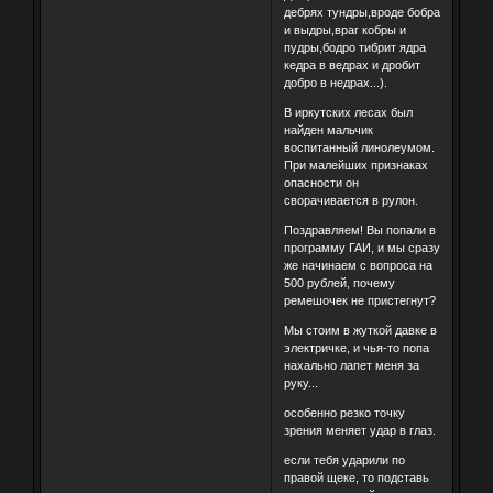
дебрях тундры,вроде бобра
и выдры,враг кобры и
пудры,бодро тибрит ядра
кедра в ведрах и дробит
добро в недрах...).
В иркутских лесах был
найден мальчик
воспитанный линолеумом.
При малейших признаках
опасности он
сворачивается в рулон.
Поздравляем! Вы попали в
программу ГАИ, и мы сразу
же начинаем с вопроса на
500 рублей, почему
ремешочек не пристегнут?
Мы стоим в жуткой давке в
электричке, и чья-то попа
нахально лапет меня за
руку...
особенно резко точку
зрения меняет удар в глаз.
eсли тебя ударили по
правой щеке, то подставь