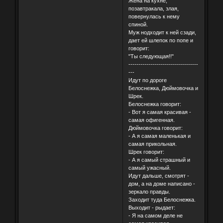
Жена на кухне,
позавтракала, злая,
повернулась к нему
спиной.
Муж нодходит к ней сзади,
дает ей шлепок по попе и
говорит:
"Ты следующая!!"
-----------------------------------
---
Идут по дороге
Белоснежка, Дюймовочка и
Шрек.
Белоснежка говорит:
- Вот я самая красивая -
самая офигенная.
Дюймовочка говорит:
- А я самая маленькая и
самая прикольная.
Шрек говорит:
- А я самый страшный и
самый ужасный.
Идут дальше, смотрят -
дом, а на доме написано -
зеркало правды.
Заходит туда Белоснежка.
Выходит - рыдает:
- Я на самом деле не