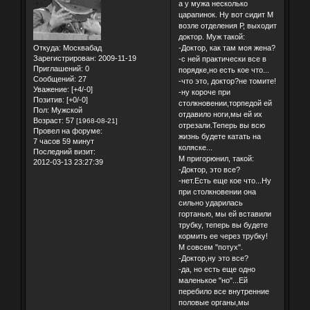
а у мужа несколько
царапинок. Ну вот сидит М
возле отделения Р, выходит
доктор. Муж такой:
Откуда:
Москвабад
-Доктор, как там моя жена?
Зарегистрирован
: 2009-11-19
-с ней практически все в
Приглашений:
0
порядке,но есть кое что...
Сообщений:
27
-что это, доктор?не томите!
Уважение:
[+4/-0]
-ну короче при
Позитив:
[+0/-0]
столкновении,торпедой ей
Пол:
Мужской
отдавило ноги,мы ей их
Возраст:
57
[1968-08-21]
отрезали.Теперь вы всю
Провел на форуме:
жизнь будете катать на
7 часов 59 минут
коляске...
Последний визит:
М пригорюнил, такой:
2012-03-13 23:27:39
-Доктор, это все?
-нет.Есть еще кое что...Ну
при столкновении она
сильно ударилась
гортанью, мы ей вставили
трубку, теперь вы будете
кормить ее через трубку!
М совсем "потух".
-Доктор,ну это все?
-да, но есть еще одно
маленькое "но"...Ей
перебило все внутренние
половые органы,мы