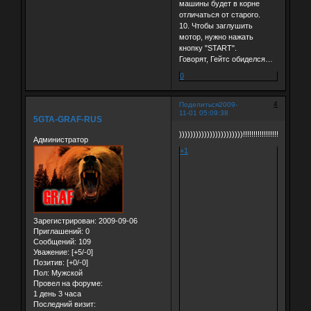
машины будет в корне
отличаться от старого.
10. Чтобы заглушить
мотор, нужно нажать
кнопку "START".
Говорят, Гейтс обиделся…
0
4
Поделиться
2009-
11-01 05:09:38
5GTA-GRAF-RUS
)))))))))))))))))))))))!!!!!!!!!!!!!!!!!
Администратор
+1
Зарегистрирован
: 2009-09-06
Приглашений:
0
Сообщений:
109
Уважение:
[+5/-0]
Позитив:
[+0/-0]
Пол:
Мужской
Провел на форуме:
1 день 3 часа
Последний визит: