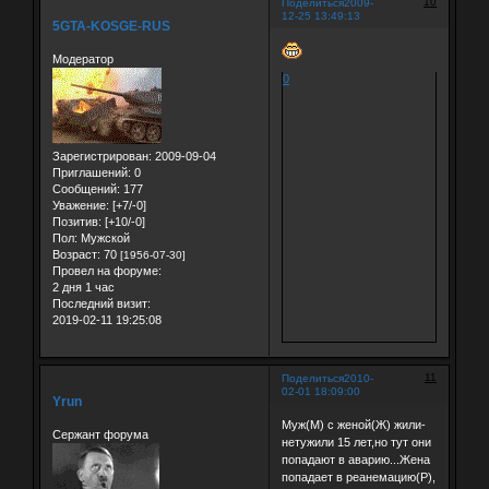
10
Поделиться
2009-
12-25 13:49:13
5GTA-KOSGE-RUS
Модератор
0
Зарегистрирован
: 2009-09-04
Приглашений:
0
Сообщений:
177
Уважение:
[+7/-0]
Позитив:
[+10/-0]
Пол:
Мужской
Возраст:
70
[1956-07-30]
Провел на форуме:
2 дня 1 час
Последний визит:
2019-02-11 19:25:08
11
Поделиться
2010-
02-01 18:09:00
Yrun
Муж(М) с женой(Ж) жили-
Сержант форума
нетужили 15 лет,но тут они
попадают в аварию...Жена
попадает в реанемацию(Р),