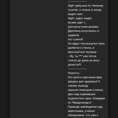
------------------
Идёт девушка по тёмному
тунелю, и только в конце
виден свет.
Идёт, вдруг видит,
мужик идёт с
распахнутыми руками.
Девчёнка испугалась и
ударила
его сумкой.
Но вдруг послышался звон
разбитого стекла, и
яросный мат мужика:
- Фу, ты *** уже пятое
стекло до дома не могу
донести!!!
------------------
Новость:
Хот-доги и картошка-фри
вредны для здоровья! К
такому выводу
пришли немецкие ученые,
два года кормившие
подопытных крыс блюдами
из "Макдоналдса".
Проводя наблюдения над
животными, учёные
обнаружили, что уже к