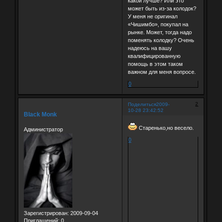
какой лучше? Или это
может быть из-за колодок?
У меня не оригинал
«Чишимбо», покупал на
рынке. Может, тогда надо
поменять колодку? Очень
надеюсь на вашу
квалифицированную
помощь в этом таком
важном для меня вопросе.
0
2
Поделиться
2009-
10-28 23:42:52
Black Monk
Старенько,но весело.
Администратор
0
Зарегистрирован
: 2009-09-04
Приглашений:
0