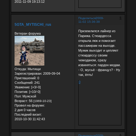
2011-11-09 19:13:12
5
Поделиться
2009-
11-02 15:36:38
5GTA_MYTISCHI_rus
Приземлился лайнер из
Ветеран форума
Парижа. Стюардесса
открыла люк и помогает
пассажирам на выходе.
Мужик выходит и цепляет
стюардессу своим
чемоданом, сразу
извиняться: пардон медам.
Откуда:
Мытищи
- О, мусьё - француз? - Ну
Зарегистрирован
: 2009-09-04
так, ёпть!
Приглашений:
0
0
Сообщений:
241
Уважение:
[+3/-0]
Позитив:
[+10/-0]
Пол:
Мужской
Возраст:
56
[1969-10-23]
Провел на форуме:
2 дня 0 часов
Последний визит:
2010-10-30 11:42:43
6
Поделиться
2009-