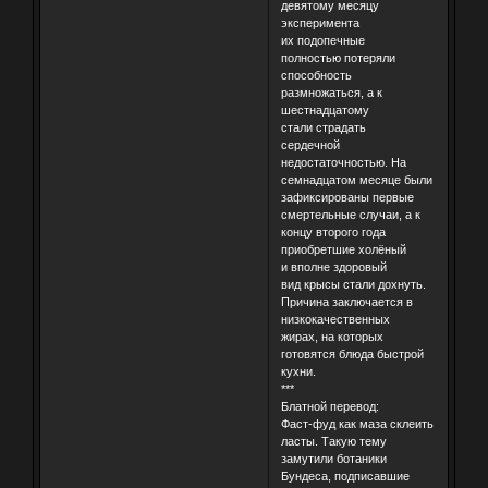
девятому месяцу
эксперимента
их подопечные
полностью потеряли
способность
размножаться, а к
шестнадцатому
стали страдать
сердечной
недостаточностью. На
семнадцатом месяце были
зафиксированы первые
смертельные случаи, а к
концу второго года
приобретшие холёный
и вполне здоровый
вид крысы стали дохнуть.
Причина заключается в
низкокачественных
жирах, на которых
готовятся блюда быстрой
кухни.
***
Блатной перевод:
Фаст-фуд как маза склеить
ласты. Такую тему
замутили ботаники
Бундеса, подписавшие