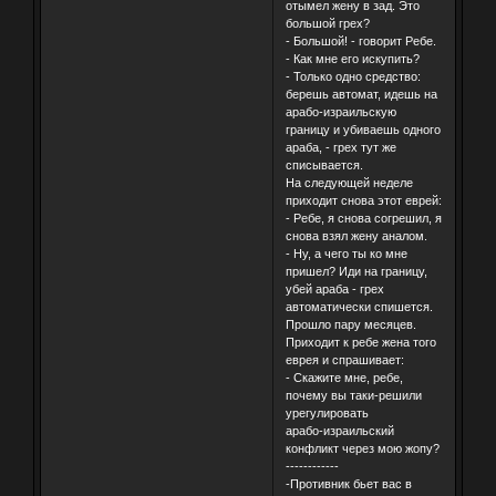
отымел жену в зад. Это
большой грех?
- Большой! - говорит Ребе.
- Как мне его искупить?
- Только одно средство:
берешь автомат, идешь на
арабо-израильскую
границу и убиваешь одного
араба, - грех тут же
списывается.
На следующей неделе
приходит снова этот еврей:
- Ребе, я снова согрешил, я
снова взял жену аналом.
- Ну, а чего ты ко мне
пришел? Иди на границу,
убей араба - грех
автоматически спишется.
Прошло пару месяцев.
Приходит к ребе жена того
еврея и спрашивает:
- Скажите мне, ребе,
почему вы таки-решили
урегулировать
арабо-израильский
конфликт через мою жопу?
------------
-Противник бьет вас в