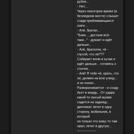
рубля...
- Нет...
Через некоторое время (в
безлюдном месте) слышит
сзади приближающиеся
шаги....
- Алё, братан...
"Блин..., достали всё-
таки..." - думает и идёт
дальше...
- Алё, брателла, чё -
глухой, что ли???
Собирает волю в кулак и
идёт дальше... готовясь к
стычке...
- Алё! Я тебе чё, орать, что
ли, должен на всю улицу...
я не понял...
Разворачивается - и сходу
бьет в морду... От удара
какой-то лысый мужик
садится на задницу...
дипломат летит в одну
сторону, мобильник, в
который
он только что кому-то там
орал, летит в другую...
----------------