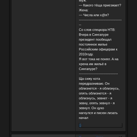
Муж:
— Какого тёща приезжает?
Жена:
— Числа или х@я?
-----------------------------------
--
Со слов спецкора НТВ:
Вчера в Сингапуре
президент пообещал
постоянное жилье
Российским офицерам к
2010году.
Я вот тока не понял. А на
хрена им жильё в
Сингапуре?
--------------------------------
Ща сижу кота
передразниваю. Он
облизнется - я облизнусь,
опять облизнется - я
облизнусь, зевнет - я
зевну, опять зевнул - я
зевнул. Он цуко
нагнулся и писюн лизать
начал
0