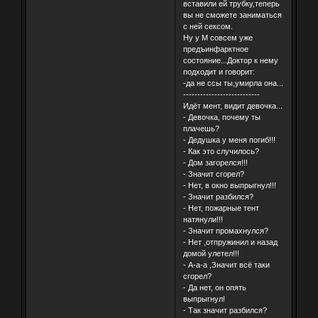
вставили ей трубку,теперь
вы не сможете заниматься
с ней сексом.
Ну у М совсем уже
предъинфарктное
состояние...Доктор к нему
подходит и говорит:
-да не ссы ты,умирла она...
---------------------------
Идёт мент, видит девочка...
- Девочка, почему ты
плачешь?
- Дедушка у меня погиб!!!
- Как это случилось?
- Дом загорелся!!!
- Значит сгорел?
- Нет, в окно выпрыгнул!!!
- Значит разбился?
- Нет, пожарные тент
натянули!!!
- Значит промахнулся?
- Нет ,отпружинил и назад
домой улетел!!!
- А-а-а ,Значит всё таки
сгорел?
- Да нет, он опять
выпрыгнул!
- Так значит разбился?