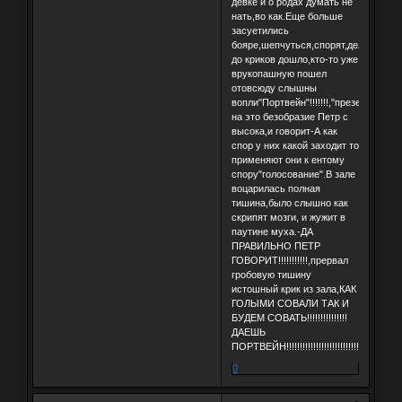
девке и о родах думать не
нать,во как.Еще больше
засуетились
бояре,шепчуться,спорят,дело
до криков дошло,кто-то уже
врукопашную пошел
отовсюду слышны
вопли"Портвейн"!!!!!!!,"презервативы"
на это безобразие Петр с
высока,и говорит-А как
спор у них какой заходит то
применяют они к ентому
спору"голосование".В зале
воцарилась полная
тишина,было слышно как
скрипят мозги, и жужит в
паутине муха.-ДА
ПРАВИЛЬНО ПЕТР
ГОВОРИТ!!!!!!!!!!!,прервал
гробовую тишину
истошный крик из зала,КАК
ГОЛЫМИ СОВАЛИ ТАК И
БУДЕМ СОВАТЬ!!!!!!!!!!!!!!!
ДАЕШЬ
ПОРТВЕЙН!!!!!!!!!!!!!!!!!!!!!!!!!!!!!!!
0