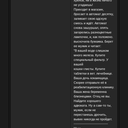
хренов, ни в жизнь ничего
не угадаешь!
Приходит в магазин,
бросает в автомат десятку,
заливает свою адскую
смесь и ждёт. Автомат
снова зашуршал, опять
загорелись разноцветные
лампочки, и, как положено.
выскочила бумажка. Берет
ее мужик и читает:
"В вашей воде слишком
много железа. Купите
специальный фильтр. У
вашей
кошки глисты. Купите
таблетки в вет. лечебнице.
Ваша дочь кокаинщица.
Скорее отправьте её в
реабилитационную клинику.
Ваша жена беременна
близнецами. Отец не вы.
Найдите хорошего
адвоката. Ну а сам-то ты,
мужик, если не
перестанешь дрочить,
вывих никогда не пройдет.
------------------------------