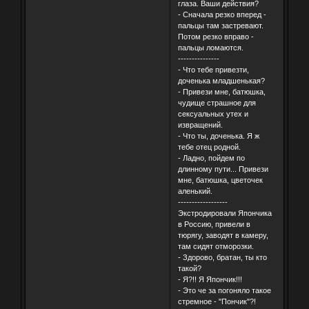
глаза. Ваши действия?
- Сначала резко вперед -
пальцы там застревают.
Потом резко вправо -
пальцы ломаются.
---------------
- Что тебе привезти,
доченька младшенькая?
- Привези мне, батюшка,
чудище страшное для
сексуальных утех и
извращений.
- Что ты, доченька. Я ж
тебе отец родной.
- Ладно, пойдем по
длинному пути... Привези
мне, батюшка, цветочек
аленький.
------------------
Экстродировали Япончика
в Россию, привели в
тюрягу, заводят в камеру,
там сидят отморозки.
- Здорово, братан, ты кто
такой?
- Я?!! Я Япончик!!!
- Это че за погоняло такое
стремное - "Пончик"?!