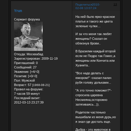
13
Поделиться
2010-
02-08 13:07:24
Yrun
На ней было ярко-красное
Сержант форума
платье и такого же цвета
зеленые чулки…
И за что меня так любят
женщины? Сказал он
облизнув брови..
В Бразилии каждый второй
Откуда:
Москвабад
если не Педро так Гомес,а
Зарегистрирован
: 2009-11-19
женщины или Кончита или
Приглашений:
0
Хуанита..
Сообщений:
27
Уважение:
[+4/-0]
"Все надо делать с
Позитив:
[+0/-0]
юмором!" -сказал палач
Пол:
Мужской
рубя голову дольками...
Возраст:
57
[1968-08-21]
Провел на форуме:
"А это точно поможет?"-
7 часов 59 минут
спросила царевна
Последний визит:
Несмеяна,осторожно
2012-03-13 23:27:39
затягиваясь...)).
Родители частенько
вышибали из меня дурь,но
я знал где достать еще.
Дыбра - это животное в