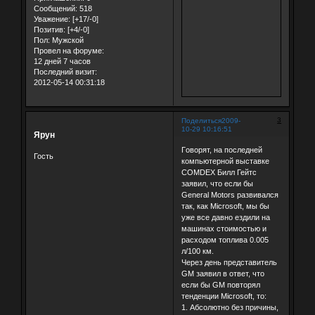
Сообщений:
518
Уважение:
[+17/-0]
Позитив:
[+4/-0]
Пол:
Мужской
Провел на форуме:
12 дней 7 часов
Последний визит:
2012-05-14 00:31:18
3
Поделиться
2009-
10-29 10:16:51
Ярун
Гoворят, на последней
Гость
компьютерной выставке
COMDEX Билл Гейтс
заявил, что если бы
General Motors развивался
так, как Microsoft, мы бы
уже все давно ездили на
машинах стоимостью и
расходом топлива 0.005
л/100 км.
Через день представитель
GM заявил в ответ, что
если бы GM повторял
тенденции Microsoft, то:
1. Абсолютно без причины,