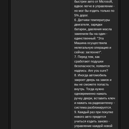
быстрее авто от Microsoft,
вдвое легче в управлении -
но мог бы ездить только по
5% дорог.
6. Датчики температуры
двигателя, зарядки
батареи, давления масла
заменили бы на один -
единственный: "Эта
Машина осуществила
нелегальную операцию и
сейчас заглохнет".
7. Перед тем, как
сработают подушки
безопасности, появится
надпись: Are you sure?
8. Иногда автомобиль
закроет дверь на замок и
вы не сможете попасть
внутрь. Тогда нужно
одновременно нажать
ручку двери, вставить ключ
и нажать на радиоантенну -
система разблокируется.
9. Каждый раз при покупке
нового авто придется
учиться ездить заново -
управление каждой новой