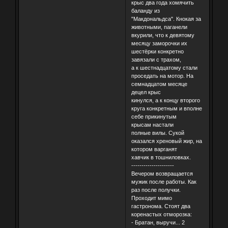
крыс два года хомячить
баланду из
"Макдональдса". Кнокая за
животными, паганели
вкурили, что к девятому
месяцу заморочки их
шестёрки конкретно
завязали с трахом,
а к шестнадцатому стали
проседать на мотор. На
семнадцатом месяце
децел крыс
кинулся, а к концу второго
круга конкретным и вполне
себе прикинутым
крысам настали
полные вилы. Сукой
оказался хреновый жир, на
котором варганят
хавчик в тошниловках.
---------------------
Вечером возвращается
мужик после работы. Как
раз после получки.
Проходит мимо
гастронома. Стоят два
коренастых отморозка:
- Братан, выручи... 2