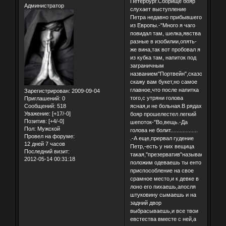
Петербург.Сборище бояр
Администратор
слухает выступление
Петра недавно прибывшего
из Европы.-"Много я чаго
повидал там, шелка,явства
разные в изобилии,опять-
же вина,так вот пробовал я
из кубка там, напиток под
заграничным
названием"Портвейн",сказочный
скажу вам букет,но самое
главное,что после напитка
Зарегистрирован
: 2009-09-04
того,с утряни голова
Приглашений:
0
Сообщений:
518
ясная,и не больная.В рядах
Уважение:
[+17/-0]
бояр прошелестел легкий
Позитив:
[+4/-0]
шепоток-"Во,вещь.-Да
Пол:
Мужской
голова не болит..................
Провел на форуме:
.-А еще,прервал гудение
12 дней 7 часов
Петр,-есть у них вещица
Последний визит:
такая,"презерватив"называется,вот
2012-05-14 00:31:18
положим одеваешь ты енто
приспособление на свое
срамное место,и к девке в
лоно его пихаешь,апосля
штуковину сымаешь и на
задний двор
выбрасываешь,и все твои
евстества вместе с ней,а