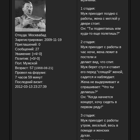
мужчины:
1 стадия:
Муж приходит поздно с
работы, жена с метлой у
двери стоит.
Он: "Ты подметаешь или
куда-то еще полетишь?"
Откуда:
Москвабад
Зарегистрирован
: 2009-11-19
2 стадия:
Приглашений:
0
Муж приходит с работы в
Сообщений:
27
час ночи, жена лежит в
Уважение:
[+4/-0]
постели и
Позитив:
[+0/-0]
делает вид, что спит.
Пол:
Мужской
Муж берет стул и ставит
Возраст:
57
[1968-08-21]
его перед "спящей" женой,
Провел на форуме:
садится и наблюдает.
7 часов 59 минут
Последний визит:
Жена не выдерживает и
2012-03-13 23:27:39
спрашивает: "Что ты
делаешь?"
Он: "Когда начнется
концерт, хочу сидеть в
первом ряду!"
3 стадия:
Муж приходит с работы
утром, веселый, весь в
помаде и женских
духах.