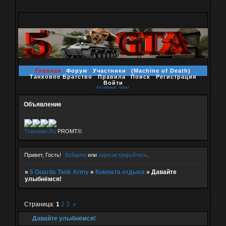
Главная
Форум
Участники
(Machine of Death)
Танковое Братство
Правила
Поиск
Регистрация
Войти
Активные темы
Объявление
Translate.Ru
PROMT©
Привет, Гость!
Войдите
или
зарегистрируйтесь
.
»
5 Guards Tank Army
»
Комната отдыха
»
Давайте
улыбнёмся!
Страница:
1
2
3
»
Давайте улыбнёмся!