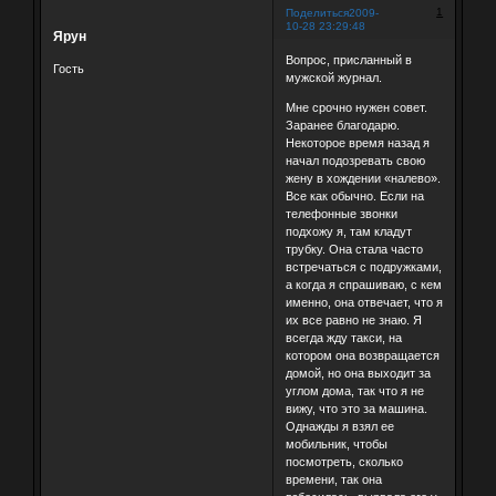
1
Поделиться
2009-
10-28 23:29:48
Ярун
Вопрос, присланный в
Гость
мужской журнал.
Мне срочно нужен совет.
Заранее благодарю.
Некоторое время назад я
начал подозревать свою
жену в хождении «налево».
Все как обычно. Если на
телефонные звонки
подхожу я, там кладут
трубку. Она стала часто
встречаться с подружками,
а когда я спрашиваю, с кем
именно, она отвечает, что я
их все равно не знаю. Я
всегда жду такси, на
котором она возвращается
домой, но она выходит за
углом дома, так что я не
вижу, что это за машина.
Однажды я взял ее
мобильник, чтобы
посмотреть, сколько
времени, так она