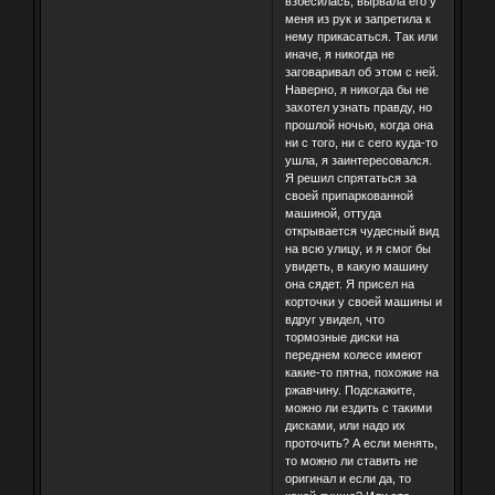
взбесилась, вырвала его у
меня из рук и запретила к
нему прикасаться. Так или
иначе, я никогда не
заговаривал об этом с ней.
Наверно, я никогда бы не
захотел узнать правду, но
прошлой ночью, когда она
ни с того, ни с сего куда-то
ушла, я заинтересовался.
Я решил спрятаться за
своей припаркованной
машиной, оттуда
открывается чудесный вид
на всю улицу, и я смог бы
увидеть, в какую машину
она сядет. Я присел на
корточки у своей машины и
вдруг увидел, что
тормозные диски на
переднем колесе имеют
какие-то пятна, похожие на
ржавчину. Подскажите,
можно ли ездить с такими
дисками, или надо их
проточить? А если менять,
то можно ли ставить не
оригинал и если да, то