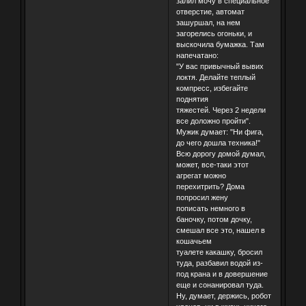
залил мочу в специальное
отверстие, автомат
зашуршал, на нем
загорелись огоньки, и
выскочила бумажка. Там
напечатано:
"У вас привычный вывих
локтя. Делайте теплый
компресс, избегайте
поднятия
тяжестей. Через 2 недели
все доложно пройти".
Мужик думает: "Ни фига,
до чего дошла техника!"
Всю дорогу домой думал,
может, все-таки этот
агрегат можно
перехитрить? Дома
попросил жену
пописать немного в
баночку, потом дочку,
смешал все это, нашел в
кошачьем
туалете какашку, бросил
туда, разбавил водой из-
под крана и в довершение
еще и сонанировал туда.
Ну, думает, держись, робот