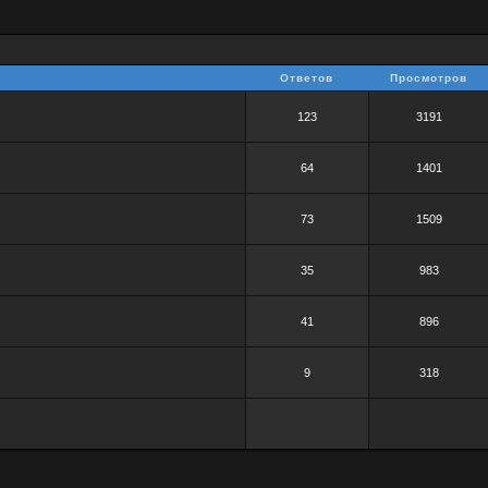
Ответов
Просмотров
123
3191
64
1401
73
1509
35
983
41
896
9
318