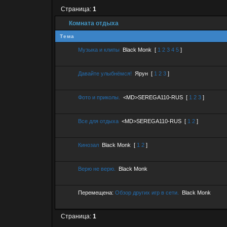
Страница:
1
Комната отдыха
Тема
Музыка и клипы
Black Monk
[
1
2
3
4
5
]
Давайте улыбнёмся!
Ярун
[
1
2
3
]
Фото и приколы.
<MD>SEREGA110-RUS
[
1
2
3
]
Все для отдыха
<MD>SEREGA110-RUS
[
1
2
]
Кинозал
Black Monk
[
1
2
]
Верю не верю.
Black Monk
Перемещена:
Обзор других игр в сети.
Black Monk
Страница:
1