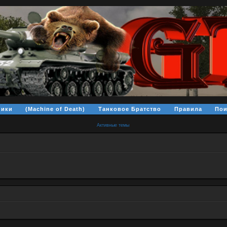
ники
(Machine of Death)
Танковое Братство
Правила
Пои
Активные темы