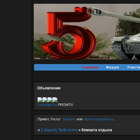
Главная
Форум
Участ
Объявление
Translate.Ru
PROMT©
Привет, Гость!
Войдите
или
зарегистрируйтесь
.
»
5 Guards Tank Army
»
Комната отдыха