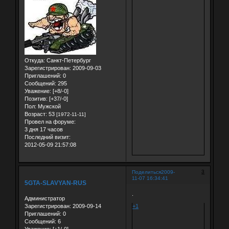
Откуда:
Санкт-Петербург
Зарегистрирован
: 2009-09-03
Приглашений:
0
Сообщений:
295
Уважение:
[+8/-0]
Позитив:
[+37/-0]
Пол:
Мужской
Возраст:
53
[1972-11-11]
Провел на форуме:
3 дня 17 часов
Последний визит:
2012-05-09 21:57:08
3
Поделиться
2009-
11-07 16:34:41
5GTA-SLAVYAN-RUS
.
Администратор
Зарегистрирован
: 2009-09-14
+1
Приглашений:
0
Сообщений:
6
Уважение:
[+1/-0]