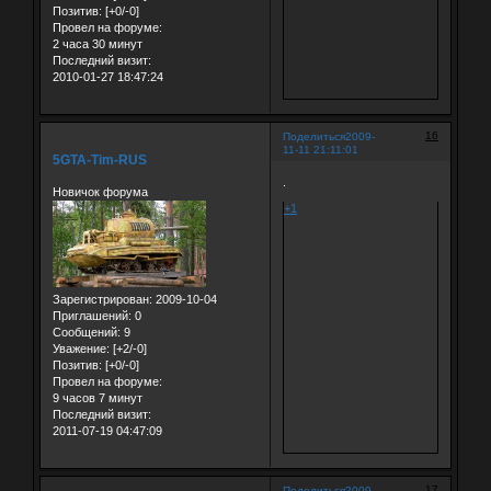
Позитив:
[+0/-0]
Провел на форуме:
2 часа 30 минут
Последний визит:
2010-01-27 18:47:24
16
Поделиться
2009-
11-11 21:11:01
5GTA-Tim-RUS
.
Новичок форума
+1
Зарегистрирован
: 2009-10-04
Приглашений:
0
Сообщений:
9
Уважение:
[+2/-0]
Позитив:
[+0/-0]
Провел на форуме:
9 часов 7 минут
Последний визит:
2011-07-19 04:47:09
17
Поделиться
2009-