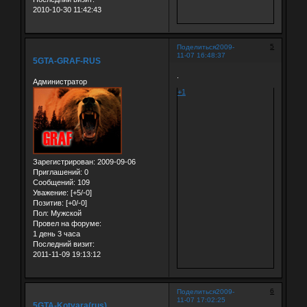
2010-10-30 11:42:43
5
Поделиться
2009-
11-07 16:48:37
5GTA-GRAF-RUS
.
Администратор
+1
Зарегистрирован
: 2009-09-06
Приглашений:
0
Сообщений:
109
Уважение:
[+5/-0]
Позитив:
[+0/-0]
Пол:
Мужской
Провел на форуме:
1 день 3 часа
Последний визит:
2011-11-09 19:13:12
6
Поделиться
2009-
11-07 17:02:25
5GTA-Kotyara(rus)