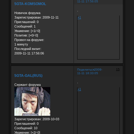
11-11 17:56:05
5GTA-KOMSOMOL
.
Новичок форума
Зарегистрирован
: 2009-11-11
+1
Приглашений:
0
Сообщений:
1
Уважение:
[+1/-0]
Позитив:
[+0/-0]
Провел на форуме:
1 минуту
Последний визит:
2009-11-11 17:56:06
15
Поделиться
2009-
11-11 18:33:05
5GTA-GAL(RUS)
.
Сержант форума
+1
Зарегистрирован
: 2009-10-03
Приглашений:
0
Сообщений:
10
Уважение:
[+2/-0]