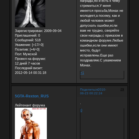
награды,но и есть к чему
стремиться.У меня
имеется просьба,Монах не
молодеет,а посему, как и
любой человек может
допускать ошибки,если
вам не трудно, сверяйте
Зарегистрирован
: 2009-09-04
свои награды,с приказом в
Приглашений:
0
Сообщений:
518
командном форуме.Любые
Уважение:
[+17/-0]
ошибки,если они имеют
Позитив:
[+4/-0]
место, будут
Пол:
Мужской
исправлены.Еще раз
Провел на форуме:
поздравляю.С уважением
12 дней 7 часов
Монах.
Последний визит:
+1
2012-05-14 00:31:18
29
Поделиться
2010-
06-23 00:22:24
5GTA-Rexton_RUS
.
Лейтенант форума
0