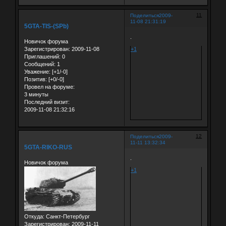
11
Поделиться
2009-
11-08 21:31:19
5GTA-TIS-(SPb)
.
Новичок форума
Зарегистрирован
: 2009-11-08
+1
Приглашений:
0
Сообщений:
1
Уважение:
[+1/-0]
Позитив:
[+0/-0]
Провел на форуме:
3 минуты
Последний визит:
2009-11-08 21:32:16
12
Поделиться
2009-
11-11 13:32:34
5GTA-RIKO-RUS
.
Новичок форума
+1
Откуда:
Санкт-Петербург
Зарегистрирован
: 2009-11-11