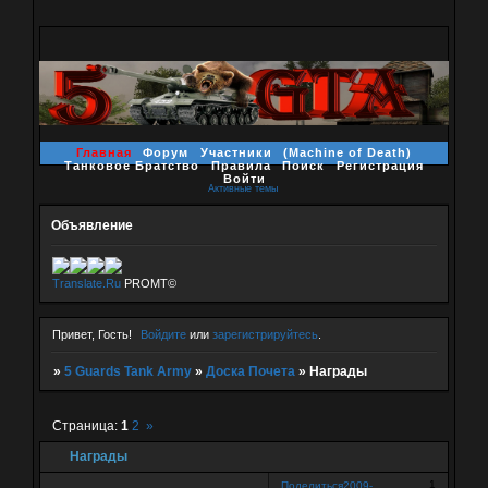
Главная
Форум
Участники
(Machine of Death)
Танковое Братство
Правила
Поиск
Регистрация
Войти
Активные темы
Объявление
Translate.Ru
PROMT©
Привет, Гость!
Войдите
или
зарегистрируйтесь
.
»
5 Guards Tank Army
»
Доска Почета
»
Награды
Страница:
1
2
»
Награды
1
Поделиться
2009-