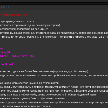
15:47:17
 Турнир!!!ПРАВИЛА!!!
два круга(дома и в гостях).
тся на 2 сторонах(по одной за каждую сторону).
стандартная баллистика на все игры!!!
ает принимающая сторона.Обязательно заранее предупредить соперника о выборе карт
 только те, которые прописаны в "списке карт", количество игроков в команде- 15-17
s4
rsion_B1
RENUS1_9хCAP_Arty_Tank
d_1943_e13
ожет находится не более 7-ми легионеров(игроков из другой команды).
анд среди игроков, возникают технические проблемы в процессе игры, она должна прод
 численного состава команды в течении игры.
оманды могут отдохнуть в течение, максимум 10 минут, после чего матч должен обяз
чался команды не могут жаловаться на пинг или неправильный конфиг сервера. Серве
речу и записать победу себе, достаточно одержать 2 победы на данной карте.
анд выиграла по одному бою,то оформляется ничья.
анд ,среди игроков, возникают технические проблемы при входе на сервер, она должна
ТП по желанию противоположной стороны.