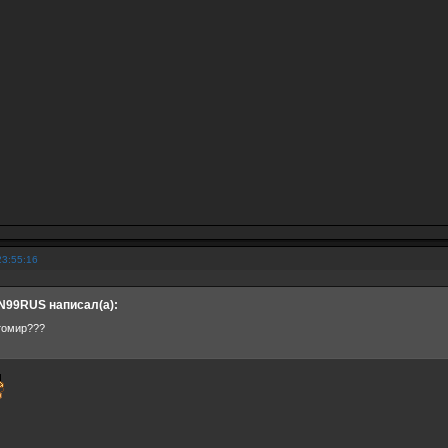
23:55:16
99RUS написал(а):
томир???