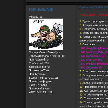
Поделиться
2009-09-23 
5GTA-SMOL-RUS
*Осень-2009*-Танковый
Модератор
1.
Турнир проводится в 
2.
Каждый матч проводи
3.
Обязательна только 
4.
Карту на игру выбир
5.
Карты могут играться
каких ограничений!!!
6.
Список карт :
-
RO-Arad_Real_Forest
-
RO-Maslova_1944_Ve
Откуда:
Санкт-Петербург
-
RO-Debrecen_GCF_B
Зарегистрирован
: 2009-09-03
Приглашений:
0
-
RO-Orel_Day3V2
Сообщений:
295
-
RO-[VT-Div]_Bjelgoro
Уважение:
[+8/-0]
-
RO-Debresen_B2
Позитив:
[+37/-0]
7.
В составе команды м
Пол:
Мужской
8.
Если у одной из ком
Возраст:
53
[1972-11-11]
останавливая игру.
Провел на форуме:
9.
Запрещено нарушение
3 дня 17 часов
10.
При смене сторон к
Последний визит:
11.
Как только матч на
2012-05-09 21:57:08
12.
Чтобы выиграть вст
13.
Если каждая из ком
14.
Если у одной из ком
может быть записано 