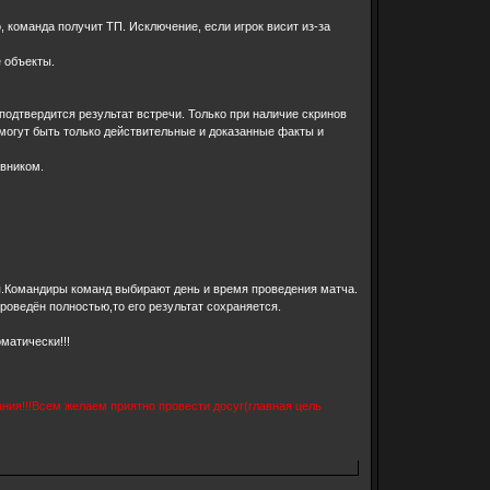
команда получит ТП. Исключение, если игрок висит из-за
 объекты.
подтвердится результат встречи. Только при наличие скринов
могут быть только действительные и доказанные факты и
вником.
.Командиры команд выбирают день и время проведения матча.
оведён полностью,то его результат сохраняется.
матически!!!
ия!!!Всем желаем приятно провести досуг(главная цель