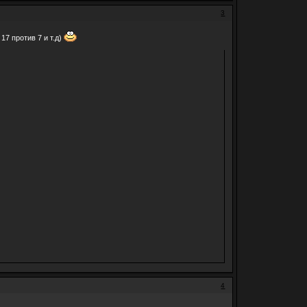
3
17 против 7 и т.д)
4