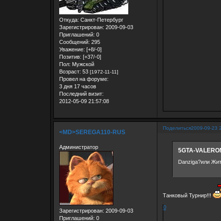
Откуда:
Санкт-Петербург
Зарегистрирован
: 2009-09-03
Приглашений:
0
Сообщений:
295
Уважение:
[+8/-0]
Позитив:
[+37/-0]
Пол:
Мужской
Возраст:
53
[1972-11-11]
Провел на форуме:
3 дня 17 часов
Последний визит:
2012-05-09 21:57:08
Поделиться
2009-09-23 
<MD>SEREGA110-RUS
Администратор
5GTA-VALERON
Danzigа?или Жи
Танковый Турнир!!!
0
Зарегистрирован
: 2009-09-03
Приглашений:
0