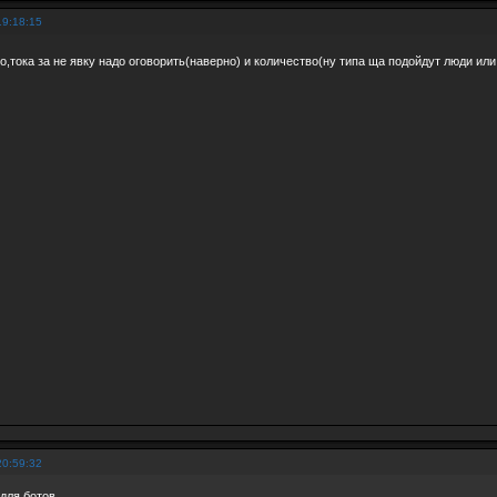
19:18:15
,тока за не явку надо оговорить(наверно) и количество(ну типа ща подойдут люди или 
20:59:32
для ботов.