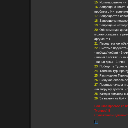
15.
Использование чито
16.
Запрещено кикать и
проблем с Интернетом 
17.
Запрещается исполь
18.
Запрещены нецензу
19.
Запрещено находит
20.
Обе команды делают
можно оспаривать резу
аргументы.
21.
Перед тем как объя
22.
Система подсчёта о
- победа(любая) - 3 оч
- ничья в гостях - 2 оч
- ничья дома - 1 очко
23.
Победит в Турнире 
24.
Таблица Турнира б
25.
Расписание Турнира
26.
В случае обвала се
27.
Порядок начала иг
-на загрузку даётся 5(
28.
Каждая команда вы
29.
За неявку на бой -
Большая просьба ко в
Турнира)!!!
С уважением,админист
+1