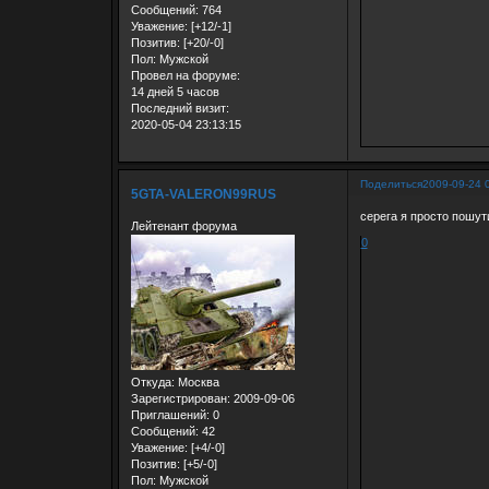
Сообщений:
764
Уважение:
[+12/-1]
Позитив:
[+20/-0]
Пол:
Мужской
Провел на форуме:
14 дней 5 часов
Последний визит:
2020-05-04 23:13:15
Поделиться
2009-09-24 
5GTA-VALERON99RUS
серега я просто пошути
Лейтенант форума
0
Откуда:
Москва
Зарегистрирован
: 2009-09-06
Приглашений:
0
Сообщений:
42
Уважение:
[+4/-0]
Позитив:
[+5/-0]
Пол:
Мужской