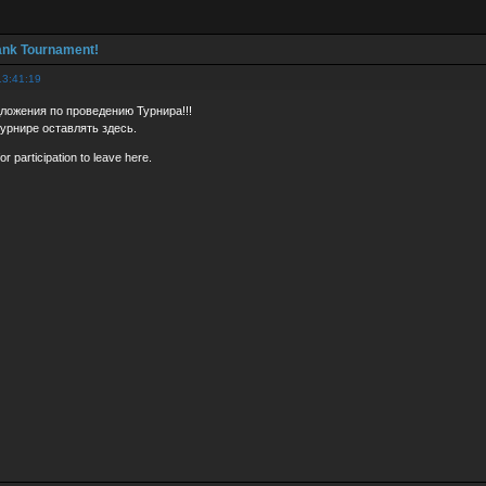
ank Tournament!
13:41:19
ложения по проведению Турнира!!!
турнире оставлять здесь.
or participation to leave here.