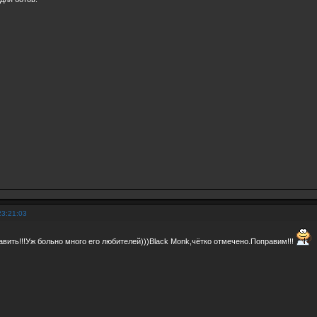
23:21:03
авить!!!Уж больно много его любителей)))Black Monk,чётко отмечено.Поправим!!!