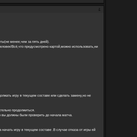
2
ы(не менее,чем за пять дней).
 человек!Всё,что предусмотрено картой,можно использовать,ни
олжать игру в текущем составе или сделать замену,но не
ательно продолжиться.
р вы должны были проверить до начала матча.
 начать игру в текущем составе .В случае отказа от игры ей