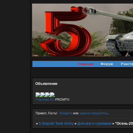
Главная
Форум
Участ
Объявление
Translate.Ru
PROMT©
Привет, Гость!
Войдите
или
зарегистрируйтесь
.
»
5 Guards Tank Army
»
Для игр и турниров
»
*Осень-20