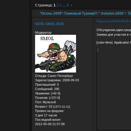
Страница:
1
2
3
…
9
»
*Осень-2009*-Танковый Турнир!!! * Autumn-2009 *- T
Поделиться
2009-09-06 
5GTA-SMOL-RUS
Обсуждение,идеи,пред
Модератор
Заявки для участия в 
[color=lime] Application f
0
Откуда:
Санкт-Петербург
Зарегистрирован
: 2009-09-03
Приглашений:
0
Сообщений:
295
Уважение:
[+8/-0]
Позитив:
[+37/-0]
Пол:
Мужской
Возраст:
53
[1972-11-11]
Провел на форуме:
3 дня 17 часов
Последний визит:
2012-05-09 21:57:08