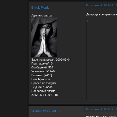
Поделиться
2009-09-23 
Black Monk
Да вроде все правильно
Администратор
0
Зарегистрирован
: 2009-09-04
Приглашений:
0
Сообщений:
518
Уважение:
[+17/-0]
Позитив:
[+4/-0]
Пол:
Мужской
Провел на форуме:
12 дней 7 часов
Последний визит:
2012-05-14 00:31:18
Поделиться
2009-09-23 
5GTA-KOSGE-RUS
Выкиньте АРАД , карта 