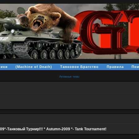
ники
(Machine of Death)
Танковое Братство
Правила
Пои
Активные темы
09*-Танковый Турнир!!! * Autumn-2009 *- Tank Tournament!