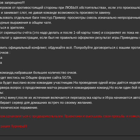
в запрещено!!!
гроков от противостоящей стороны при ЛЮБЫХ обстоятельствах, если это произошло, 
и занимает слот, не давая команде возможность произвести замену.
зовать отдельные баги текстур.Пример -просмотры сквозь изначально непрозрачные
рные выражения в общем чате.
ься в зрителях.
 скриншоты счёта (это надо делать и после 1-ой карты тоже) и сохраняют их пока не 
льтат у администрации, если был не правильно оформлен результат игры.Приведены 
вить официальный конфликт, обдумайте всё. Попробуйте договориться с вашим проти
чков :
ка
ка
команда,набравшая большее количество очков.
удет вестись на Общем форуме сайта 5GTA.
 будет выслано всем командам участницам.На проведение одной игры даётся неделя
рвера вопрос о продолжении матча решается командирами команд.Но если один бой пр
ры:
пять) минут,после их истечения включается перезагрузка карты и Игра начинается авто
бирает сервер для домашних встреч по своему желанию.
 техническое поражение.
сем,ознакомиться с предварительными Правилами и высказать свои просьбы и пожелан
рация Турнира!!!