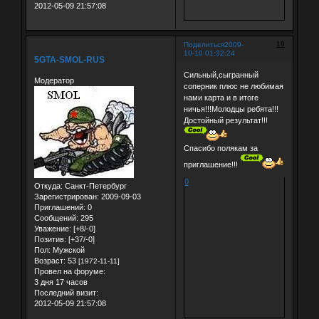
2012-05-09 21:57:08
19
Поделиться
2009-
10-10 01:32:24
5GTA-SMOL-RUS
Сильный,сыгранный
Модератор
соперник плюс не любимая
нами карта и в итоге
ничья!!!Молодцы ребята!!!
Достойный результат!!!
Спасибо полякам за
приглашение!!!
0
Откуда:
Санкт-Петербург
Зарегистрирован
: 2009-09-03
Приглашений:
0
Сообщений:
295
Уважение:
[+8/-0]
Позитив:
[+37/-0]
Пол:
Мужской
Возраст:
53
[1972-11-11]
Провел на форуме:
3 дня 17 часов
Последний визит:
2012-05-09 21:57:08