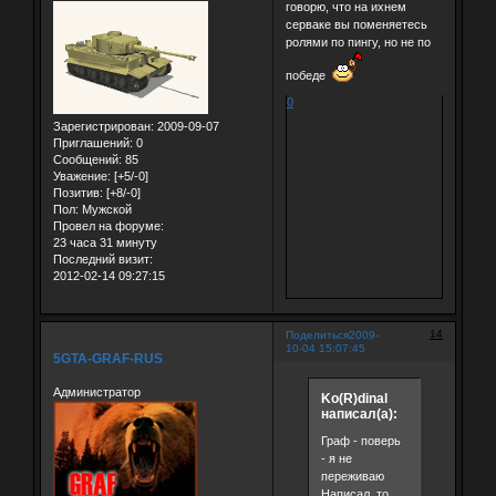
говорю, что на ихнем
серваке вы поменяетесь
ролями по пингу, но не по
победе
0
Зарегистрирован
: 2009-09-07
Приглашений:
0
Сообщений:
85
Уважение:
[+5/-0]
Позитив:
[+8/-0]
Пол:
Мужской
Провел на форуме:
23 часа 31 минуту
Последний визит:
2012-02-14 09:27:15
14
Поделиться
2009-
10-04 15:07:45
5GTA-GRAF-RUS
Администратор
Ko(R)dinal
написал(а):
Граф - поверь
- я не
переживаю
Написал, то