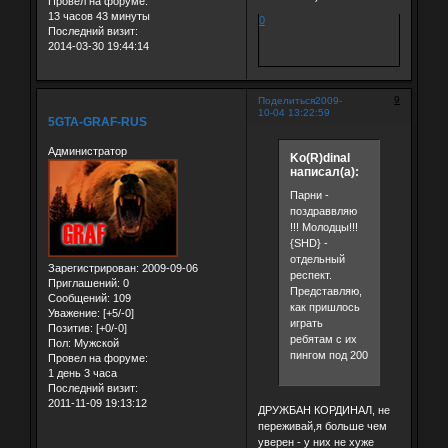
Провел на форуме:
13 часов 43 минуты
0
Последний визит:
2014-03-30 19:44:14
9
Поделиться
2009-
10-04 13:22:59
5GTA-GRAF-RUS
Администратор
Ko(R)dinal
написал(а):
Парни -
поздраввляю
!!! Молодцы!!!
{SHD} -
отдельный
Зарегистрирован
: 2009-09-06
респект.
Приглашений:
0
Представляю,
Сообщений:
109
как пришлось
Уважение:
[+5/-0]
играть
Позитив:
[+0/-0]
ребятам с их
Пол:
Мужской
пингом под 200
Провел на форуме:
1 день 3 часа
Последний визит:
2011-11-09 19:13:12
ДРУЖБАН КОРДИНАЛ, не
переживай,я больше чем
уверен - у них не хуже