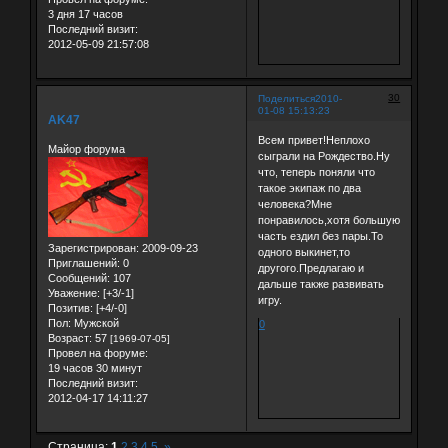
3 дня 17 часов
Последний визит:
2012-05-09 21:57:08
30
Поделиться
2010-
01-08 15:13:23
AK47
Всем привет!Неплохо
Майор форума
сыграли на Рождество.Ну
что, теперь поняли что
такое экипаж по два
человека?Мне
понравилось,хотя большую
часть ездил без пары.То
Зарегистрирован
: 2009-09-23
одного выкинет,то
Приглашений:
0
другого.Предлагаю и
Сообщений:
107
дальше также развивать
Уважение:
[+3/-1]
игру.
Позитив:
[+4/-0]
Пол:
Мужской
0
Возраст:
57
[1969-07-05]
Провел на форуме:
19 часов 30 минут
Последний визит:
2012-04-17 14:11:27
Страница:
1
2
3
4
5
»