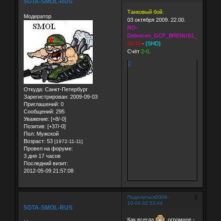
5GTA-SMOL-RUS
Танковый бой.
Модератор
03 октября 2009. 22.00.
RO-
Debrecen_GCF_BRENUS1_9хCAP_Ar
5GTA
-
{SHD}
Счёт
2-0
.
0
Откуда:
Санкт-Петербург
Зарегистрирован
: 2009-09-03
Приглашений:
0
Сообщений:
295
Уважение:
[+8/-0]
Позитив:
[+37/-0]
Пол:
Мужской
Возраст:
53
[1972-11-11]
Провел на форуме:
3 дня 17 часов
Последний визит:
2012-05-09 21:57:08
3
Поделиться
2009-
10-04 02:53:44
5GTA-SMOL-RUS
Как всегда
огромное -