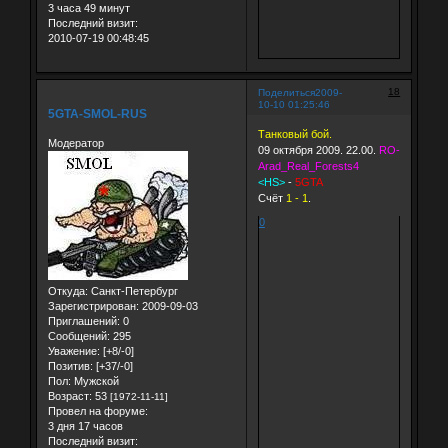
3 часа 49 минут
Последний визит:
2010-07-19 00:48:45
18
Поделиться
2009-
10-10 01:25:46
5GTA-SMOL-RUS
Танковый бой.
Модератор
09 октября 2009. 22.00.
RO-
Arad_Real_Forests4
<HS>
-
5GTA
Счёт
1 - 1
.
0
Откуда:
Санкт-Петербург
Зарегистрирован
: 2009-09-03
Приглашений:
0
Сообщений:
295
Уважение:
[+8/-0]
Позитив:
[+37/-0]
Пол:
Мужской
Возраст:
53
[1972-11-11]
Провел на форуме:
3 дня 17 часов
Последний визит: