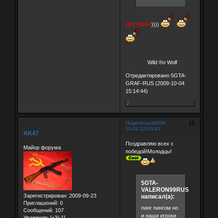
ДРУЖБАН
))))
Wild ®о Wolf
Отредактировано 5GTA-
GRAF-RUS (2009-10-04
15:14:44)
0
15
Поделиться
2009-
10-04 22:03:20
AK47
Поздравляю всех с
Майор форума
победой!Молодцы!
5GTA-
VALERON99RUS
Зарегистрирован
: 2009-09-23
написал(а):
Приглашений:
0
пинг пингом но
Сообщений:
107
и наши игроки
Уважение:
[+3/-1]