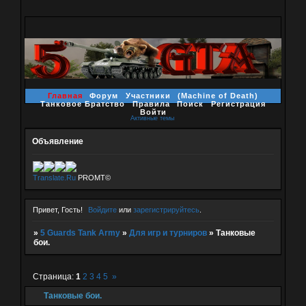
Главная
Форум
Участники
(Machine of Death)
Танковое Братство
Правила
Поиск
Регистрация
Войти
Активные темы
Объявление
Translate.Ru
PROMT©
Привет, Гость!
Войдите
или
зарегистрируйтесь
.
»
5 Guards Tank Army
»
Для игр и турниров
»
Танковые
бои.
Страница:
1
2
3
4
5
»
Танковые бои.