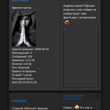
Black Monk
Андрюха привет!!!Думаю
Администратор
когда мы к ним пойдем на
сервак,будет таже
фигня,жду с нетерпением.
0
Зарегистрирован
: 2009-09-04
Приглашений:
0
Сообщений:
518
Уважение:
[+17/-0]
Позитив:
[+4/-0]
Пол:
Мужской
Провел на форуме:
12 дней 7 часов
Последний визит:
2012-05-14 00:31:18
13
Поделиться
2009-
10-04 14:53:14
Ko(R)dinal
Привет !
Я о том и
Старший Лейтенант форума