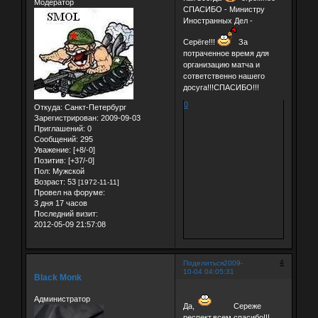
Модератор
СПАСИБО - Министру
Иностранных Дел -
Серёге!!!
За
потраченное время для
организацию матча и
сответственно нашего
досуга!!!СПАСИБО!!!
0
Откуда:
Санкт-Петербург
Зарегистрирован
: 2009-09-03
Приглашений:
0
Сообщений:
295
Уважение:
[+8/-0]
Позитив:
[+37/-0]
Пол:
Мужской
Возраст:
53
[1972-11-11]
Провел на форуме:
3 дня 17 часов
Последний визит:
2012-05-09 21:57:08
4
Поделиться
2009-
10-04 04:05:31
Black Monk
Администратор
Да,
Сереже
респект,всем спасибо!!!