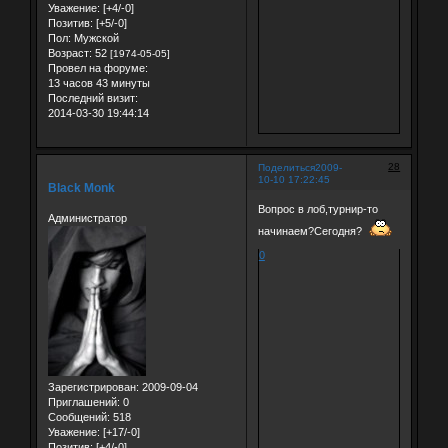
Уважение:
[+4/-0]
Позитив:
[+5/-0]
Пол:
Мужской
Возраст:
52
[1974-05-05]
Провел на форуме:
13 часов 43 минуты
Последний визит:
2014-03-30 19:44:14
28
Поделиться
2009-
10-10 17:22:45
Black Monk
Вопрос в лоб,турнир-то
Администратор
начинаем?Сегодня?
0
Зарегистрирован
: 2009-09-04
Приглашений:
0
Сообщений:
518
Уважение:
[+17/-0]
Позитив:
[+4/-0]