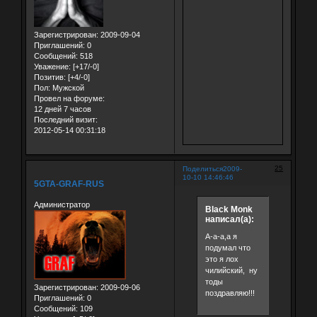
Зарегистрирован
: 2009-09-04
Приглашений:
0
Сообщений:
518
Уважение:
[+17/-0]
Позитив:
[+4/-0]
Пол:
Мужской
Провел на форуме:
12 дней 7 часов
Последний визит:
2012-05-14 00:31:18
25
Поделиться
2009-
10-10 14:46:46
5GTA-GRAF-RUS
Администратор
Black Monk
написал(а):
А-а-а,а я
подумал что
это я лох
чилийский, ну
тоды
Зарегистрирован
: 2009-09-06
поздравляю!!!
Приглашений:
0
Сообщений:
109