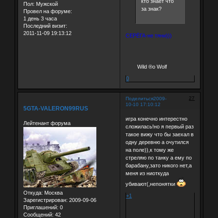
кто знает что
Пол:
Мужской
за знак?
Провел на форуме:
1 день 3 часа
Последний визит:
2011-11-09 19:13:12
СЕРЁГА-не тяни)))
Wild ®о Wolf
0
27
Поделиться
2009-
10-10 17:10:12
5GTA-VALERON99RUS
игра конечно интерестно
Лейтенант форума
сложилась!но я первый раз
такое вижу что бы заехал в
одну деревню а очутился
на поле)),к тому же
стреляю по танку а ему по
барабану,зато никого нет,а
меня из ниоткуда
убивают(,непонятки
Откуда:
Москва
+1
Зарегистрирован
: 2009-09-06
Приглашений:
0
Сообщений:
42