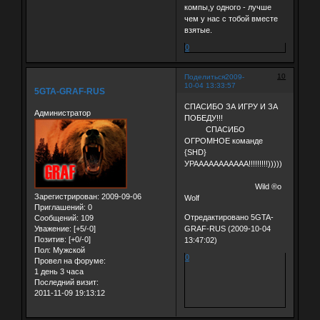
компы,у одного - лучше
чем у нас с тобой вместе
взятые.
0
10
Поделиться
2009-
10-04 13:33:57
5GTA-GRAF-RUS
СПАСИБО ЗА ИГРУ И ЗА
Администратор
ПОБЕДУ!!!
СПАСИБО
ОГРОМНОЕ команде
{SHD}
УРААААААААААА!!!!!!!!!)))))
Wild ®о
Зарегистрирован
: 2009-09-06
Wolf
Приглашений:
0
Отредактировано 5GTA-
Сообщений:
109
Уважение:
[+5/-0]
GRAF-RUS (2009-10-04
Позитив:
[+0/-0]
13:47:02)
Пол:
Мужской
0
Провел на форуме:
1 день 3 часа
Последний визит:
2011-11-09 19:13:12