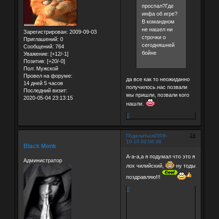
проспал?Где
инфа об игре?
В командном
не нашел ни
Зарегистрирован
: 2009-09-03
строчки о
Приглашений:
0
сегодняшней
Сообщений:
764
бойне
Уважение:
[+12/-1]
Позитив:
[+20/-0]
Пол:
Мужской
Провел на форуме:
да все как то неожиданно
14 дней 5 часов
получилось.нас позвали
Последний визит:
мы пришли, позвали кого
2020-05-04 23:13:15
нашли.
0
24
Поделиться
2009-
10-10 02:06:38
Black Monk
А-а-а,а я подумал что это я
Администратор
лох чилийский,
ну тоды
поздравляю!!!
0