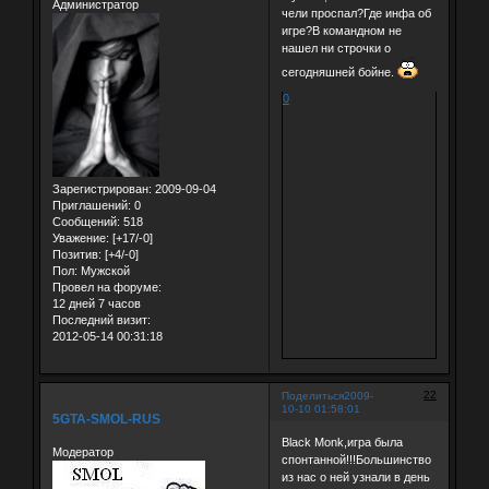
Администратор
чели проспал?Где инфа об
игре?В командном не
нашел ни строчки о
сегодняшней бойне.
0
Зарегистрирован
: 2009-09-04
Приглашений:
0
Сообщений:
518
Уважение:
[+17/-0]
Позитив:
[+4/-0]
Пол:
Мужской
Провел на форуме:
12 дней 7 часов
Последний визит:
2012-05-14 00:31:18
22
Поделиться
2009-
10-10 01:58:01
5GTA-SMOL-RUS
Black Monk,игра была
Модератор
спонтанной!!!Большинство
из нас о ней узнали в день