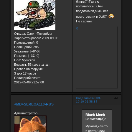
битвы)))Так уж
получилось!!!Они
предложили,а мы без
подготовки и в бой)))
Не серчай!!!
0
Откуда:
Санкт-Петербург
Зарегистрирован
: 2009-09-03
Приглашений:
0
Сообщений:
295
Уважение:
[+8/-0]
Позитив:
[+37/-0]
Пол:
Мужской
Возраст:
53
[1972-11-11]
Провел на форуме:
3 дня 17 часов
Последний визит:
2012-05-09 21:57:08
23
Поделиться
2009-
10-10 01:58:34
<MD>SEREGA110-RUS
Администратор
Black Monk
написал(а):
Мужики,чей-то
я опять чели