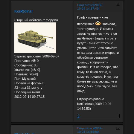
11
Поделиться
2009-
10-04 14:37:49
Ko(R)dinal
Граф - поверь - я не
Старший Лейтенант форума
переживаю
Написал,
то что увидел. И компы
здесь не причем - хоть он
на Ягуаре (Jaguar) играть
будет - пинг от этого не
уменьшится. Это зависит
от канала связи и скорости
Зарегистрирован
: 2009-09-07
обработки серваком
Приглашений:
0
команд, координат и
Сообщений:
85
физики. И я не говорю, что
Уважение:
[+5/-0]
кому-то было легче, а
Позитив:
[+8/-0]
кому-то труднее. И уж тем
Пол:
Мужской
более не умаляю заслуг и
Провел на форуме:
побед 5-ки. Это глупо. Без
23 часа 31 минуту
обид.
Последний визит:
2012-02-14 09:27:15
Отредактировано
Ko(R)dinal (2009-10-04
14:39:53)
0
12
Поделиться
2009-
10-04 14:48:50