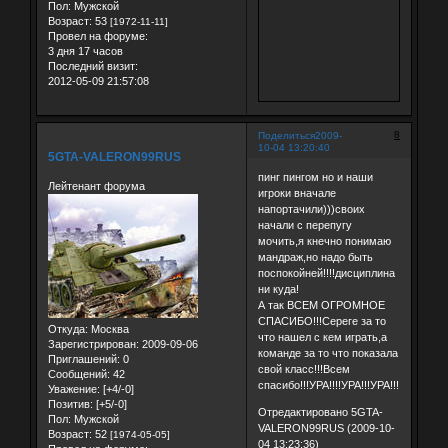
Пол:
Мужской
Возраст:
53
[1972-11-11]
Провел на форуме:
3 дня 17 часов
Последний визит:
2012-05-09 21:57:08
8
Поделиться
2009-
10-04 13:20:40
5GTA-VALERON99RUS
пинг пингом но и наши
Лейтенант форума
игроки вначале
напортачили)))своих
начали с перепугу
мочить,я кнечно понимаю
мандраж,но надо быть
поспокойней!!!!дисциплина
ни куда!
А так ВСЕМ ОГРОМНОЕ
СПАСИБО!!!Сереге за то
Откуда:
Москва
что нашел с кем играть,а
Зарегистрирован
: 2009-09-06
команде за то что показала
Приглашений:
0
свой класс!!!Всем
Сообщений:
42
спасибо!!!УРА!!!!УРА!!!УРА!!!
Уважение:
[+4/-0]
Позитив:
[+5/-0]
Отредактировано 5GTA-
Пол:
Мужской
VALERON99RUS (2009-10-
Возраст:
52
[1974-05-05]
04 13:23:36)