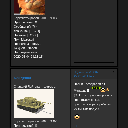
Зарегистрирован
: 2009-09-03
Приглашений:
0
Сообщений:
764
Уважение:
[+12/-1]
Позитив:
[+20/-0]
Пол:
Мужской
Провел на форуме:
14 дней 5 часов
Последний визит:
2020-05-04 23:13:15
6
Поделиться
2009-
10-04 10:23:50
Ko(R)dinal
Парни - поздравляю !!!
Старший Лейтенант форума
Молодцы!!!
{SHD} - отдельный респект.
Представляю, как
пришлось играть ребятам с
их пингом под 200
Зарегистрирован
: 2009-09-07
Приглашений:
0
+1