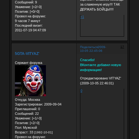
Сообщений:
9
за слаженную игру!!! ТАК
Уважение:
[+2/-0]
ДЕРЖАТЬ БОЙЦЫ!!!!
Позитив:
[+0/-0]
Провел на форуме:
+1
9 часов 7 минут
Последний визит:
2011-07-19 04:47:09
17
Поделиться
2009-
10-05 22:45:06
5GTA-VITYAZ'
Спасибо!
Сержант форума
ВКонтакте добавил новую
информацию!
Отредактировано VITYAZ'
(2009-10-05 22:46:01)
0
Откуда:
Москва
Зарегистрирован
: 2009-09-04
Приглашений:
0
Сообщений:
22
Уважение:
[+1/-0]
Позитив:
[+2/-0]
Пол:
Мужской
Возраст:
33
[1992-10-01]
Провел на форуме: