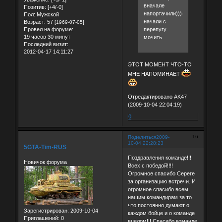
вначале
Позитив:
[+4/-0]
напортачили)))своих
Пол:
Мужской
начали с
Возраст:
57
[1969-07-05]
Провел на форуме:
перепугу
19 часов 30 минут
мочить
Последний визит:
2012-04-17 14:11:27
ЭТОТ МОМЕНТ ЧТО-ТО
МНЕ НАПОМИНАЕТ
Отредактировано AK47
(2009-10-04 22:04:19)
0
16
Поделиться
2009-
10-04 22:28:23
5GTA-Tim-RUS
Поздравления команде!!!
Новичок форума
Всех с победой!!!!
Огромное спасибо Сереге
за организацию встречи. И
огромное спасибо всем
нашим командирам за то
что постоянно думают о
Зарегистрирован
: 2009-10-04
каждом бойце и о команде
Приглашений:
0
вцелом!!! Спасибо команде