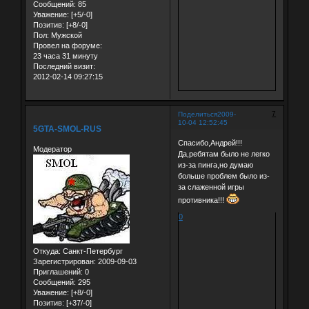
Сообщений:
85
Уважение:
[+5/-0]
Позитив:
[+8/-0]
Пол:
Мужской
Провел на форуме:
23 часа 31 минуту
Последний визит:
2012-02-14 09:27:15
7
Поделиться
2009-
10-04 12:52:45
5GTA-SMOL-RUS
Спасибо,Андрей!!!
Модератор
Да,ребятам было не легко
из-за пинга,но думаю
больше проблем было из-
за слаженной игры
противника!!!
0
Откуда:
Санкт-Петербург
Зарегистрирован
: 2009-09-03
Приглашений:
0
Сообщений:
295
Уважение:
[+8/-0]
Позитив:
[+37/-0]