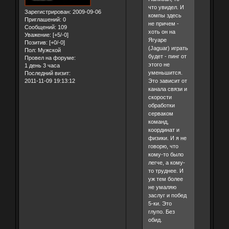
что увидел. И
Зарегистрирован
: 2009-09-06
компы здесь
Приглашений:
0
не причем -
Сообщений:
109
хоть он на
Уважение:
[+5/-0]
Ягуаре
Позитив:
[+0/-0]
(Jaguar) играть
Пол:
Мужской
будет - пинг от
Провел на форуме:
этого не
1 день 3 часа
уменьшится.
Последний визит:
2011-11-09 19:13:12
Это зависит от
канала связи и
скорости
обработки
серваком
команд,
координат и
физики. И я не
говорю, что
кому-то было
легче, а кому-
то труднее. И
уж тем более
не умаляю
заслуг и побед
5-ки. Это
глупо. Без
обид.