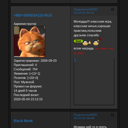
20
Поделиться
2009-
10-10 01:34:22
<MD>SEREGA110-RUS
Молодцы!!! классная игра,
Администратор
классная ничья,хорошая
практика,польским
друзьям спасибо
всем награда.
кто знает что
за знак?
0
Зарегистрирован
: 2009-09-03
Приглашений:
0
Сообщений:
764
Уважение:
[+12/-1]
Позитив:
[+20/-0]
Пол:
Мужской
Провел на форуме:
14 дней 5 часов
Последний визит:
2020-05-04 23:13:15
21
Поделиться
2009-
10-10 01:48:49
Black Monk
Мужики,чей-то я опять