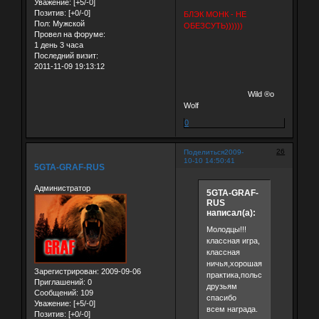
Уважение:
[+5/-0]
Позитив:
[+0/-0]
БЛЭК МОНК - НЕ
Пол:
Мужской
ОБЕЗСУТЬ))))))
Провел на форуме:
1 день 3 часа
Последний визит:
2011-11-09 19:13:12
Wild ®о
Wolf
0
26
Поделиться
2009-
10-10 14:50:41
5GTA-GRAF-RUS
Администратор
5GTA-GRAF-
RUS
написал(а):
Молодцы!!!
классная игра,
классная
ничья,хорошая
Зарегистрирован
: 2009-09-06
практика,польским
Приглашений:
0
друзьям
Сообщений:
109
спасибо
Уважение:
[+5/-0]
всем награда.
Позитив:
[+0/-0]