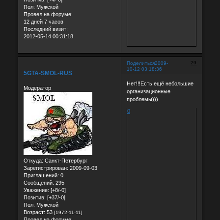
Пол:
Мужской
Провел на форуме:
12 дней 7 часов
Последний визит:
2012-05-14 00:31:18
29
Поделиться
2009-
10-12 03:18:36
5GTA-SMOL-RUS
Нет!!!Есть ещё небольшие
Модератор
организационные
проблемы)))
0
Откуда:
Санкт-Петербург
Зарегистрирован
: 2009-09-03
Приглашений:
0
Сообщений:
295
Уважение:
[+8/-0]
Позитив:
[+37/-0]
Пол:
Мужской
Возраст:
53
[1972-11-11]
Провел на форуме: