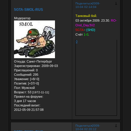
1
Поделиться
2009-
10-04 02:14:04
5GTA-SMOL-RUS
Танковый бой.
Модератор
03 октября 2009. 23.30.
RO-
Orel_Day3V2
5GTA
-
{SHD}
Счёт
1-0
.
0
Откуда:
Санкт-Петербург
Зарегистрирован
: 2009-09-03
Приглашений:
0
Сообщений:
295
Уважение:
[+8/-0]
Позитив:
[+37/-0]
Пол:
Мужской
Возраст:
53
[1972-11-11]
Провел на форуме:
3 дня 17 часов
Последний визит:
2012-05-09 21:57:08
2
Поделиться
2009-
10-04 02:20:12