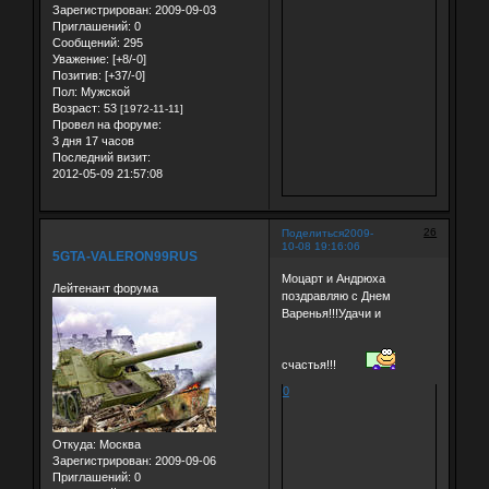
Зарегистрирован
: 2009-09-03
Приглашений:
0
Сообщений:
295
Уважение:
[+8/-0]
Позитив:
[+37/-0]
Пол:
Мужской
Возраст:
53
[1972-11-11]
Провел на форуме:
3 дня 17 часов
Последний визит:
2012-05-09 21:57:08
26
Поделиться
2009-
10-08 19:16:06
5GTA-VALERON99RUS
Моцарт и Андрюха
Лейтенант форума
поздравляю с Днем
Варенья!!!Удачи и
счастья!!!
0
Откуда:
Москва
Зарегистрирован
: 2009-09-06
Приглашений:
0