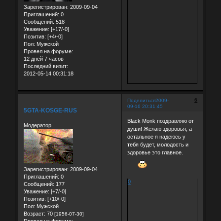
Зарегистрирован
: 2009-09-04
Приглашений:
0
Сообщений:
518
Уважение:
[+17/-0]
Позитив:
[+4/-0]
Пол:
Мужской
Провел на форуме:
12 дней 7 часов
Последний визит:
2012-05-14 00:31:18
6
Поделиться
2009-
09-16 20:31:45
5GTA-KOSGE-RUS
Black Monk поздравляю от
Модератор
души! Желаю здоровья, а
остальное я надеюсь у
тебя будет, молодость и
здоровье это главное.
Зарегистрирован
: 2009-09-04
Приглашений:
0
0
Сообщений:
177
Уважение:
[+7/-0]
Позитив:
[+10/-0]
Пол:
Мужской
Возраст:
70
[1956-07-30]
Провел на форуме: