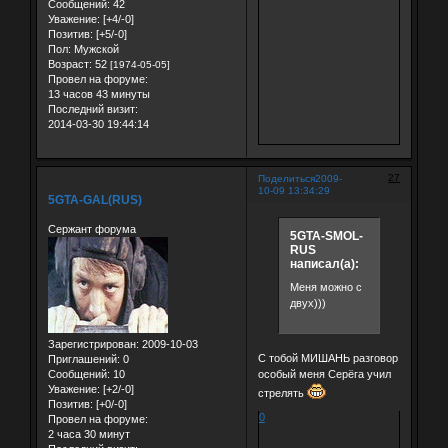
Сообщений:
42
Уважение:
[+4/-0]
Позитив:
[+5/-0]
Пол:
Мужской
Возраст:
52
[1974-05-05]
Провел на форуме:
13 часов 43 минуты
Последний визит:
2014-03-30 19:44:14
27
Поделиться
2009-
10-09 13:34:29
5GTA-GAL(RUS)
Сержант форума
5GTA-SMOL-
RUS
написал(а):
Меня можно с
двух)))
Зарегистрирован
: 2009-10-03
С тобой МИШАНЬ разговор
Приглашений:
0
особый меня Серёга учил
Сообщений:
10
Уважение:
[+2/-0]
стрелять
Позитив:
[+0/-0]
0
Провел на форуме:
2 часа 30 минут