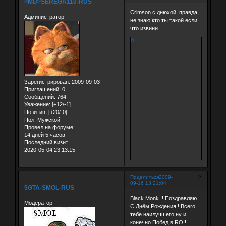
<MD>SEREGA110-RUS
Crimson.с днюхой. правда
Администратор
не знаю кто ты такой.если
что извини.
0
Зарегистрирован
: 2009-09-03
Приглашений:
0
Сообщений:
764
Уважение:
[+12/-1]
Позитив:
[+20/-0]
Пол:
Мужской
Провел на форуме:
14 дней 5 часов
Последний визит:
2020-05-04 23:13:15
3
Поделиться
2009-
09-16 13:21:04
5GTA-SMOL-RUS
Black Monk.!!!Поздравляю
Модератор
С Днём Рождения!!!Всего
тебе наилучшего,ну и
конечно Побед в RO!!!