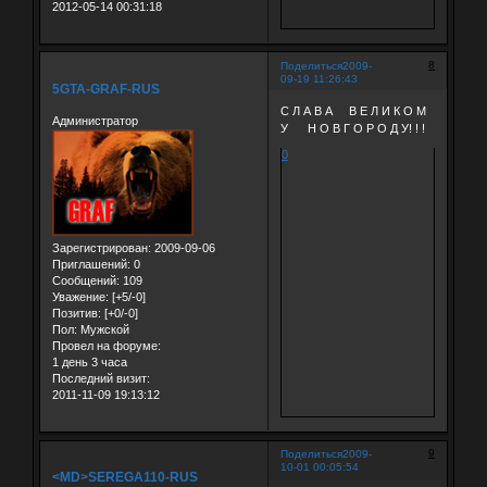
2012-05-14 00:31:18
8
Поделиться
2009-
09-19 11:26:43
5GTA-GRAF-RUS
С Л А В А В Е Л И К О М
Администратор
У Н О В Г О Р О Д У! ! !
0
Зарегистрирован
: 2009-09-06
Приглашений:
0
Сообщений:
109
Уважение:
[+5/-0]
Позитив:
[+0/-0]
Пол:
Мужской
Провел на форуме:
1 день 3 часа
Последний визит:
2011-11-09 19:13:12
9
Поделиться
2009-
10-01 00:05:54
<MD>SEREGA110-RUS