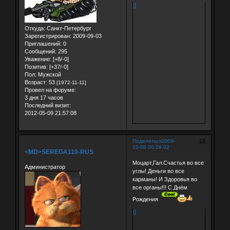
0
Откуда:
Санкт-Петербург
Зарегистрирован
: 2009-09-03
Приглашений:
0
Сообщений:
295
Уважение:
[+8/-0]
Позитив:
[+37/-0]
Пол:
Мужской
Возраст:
53
[1972-11-11]
Провел на форуме:
3 дня 17 часов
Последний визит:
2012-05-09 21:57:08
19
Поделиться
2009-
10-08 00:26:02
<MD>SEREGA110-RUS
Моцарт,Гал.Счастья во все
Администратор
углы! Деньги во все
карманы! И Здоровья во
все органы!!! С Днём
Рождения
0