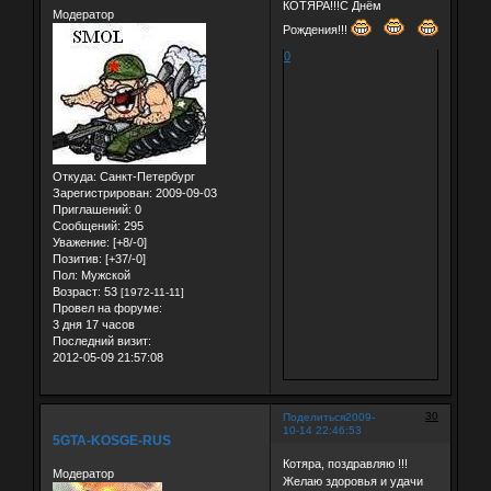
КОТЯРА!!!С Днём
Модератор
Рождения!!!
0
Откуда:
Санкт-Петербург
Зарегистрирован
: 2009-09-03
Приглашений:
0
Сообщений:
295
Уважение:
[+8/-0]
Позитив:
[+37/-0]
Пол:
Мужской
Возраст:
53
[1972-11-11]
Провел на форуме:
3 дня 17 часов
Последний визит:
2012-05-09 21:57:08
30
Поделиться
2009-
10-14 22:46:53
5GTA-KOSGE-RUS
Котяра, поздравляю !!!
Модератор
Желаю здоровья и удачи