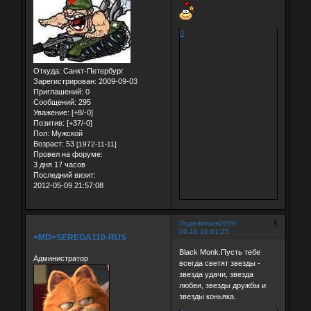
0
Откуда:
Санкт-Петербург
Зарегистрирован
: 2009-09-03
Приглашений:
0
Сообщений:
295
Уважение:
[+8/-0]
Позитив:
[+37/-0]
Пол:
Мужской
Возраст:
53
[1972-11-11]
Провел на форуме:
3 дня 17 часов
Последний визит:
2012-05-09 21:57:08
4
Поделиться
2009-
09-16 16:01:25
<MD>SEREGA110-RUS
Black Monk.Пусть тебе
Администратор
всегда светят звезды -
звезда удачи, звезда
любви, звезды дружбы и
звезды коньяка.