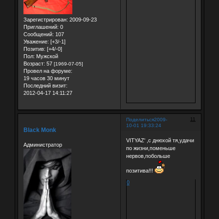
Зарегистрирован
: 2009-09-23
Приглашений:
0
Сообщений:
107
Уважение:
[+3/-1]
Позитив:
[+4/-0]
Пол:
Мужской
Возраст:
57
[1969-07-05]
Провел на форуме:
19 часов 30 минут
Последний визит:
2012-04-17 14:11:27
11
Поделиться
2009-
10-01 19:33:24
Black Monk
VITYAZ' ,с днюхой тя,удачи
Администратор
по жизни,поменьше
нервов,побольше
позитива!!!
0