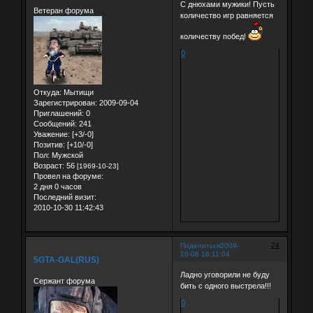
С днюхами мужики! Пусть
Ветеран форума
количество игр равняется
количеству побед!
0
Откуда:
Мытищи
Зарегистрирован
: 2009-09-04
Приглашений:
0
Сообщений:
241
Уважение:
[+3/-0]
Позитив:
[+10/-0]
Пол:
Мужской
Возраст:
56
[1969-10-23]
Провел на форуме:
2 дня 0 часов
Последний визит:
2010-10-30 11:42:43
24
Поделиться
2009-
10-08 16:11:04
5GTA-GAL(RUS)
Ладно уговорили не буду
Сержант форума
бить с одного выстрела!!!
0