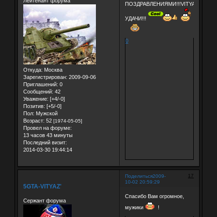
Лейтенант форума
ПОЗДРАВЛЕНИЯМИ!!!VITYAZ'-
УДАЧИ!!!
0
Откуда:
Москва
Зарегистрирован
: 2009-09-06
Приглашений:
0
Сообщений:
42
Уважение:
[+4/-0]
Позитив:
[+5/-0]
Пол:
Мужской
Возраст:
52
[1974-05-05]
Провел на форуме:
13 часов 43 минуты
Последний визит:
2014-03-30 19:44:14
17
Поделиться
2009-
10-02 20:59:29
5GTA-VITYAZ'
Спасибо Вам огромное,
Сержант форума
мужики
!