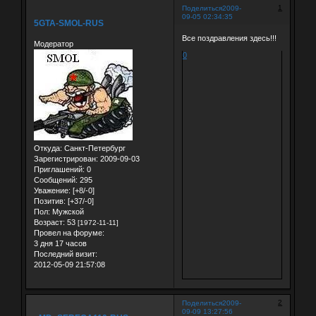
1
Поделиться
2009-
09-05 02:34:35
5GTA-SMOL-RUS
Все поздравления здесь!!!
Модератор
0
Откуда:
Санкт-Петербург
Зарегистрирован
: 2009-09-03
Приглашений:
0
Сообщений:
295
Уважение:
[+8/-0]
Позитив:
[+37/-0]
Пол:
Мужской
Возраст:
53
[1972-11-11]
Провел на форуме:
3 дня 17 часов
Последний визит:
2012-05-09 21:57:08
2
Поделиться
2009-
09-09 13:27:56