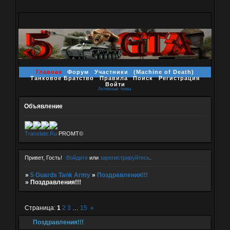
Главная
Форум
Участники
(Machine of Death)
Танковое Братство
Правила
Поиск
Регистрация
Войти
Активные темы
Объявление
Translate.Ru
PROMT©
Привет, Гость!
Войдите
или
зарегистрируйтесь
.
»
5 Guards Tank Army
»
Поздравления!!!
»
Поздравления!!!
Страница:
1
2
3
…
15
»
Поздравления!!!