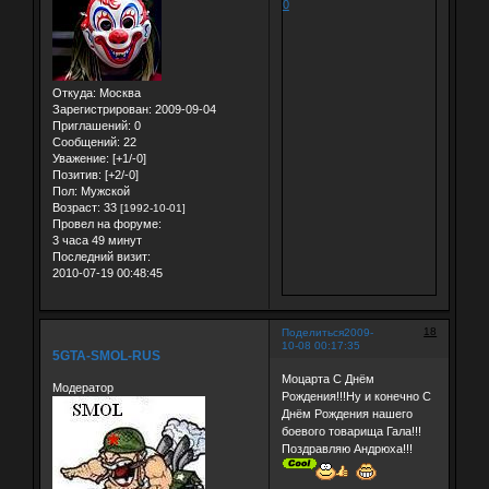
0
Откуда:
Москва
Зарегистрирован
: 2009-09-04
Приглашений:
0
Сообщений:
22
Уважение:
[+1/-0]
Позитив:
[+2/-0]
Пол:
Мужской
Возраст:
33
[1992-10-01]
Провел на форуме:
3 часа 49 минут
Последний визит:
2010-07-19 00:48:45
18
Поделиться
2009-
10-08 00:17:35
5GTA-SMOL-RUS
Моцарта С Днём
Модератор
Рождения!!!Ну и конечно С
Днём Рождения нашего
боевого товарища Гала!!!
Поздравляю Андрюха!!!