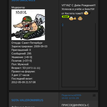
5GTA-SMOL-RUS
VITYAZ' C Днём Рождения!!!
Модератор
Успехов в учёбе и боях!!!И
от Костета тоже!!!
0
Откуда:
Санкт-Петербург
Зарегистрирован
: 2009-09-03
Приглашений:
0
Сообщений:
295
Уважение:
[+8/-0]
Позитив:
[+37/-0]
Пол:
Мужской
Возраст:
53
[1972-11-11]
Провел на форуме:
3 дня 17 часов
Последний визит:
2012-05-09 21:57:08
16
Поделиться
2009-
10-02 12:01:29
5GTA-VALERON99RUS
ПРИСОЕДИНЯЮСЬ С