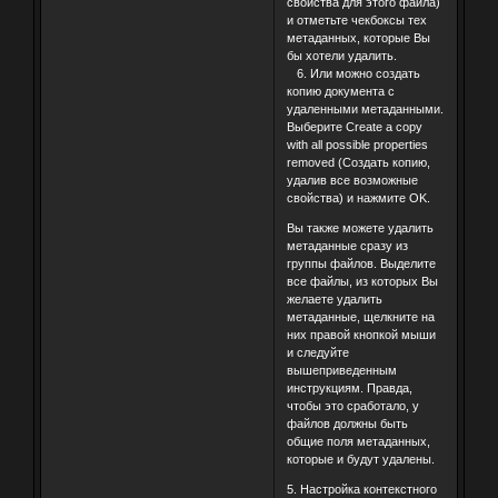
свойства для этого файла)
и отметьте чекбоксы тех
метаданных, которые Вы
бы хотели удалить.
6. Или можно создать
копию документа с
удаленными метаданными.
Выберите Create a copy
with all possible properties
removed (Создать копию,
удалив все возможные
свойства) и нажмите OK.
Вы также можете удалить
метаданные сразу из
группы файлов. Выделите
все файлы, из которых Вы
желаете удалить
метаданные, щелкните на
них правой кнопкой мыши
и следуйте
вышеприведенным
инструкциям. Правда,
чтобы это сработало, у
файлов должны быть
общие поля метаданных,
которые и будут удалены.
5. Настройка контекстного