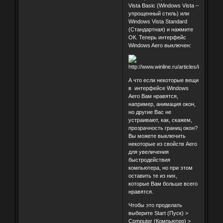
Vista Basic (Windows Vista –
упрощенный стиль) или
Windows Vista Standard
(Стандартная) и нажмите
ОК. Теперь интерфейс
Windows Aero выключен:
А что если некоторые вещи
в интерфейсе Windows
Aero Вам нравятся,
например, анимация окон,
но другие Вас не
устраивают, как, скажем,
прозрачность границ окон?
Вы можете выключить
некоторые из свойств Aero
для увеличения
быстродействия
компьютера, но при этом
оставить те из них,
которые Вам больше всего
нравятся.
Чтобы это проделать
выберите Start (Пуск) >
Computer (Компьютер) >