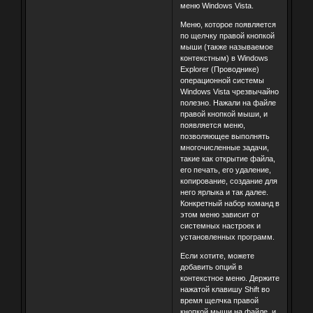
меню Windows Vista.
Меню, которое появляется
по щелчку правой кнопкой
мыши (также называемое
контекстным) в Windows
Explorer (Проводнике)
операционной системы
Windows Vista чрезвычайно
полезно. Нажали на файле
правой кнопкой мыши, и
появляется меню,
позволяющее выполнять
многочисленные задачи,
такие как открытие файла,
его печать, его удаление,
копирование, создание для
него ярлыка и так далее.
Конкретный набор команд в
этом меню зависит от
системных настроек и
установленных программ.
Если хотите, можете
добавить опций в
контекстное меню. Держите
нажатой клавишу Shift во
время щелчка правой
кнопкой мыши на файле, и