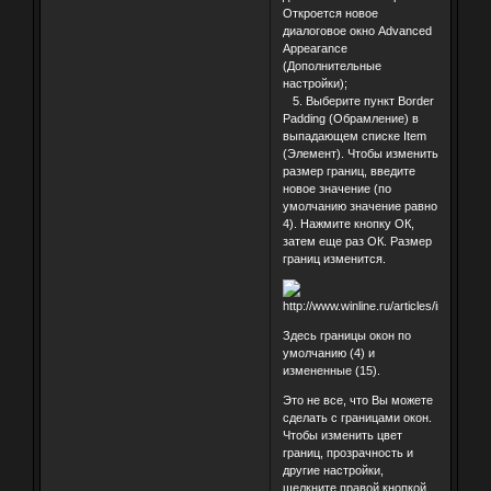
Откроется новое
диалоговое окно Advanced
Appearance
(Дополнительные
настройки);
5. Выберите пункт Border
Padding (Обрамление) в
выпадающем списке Item
(Элемент). Чтобы изменить
размер границ, введите
новое значение (по
умолчанию значение равно
4). Нажмите кнопку ОК,
затем еще раз ОК. Размер
границ изменится.
Здесь границы окон по
умолчанию (4) и
измененные (15).
Это не все, что Вы можете
сделать с границами окон.
Чтобы изменить цвет
границ, прозрачность и
другие настройки,
щелкните правой кнопкой