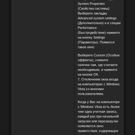
System Properties
(Свойства системы).
Выберите закладку
Advanced system settings
(Дополнительно) и в секции
Performance
(Быстродействие) нажмите
на кнопку Settings
(Параметры). Появится
такое окно:
Выберите Custom (Особые
эффекты), снимите
галочки там, где считаете
необходимым, и нажмите
на кнопке ОК.
7. Отключение окна входа
на компьютерах с Windows
Vista со многими
пользователями.
Когда у Вас на компьютере
с Windows Vista есть более
чем одна учетная запись,
каждый раз при начальной
загрузке или перезагрузке
появляется окно
приветствия, содержащее