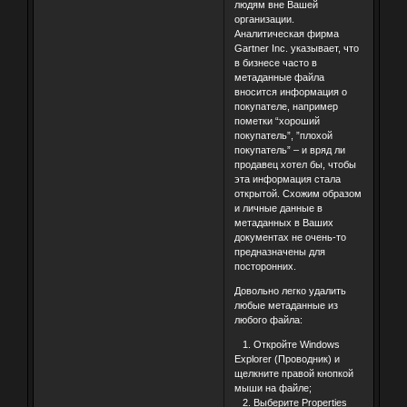
людям вне Вашей
организации.
Аналитическая фирма
Gartner Inc. указывает, что
в бизнесе часто в
метаданные файла
вносится информация о
покупателе, например
пометки “хороший
покупатель”, ”плохой
покупатель” – и вряд ли
продавец хотел бы, чтобы
эта информация стала
открытой. Схожим образом
и личные данные в
метаданных в Ваших
документах не очень-то
предназначены для
посторонних.
Довольно легко удалить
любые метаданные из
любого файла:
1. Откройте Windows
Explorer (Проводник) и
щелкните правой кнопкой
мыши на файле;
2. Выберите Properties