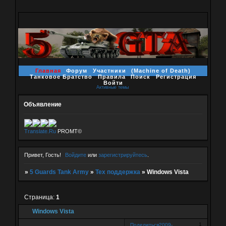
Главная
Форум
Участники
(Machine of Death)
Танковое Братство
Правила
Поиск
Регистрация
Войти
Активные темы
Объявление
Translate.Ru
PROMT©
Привет, Гость!
Войдите
или
зарегистрируйтесь
.
»
5 Guards Tank Army
»
Тех поддержка
»
Windows Vista
Страница:
1
Windows Vista
1
Поделиться
2009-