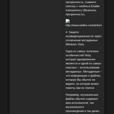
прозрачность, снимите
галочку с чекбокса Enable
transparency (Включить
прозрачность).
4. Защита
конфиденциальности через
отключение метаданных
Windows Vista.
Одна из самых полезных
особенностей Vista,
которая одновременно
является и одной из самых
опасных – использование
метаданных. Метаданные –
это информация о файлах,
которую Вы обычно не
видите, но которая может
помочь при их поиске.
Например, музыкальные
файлы обычно содержат
имя исполнителя, тип
музыкального
произведения и так далее.