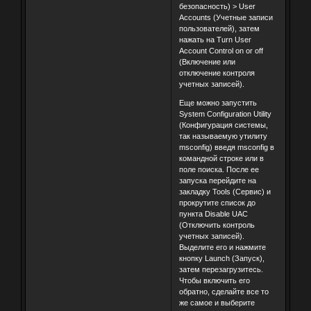
безопасность) > User
Accounts (Учетные записи
пользователей), затем
нажать на Turn User
Account Control on or off
(Включение или
отключение контроля
учетных записей).
Еще можно запустить
System Configuration Utility
(Конфигурация системы,
так называемую утилиту
msconfig) введя msconfig в
командной строке или в
поле поиска. После ее
запуска перейдите на
закладку Tools (Сервис) и
прокрутите список до
пункта Disable UAC
(Отключить контроль
учетных записей).
Выделите его и нажмите
кнопку Launch (Запуск),
затем перезагрузитесь.
Чтобы включить его
обратно, сделайте все то
же самое и выберите