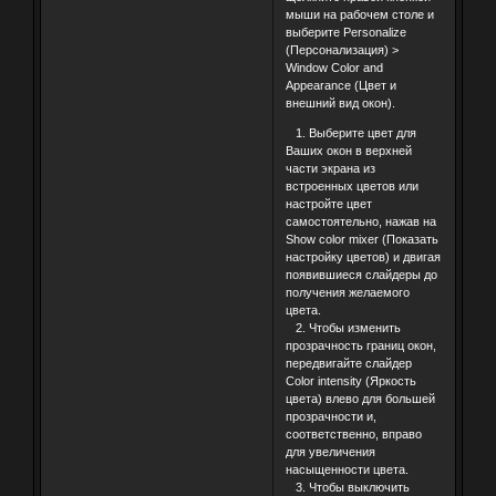
мыши на рабочем столе и
выберите Personalize
(Персонализация) >
Window Color and
Appearance (Цвет и
внешний вид окон).
1. Выберите цвет для
Ваших окон в верхней
части экрана из
встроенных цветов или
настройте цвет
самостоятельно, нажав на
Show color mixer (Показать
настройку цветов) и двигая
появившиеся слайдеры до
получения желаемого
цвета.
2. Чтобы изменить
прозрачность границ окон,
передвигайте слайдер
Color intensity (Яркость
цвета) влево для большей
прозрачности и,
соответственно, вправо
для увеличения
насыщенности цвета.
3. Чтобы выключить