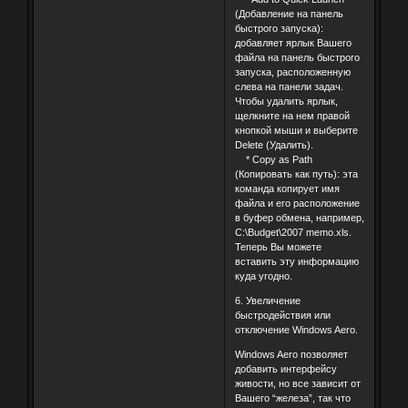
(Добавление на панель
быстрого запуска):
добавляет ярлык Вашего
файла на панель быстрого
запуска, расположенную
слева на панели задач.
Чтобы удалить ярлык,
щелкните на нем правой
кнопкой мыши и выберите
Delete (Удалить).
* Copy as Path
(Копировать как путь): эта
команда копирует имя
файла и его расположение
в буфер обмена, например,
C:\Budget\2007 memo.xls.
Теперь Вы можете
вставить эту информацию
куда угодно.
6. Увеличение
быстродействия или
отключение Windows Aero.
Windows Aero позволяет
добавить интерфейсу
живости, но все зависит от
Вашего “железа”, так что