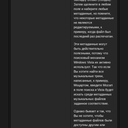
Затем щелкните в любом
поле и наберите любые
метаданные, но помните,
что некоторые метаданные
не являются
редактируемыми, к
примеру, когда файл был
последний раз распечатан.
Эти метаданные могут
быть действительно
полезными, потому что
поисковый механизм
Windows Vista их активно
использует. Так что если
Вы хотите найти все
музыкальные треки,
написанные, к примеру,
Моцартом, введите Mozart
в поле поиска и Vista будет
искать среди метаданных
музыкальных файлов
заданное соответствие.
Однако бывает и так, что
Вы не хотите, чтобы
метаданные файлов были
доступны другим или