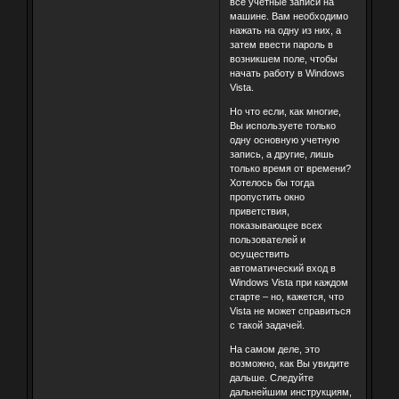
все учетные записи на
машине. Вам необходимо
нажать на одну из них, а
затем ввести пароль в
возникшем поле, чтобы
начать работу в Windows
Vista.
Но что если, как многие,
Вы используете только
одну основную учетную
запись, а другие, лишь
только время от времени?
Хотелось бы тогда
пропустить окно
приветствия,
показывающее всех
пользователей и
осуществить
автоматический вход в
Windows Vista при каждом
старте – но, кажется, что
Vista не может справиться
с такой задачей.
На самом деле, это
возможно, как Вы увидите
дальше. Следуйте
дальнейшим инструкциям,