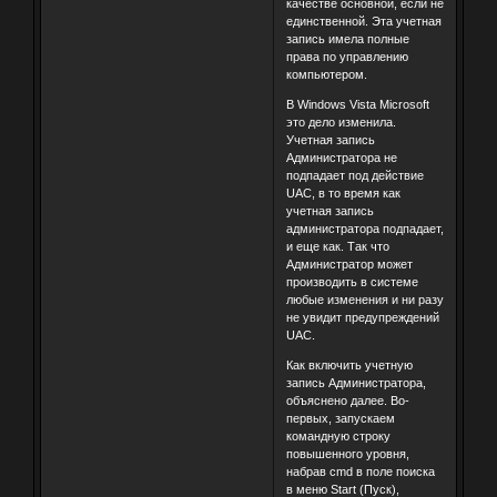
качестве основной, если не
единственной. Эта учетная
запись имела полные
права по управлению
компьютером.
В Windows Vista Microsoft
это дело изменила.
Учетная запись
Администратора не
подпадает под действие
UAC, в то время как
учетная запись
администратора подпадает,
и еще как. Так что
Администратор может
производить в системе
любые изменения и ни разу
не увидит предупреждений
UAC.
Как включить учетную
запись Администратора,
объяснено далее. Во-
первых, запускаем
командную строку
повышенного уровня,
набрав cmd в поле поиска
в меню Start (Пуск),