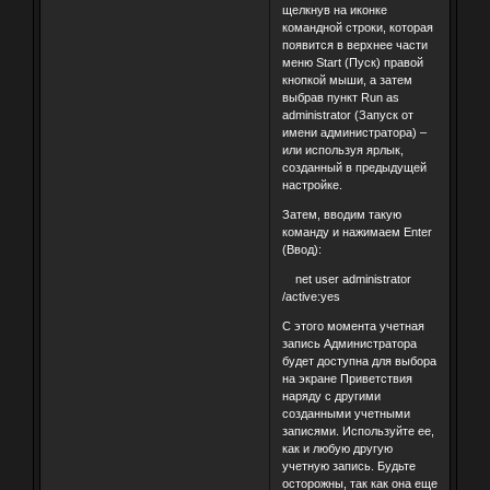
щелкнув на иконке
командной строки, которая
появится в верхнее части
меню Start (Пуск) правой
кнопкой мыши, а затем
выбрав пункт Run as
administrator (Запуск от
имени администратора) –
или используя ярлык,
созданный в предыдущей
настройке.
Затем, вводим такую
команду и нажимаем Enter
(Ввод):
net user administrator
/active:yes
С этого момента учетная
запись Администратора
будет доступна для выбора
на экране Приветствия
наряду с другими
созданными учетными
записями. Используйте ее,
как и любую другую
учетную запись. Будьте
осторожны, так как она еще