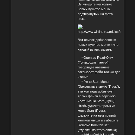
Вы увидите несколько
новых пунктов меню,
подчеркнутых на фото
ниже:
Вот список добавленных
новых пунктов меню и что
каждый из них делает:
* Open as Read-Only
(Только для чтения):
говорящее название,
открывает файл только для
чтения.
* Pin to Start Menu
(Закрепить в меню “Пуск”):
эта команда добавляет
ярлык файла в верхнюю
часть меню Start (Пуск).
Чтобы удалить ярлык из
меню Start (Пуск),
щелкните на нем правой
кнопкой мыши и выберите
Remove from this list
(Удалить из этого списка).
* Add to Quick Launch