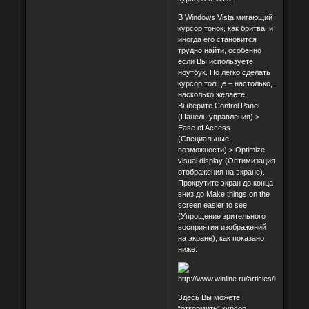
В Windows Vista мигающий
курсор тонок, как бритва, и
иногда его становится
трудно найти, особенно
если Вы используете
ноутбук. Но легко сделать
курсор толще – настолько,
насколько желаете.
Выберите Control Panel
(Панель управления) >
Ease of Access
(Специальные
возможности) > Optimize
visual display (Оптимизация
отображения на экране).
Прокрутите экран до конца
вниз до Make things on the
screen easier to see
(Упрощение зрительного
восприятия изображений
на экране), как показано
ниже:
Здесь Вы можете
“откормить” курсор