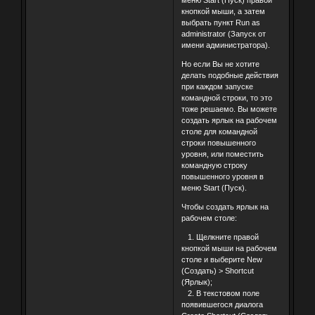
кнопкой мыши, а затем
выбрать пункт Run as
administrator (Запуск от
имени администратора).
Но если Вы не хотите
делать подобные действия
при каждом запуске
командной строки, то это
тоже решаемо. Вы можете
создать ярлык на рабочем
столе для командной
строки повышенного
уровня, или поместить
командную строку
повышенного уровня в
меню Start (Пуск).
Чтобы создать ярлык на
рабочем столе:
1. Щелкните правой
кнопкой мыши на рабочем
столе и выберите New
(Создать) > Shortcut
(Ярлык);
2. В текстовом поле
появившегося диалога