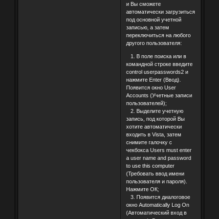
и Вы сможете
автоматически загрузиться
под основной учетной
записью, а затем
переключиться на любого
другого пользователя:
1. В поле поиска или в
командной строке введите
control userpasswords2 и
нажмите Enter (Ввод).
Появится окно User
Accounts (Учетные записи
пользователей);
2. Выделите учетную
запись, под которой Вы
хотите автоматически
входить в Vista, затем
снимите галочку с
чекбокса Users must enter
a user name and password
to use this computer
(Требовать ввод имени
пользователя и пароля).
Нажмите ОК;
3. Появится диалоговое
окно Automatically Log On
(Автоматический вход в