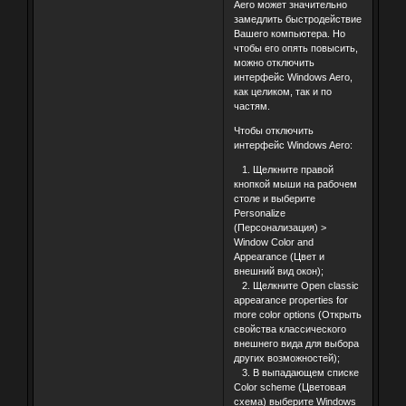
Aero может значительно
замедлить быстродействие
Вашего компьютера. Но
чтобы его опять повысить,
можно отключить
интерфейс Windows Aero,
как целиком, так и по
частям.
Чтобы отключить
интерфейс Windows Aero:
1. Щелкните правой
кнопкой мыши на рабочем
столе и выберите
Personalize
(Персонализация) >
Window Color and
Appearance (Цвет и
внешний вид окон);
2. Щелкните Open classic
appearance properties for
more color options (Открыть
свойства классического
внешнего вида для выбора
других возможностей);
3. В выпадающем списке
Color scheme (Цветовая
схема) выберите Windows