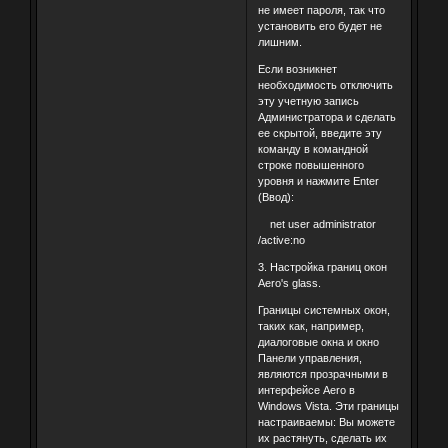
не имеет пароля, так что
установить его будет не
лишним.
Если возникнет
необходимость отключить
эту учетную запись
Администратора и сделать
ее скрытой, введите эту
команду в командной
строке повышенного
уровня и нажмите Enter
(Ввод):
net user administrator
/active:no
3. Настройка границ окон
Aero's glass.
Границы системных окон,
таких как, например,
диалоговые окна и окно
Панели управления,
являются прозрачными в
интерфейсе Aero в
Windows Vista. Эти границы
настраиваемы: Вы можете
их растянуть, сделать их