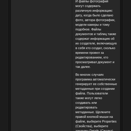
И файлы фотографий
могут содержать
различную информацию:
дату, когда было сделано
фото, автора фотографии,
модели камеры и тому
подобное. Файлы
документов и таблиц также
содержат информацию об
их создателе, включающую
в себя кто создал, сколько
времени провел за
редактированием, кто
просматривал документ и
так далее.
Во многих случаях
программа автоматически
генерирует ее собственные
метаданные при создании
файла. Пользователи
также могут легко
создавать или
редактировать
метаданные. Щелкните
правой кнопкой мыши на
файле, выберите Properties
(Свойства), выберите
закладку Details (Сводка).