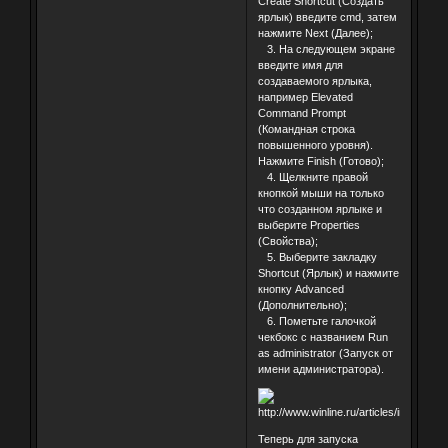
Create Shortcut (Создать
ярлык) введите cmd, затем
нажмите Next (Далее);
3. На следующем экране
введите имя для
создаваемого ярлыка,
например Elevated
Command Prompt
(Командная строка
повышенного уровня).
Нажмите Finish (Готово);
4. Щелкните правой
кнопкой мыши на только
что созданном ярлыке и
выберите Properties
(Свойства);
5. Выберите закладку
Shortcut (Ярлык) и нажмите
кнопку Advanced
(Дополнительно);
6. Пометьте галочкой
чекбокс с названием Run
as administrator (Запуск от
имени администратора).
Теперь для запуска