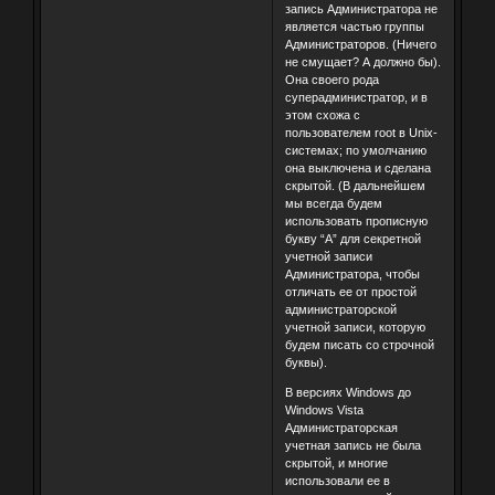
запись Администратора не
является частью группы
Администраторов. (Ничего
не смущает? А должно бы).
Она своего рода
суперадминистратор, и в
этом схожа с
пользователем root в Unix-
системах; по умолчанию
она выключена и сделана
скрытой. (В дальнейшем
мы всегда будем
использовать прописную
букву “А” для секретной
учетной записи
Администратора, чтобы
отличать ее от простой
администраторской
учетной записи, которую
будем писать со строчной
буквы).
В версиях Windows до
Windows Vista
Администраторская
учетная запись не была
скрытой, и многие
использовали ее в