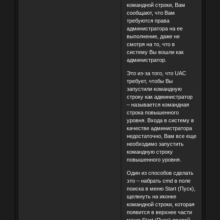
командной строки, Вам
сообщают, что Вам
требуются права
администратора на ее
выполнение, даже не
смотря на то, что в
систему Вы вошли как
администратор.
Это из-за того, что UAC
требует, чтобы Вы
запустили командную
строку как администратор
– называется командная
строка повышенного
уровня. Входа в систему в
качестве администратора
недостаточно, Вам все еще
необходимо запустить
командную строку
повышенного уровня.
Один из способов сделать
это – набрать cmd в поле
поиска в меню Start (Пуск),
щелкнуть на иконке
командной строки, которая
появится в верхнее части
меню Start (Пуск) правой