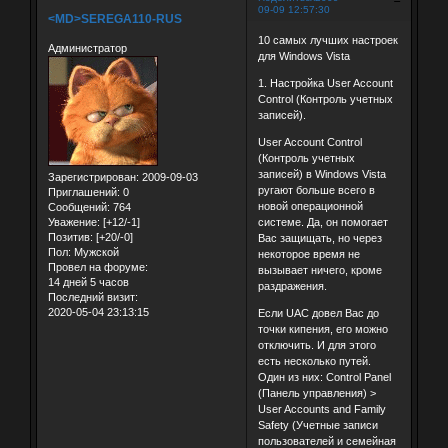
09-09 12:57:30
<MD>SEREGA110-RUS
10 самых лучших настроек
Администратор
для Windows Vista
1. Настройка User Account
Control (Контроль учетных
записей).
User Account Control
(Контроль учетных
записей) в Windows Vista
Зарегистрирован
: 2009-09-03
ругают больше всего в
Приглашений:
0
новой операционной
Сообщений:
764
системе. Да, он помогает
Уважение:
[+12/-1]
Позитив:
[+20/-0]
Вас защищать, но через
Пол:
Мужской
некоторое время не
Провел на форуме:
вызывает ничего, кроме
14 дней 5 часов
раздражения.
Последний визит:
2020-05-04 23:13:15
Если UAC довел Вас до
точки кипения, его можно
отключить. И для этого
есть несколько путей.
Один из них: Control Panel
(Панель управления) >
User Accounts and Family
Safety (Учетные записи
пользователей и семейная