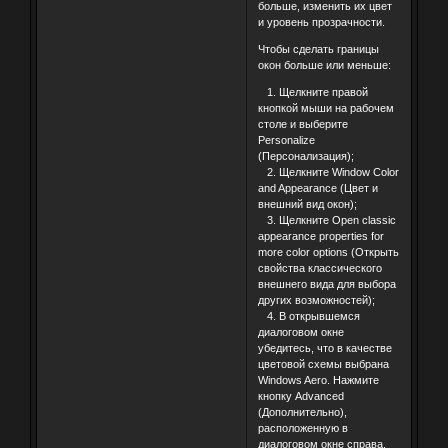
больше, изменить их цвет
и уровень прозрачности.
Чтобы сделать границы
окон больше или меньше:
1. Щелкните правой
кнопкой мыши на рабочем
столе и выберите
Personalize
(Персонализация);
2. Щелкните Window Color
and Appearance (Цвет и
внешний вид окон);
3. Щелкните Open classic
appearance properties for
more color options (Открыть
свойства классического
внешнего вида для выбора
других возможностей);
4. В открывшемся
диалоговом окне
убедитесь, что в качестве
цветовой схемы выбрана
Windows Aero. Нажмите
кнопку Advanced
(Дополнительно),
расположенную в
диалоговом окне справа.