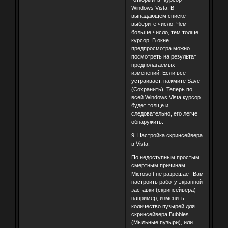
Windows Vista. В
выпадающем списке
выберите число. Чем
больше число, тем толще
курсор. В окне
предпросмотра можно
посмотреть на результат
предполагаемых
изменений. Если все
устраивает, нажмите Save
(Сохранить). Теперь по
всей Windows Vista курсор
будет толще и,
следовательно, его легче
обнаружить.
9. Настройка скринсейвера
в Vista.
По недоступным простым
смертным причинам
Microsoft не разрешает Вам
настроить работу экранной
заставки (скринсейвера) –
например, изменить
количество пузырей для
скринсейвера Bubbles
(Мыльные пузыри), или