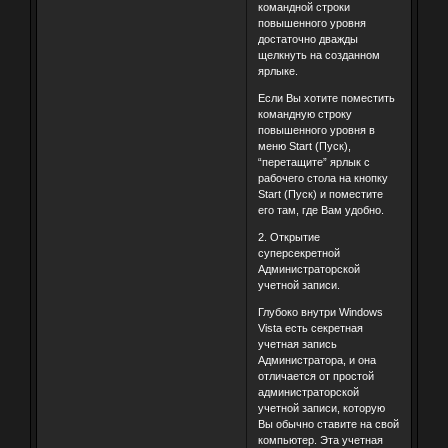
командной строки
повышенного уровня
достаточно дважды
щелкнуть на созданном
ярлыке.
Если Вы хотите поместить
командную строку
повышенного уровня в
меню Start (Пуск),
“перетащите” ярлык с
рабочего стола на кнопку
Start (Пуск) и поместите
его там, где Вам удобно.
2. Открытие
суперсекретной
Администраторской
учетной записи.
Глубоко внутри Windows
Vista есть секретная
учетная запись
Администратора, и она
отличается от простой
администраторской
учетной записи, которую
Вы обычно ставите на свой
компьютер. Эта учетная