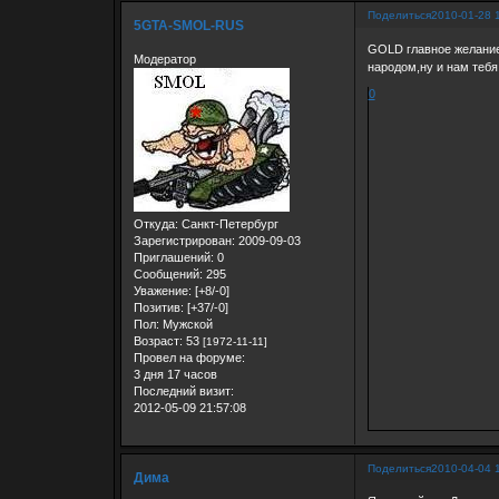
Поделиться
2010-01-28 
5GTA-SMOL-RUS
GOLD главное желание
Модератор
народом,ну и нам тебя
0
Откуда:
Санкт-Петербург
Зарегистрирован
: 2009-09-03
Приглашений:
0
Сообщений:
295
Уважение:
[+8/-0]
Позитив:
[+37/-0]
Пол:
Мужской
Возраст:
53
[1972-11-11]
Провел на форуме:
3 дня 17 часов
Последний визит:
2012-05-09 21:57:08
Поделиться
2010-04-04 
Дима