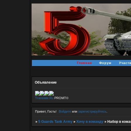
Главная
Форум
Участ
Объявление
Translate.Ru
PROMT©
Привет, Гость!
Войдите
или
зарегистрируйтесь
.
»
5 Guards Tank Army
»
Хочу в команду
»
Набор в кома