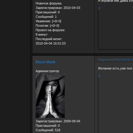
Я игровой ник Дима хоч
Новичок форума
Зарегистрирован
: 2010-04-03
0
Приглашений:
0
Сообщений:
1
Уважение:
[+0/-0]
Позитив:
[+0/-0]
Провел на форуме:
9 минут
Последний визит:
2010-04-04 16:01:53
Поделиться
2010-04-04 
Black Monk
Желание есть,уже пол
Администратор
0
Зарегистрирован
: 2009-09-04
Приглашений:
0
Сообщений:
518