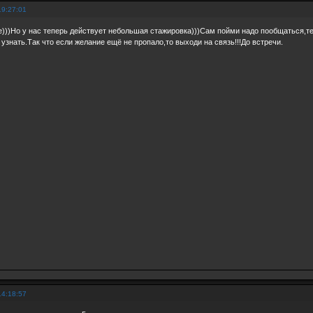
19:27:01
)))Но у нас теперь действует небольшая стажировка)))Сам пойми надо пообщаться,те
 узнать.Так что если желание ещё не пропало,то выходи на связь!!!До встречи.
14:18:57