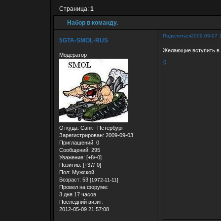
Страница:
1
Набор в команду.
Поделиться
2009-09-07 
5GTA-SMOL-RUS
Желающие вступить в р
Модератор
0
Откуда:
Санкт-Петербург
Зарегистрирован
: 2009-09-03
Приглашений:
0
Сообщений:
295
Уважение:
[+8/-0]
Позитив:
[+37/-0]
Пол:
Мужской
Возраст:
53
[1972-11-11]
Провел на форуме:
3 дня 17 часов
Последний визит:
2012-05-09 21:57:08