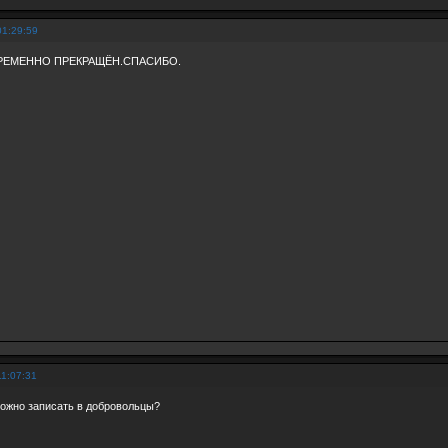
01:29:59
РЕМЕННО ПРЕКРАЩЁН.СПАСИБО.
11:07:31
ожно записать в добровольцы?