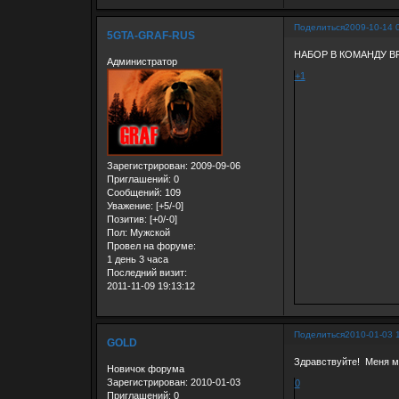
Поделиться
2009-10-14 
5GTA-GRAF-RUS
НАБОР В КОМАНДУ В
Администратор
+1
Зарегистрирован
: 2009-09-06
Приглашений:
0
Сообщений:
109
Уважение:
[+5/-0]
Позитив:
[+0/-0]
Пол:
Мужской
Провел на форуме:
1 день 3 часа
Последний визит:
2011-11-09 19:13:12
Поделиться
2010-01-03 
GOLD
Здравствуйте! Меня м
Новичок форума
Зарегистрирован
: 2010-01-03
0
Приглашений:
0