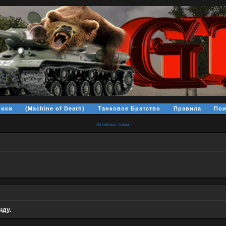
ники
(Machine of Death)
Танковое Братство
Правила
Пои
Активные темы
нду.