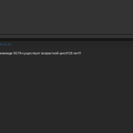
18:41:15
команде 5GTA существует возрастной ценз!!!18 лет!!!