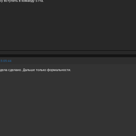
у вступить в команду 5 гта.
15:05:44
 дела сделано. Дальше только формальности.