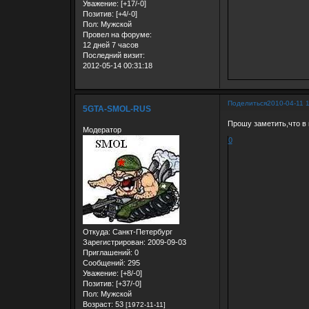
Уважение:
[+17/-0]
Позитив:
[+4/-0]
Пол:
Мужской
Провел на форуме:
12 дней 7 часов
Последний визит:
2012-05-14 00:31:18
Поделиться
2010-04-11 
5GTA-SMOL-RUS
Прошу заметить,что в 
Модератор
0
Откуда:
Санкт-Петербург
Зарегистрирован
: 2009-09-03
Приглашений:
0
Сообщений:
295
Уважение:
[+8/-0]
Позитив:
[+37/-0]
Пол:
Мужской
Возраст:
53
[1972-11-11]