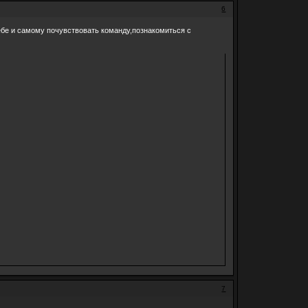
6
бе и самому почувствовать команду,познакомиться с
7