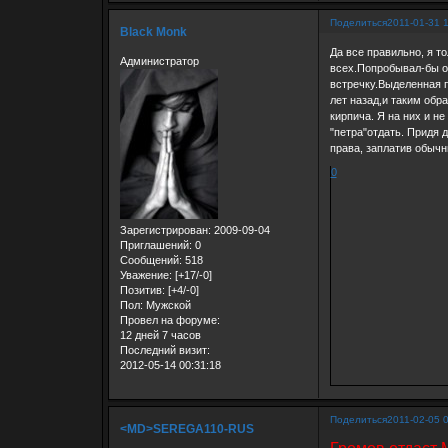
Поделиться
2011-01-31 
Black Monk
Да все правильно, я т
Администратор
всех.Попробывал-бы он
встречку.Выделенная п
лет назад,и таким обра
кирпича. Я на них и н
"петра"отдать. Придя 
права, заплатив обычн
0
Зарегистрирован
: 2009-09-04
Приглашений:
0
Сообщений:
518
Уважение:
[+17/-0]
Позитив:
[+4/-0]
Пол:
Мужской
Провел на форуме:
12 дней 7 часов
Последний визит:
2012-05-14 00:31:18
Поделиться
2011-02-05 
<MD>SEREGA110-RUS