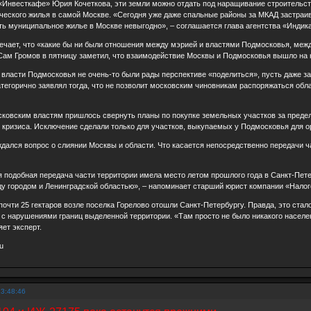
«Инвесткафе» Юрия Кочеткова, эти земли можно отдать под наращивание строительст
еского жилья в самой Москве. «Сегодня уже даже спальные районы за МКАД застраив
ть муниципальное жилье в Москве невыгодно», – соглашается глава агентства «Индик
ечает, что «какие бы ни были отношения между мэрией и властями Подмосковья, меж
Сам Громов в пятницу заметил, что взаимодействие Москвы и Подмосковья вышло на 
 власти Подмосковья не очень-то были рады перспективе «поделиться», пусть даже за 
тегорично заявлял тогда, что не позволит московским чиновникам распоряжаться обла
сковским властям пришлось свернуть планы по покупке земельных участков за преде
 кризиса. Исключение сделали только для участков, выкупаемых у Подмосковья для о
ждался вопрос о слиянии Москвы и области. Что касается непосредственно передачи ч
 подобная передача части территории имела место летом прошлого года в Санкт-Пете
у городом и Ленинградской областью», – напоминает старший юрист компании «Налог
чти 25 гектаров возле поселка Горелово отошли Санкт-Петербургу. Правда, это ста
с нарушениями границ выделенной территории. «Там просто не было никакого населен
яет эксперт.
u
13:48:46