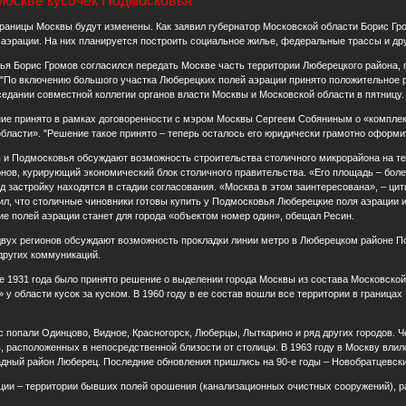
Москве кусочек Подмосковья
границы Москвы будут изменены. Как заявил губернатор Московской области Борис Гр
аэрации. На них планируется построить социальное жилье, федеральные трассы и дру
ья Борис Громов согласился передать Москве часть территории Люберецкого района, 
По включению большого участка Люберецких полей аэрации принято положительное ре
едании совместной коллегии органов власти Москвы и Московской области в пятницу.
ние принято в рамках договоренности с мэром Москвы Сергеем Собяниным о «комплек
бласти». "Решение такое принято – теперь осталось его юридически грамотно оформит
 и Подмосковья обсуждают возможность строительства столичного микрорайона на т
ов, курирующий экономический блок столичного правительства. «Его площадь – более 
д застройку находятся в стадии согласования. «Москва в этом заинтересована», – 
л, что столичные чиновники готовы купить у Подмосковья Люберецкие поля аэрации и
е полей аэрации станет для города «объектом номер один», обещал Ресин.
двух регионов обсуждают возможность прокладки линии метро в Люберецком районе П
других коммуникаций.
е 1931 года было принято решение о выделении города Москвы из состава Московско
 у области кусок за куском. В 1960 году в ее состав вошли все территории в границах
 попали Одинцово, Видное, Красногорск, Люберцы, Лыткарино и ряд других городов. Ч
 расположенных в непосредственной близости от столицы. В 1963 году в Москву влилс
дный район Люберец. Последние обновления пришлись на 90-е годы – Новобратцевски
ции – территории бывших полей орошения (канализационных очистных сооружений), 