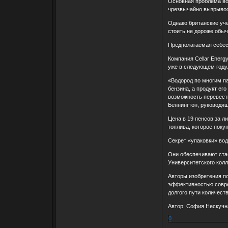
Основная проблема вод
чрезвычайно вызрывоо
Однако британские уче
стоить не дороже обыч
Предполагаемая себест
Компания Cellar Energ
уже в следующем году
«Водород по многим па
бензина, а продукт ег
возможность перевест
Беннингтон, руководящ
Цена в 19 пенсов за л
топлива, которое поку
Секрет «упаковки» вод
Они обеспечивают ста
Университетского кол
Авторы изобретения по
эффективностью совре
долгого пути количеств
Автор: София Нескучн
0