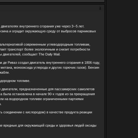
3
вигателях внутреннего сгорания уже через 3--5 лет.
ензина и оградит окружающую среду от выбросов парниковых
я альтернативой современным углеводородным топливам,
лает транспорт более экологичным и снизит потребности
двигателей, сообщает The Daily Mail.
 де Риваз создал двигатель внутреннего сгорания в 1806 году,
 метана, монооксида углерода и других горючих газов). Бензин
жабли.
одородном топливе.
ые двигатели, предназначенные для пассажирских самолетов
а была остановлена в начале 90-х годов из-за прекращения
или на водородном топливе ограниченными партиями
.
ь соединении с кислородом) в качестве продукта реакции
кже вредные для окружающей среды и здоровья людей оксиды