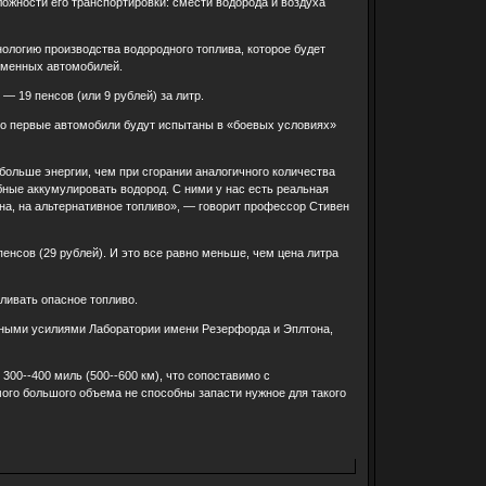
ожности его транспортировки: смести водорода и воздуха
ологию производства водородного топлива, которое будет
ременных автомобилей.
— 19 пенсов (или 9 рублей) за литр.
что первые автомобили будут испытаны в «боевых условиях»
больше энергии, чем при сгорании аналогичного количества
ные аккумулировать водород. С ними у нас есть реальная
а, на альтернативное топливо», — говорит профессор Стивен
пенсов (29 рублей). И это все равно меньше, чем цена литра
ливать опасное топливо.
тными усилиями Лаборатории имени Резерфорда и Эплтона,
300--400 миль (500--600 км), что сопоставимо с
ого большого объема не способны запасти нужное для такого