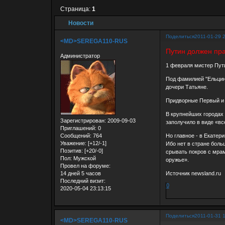
Страница:
1
Новости
Поделиться
2011-01-29 
<MD>SEREGA110-RUS
Путин должен пра
Администратор
1 февраля мистер Пути
Под фамилией "Ельцин"
дочери Татьяне.
Придворные Первый и д
В крупнейших городах
Зарегистрирован
: 2009-09-03
заполучило в виде «в
Приглашений:
0
Сообщений:
764
Но главное - в Екатер
Уважение:
[+12/-1]
Ибо нет в стране боль
Позитив:
[+20/-0]
срывать покров с мрам
Пол:
Мужской
оружье».
Провел на форуме:
14 дней 5 часов
Источник newsland.ru
Последний визит:
0
2020-05-04 23:13:15
Поделиться
2011-01-31 
<MD>SEREGA110-RUS