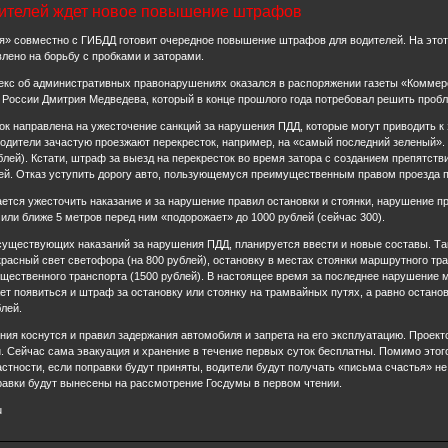
дителей ждет новое повышение штрафов
я» совместно с ГИБДД готовит очередное повышение штрафов для водителей. На этот
лено на борьбу с пробками и заторами.
екс об административных правонарушениях оказался в распоряжении газеты «Коммерс
 России Дмитрия Медведева, который в конце прошлого года потребовал решить пробл
к направлена на ужесточение санкций за нарушения ПДД, которые могут приводить к
одители зачастую проезжают перекресток, например, на «самый последний зеленый». 
блей). Кстати, штраф за выезд на перекресток во время затора с созданием препятств
ей. Отказ уступить дорогу авто, пользующемуся преимущественным правом проезда п
ается ужесточить наказание и за нарушение правил остановки и стоянки, нарушение п
ли ближе 5 метров перед ним «подорожает» до 1000 рублей (сейчас 300).
уществующих наказаний за нарушения ПДД, планируется ввести и новые составы. Так,
красный свет светофора (на 800 рублей), остановку в местах стоянки маршрутного тран
щественного транспорта (1500 рублей). В настоящее время за последнее нарушение м
т появиться и штраф за остановку или стоянку на трамвайных путях, а равно останов
лей.
ия коснутся и правил задержания автомобиля и запрета на его эксплуатацию. Проект
 Сейчас сама эвакуация и хранение в течение первых суток бесплатны. Помимо этог
стности, если поправки будут приняты, водители будут получать «письма счастья» не т
авки будут вынесены на рассмотрение Госдумы в первом чтении.
u