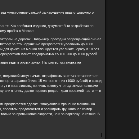
 раз ужесточение санкций за нарушение правил дорожного
ант». Как сообщает издание, документ был разработан по
ему пробок в Москве.
 заторам на дорогах. Например, проезд на запрещающий сигнал
Штраф за это нарушение предлагается увеличить до 1000
ий для движения машин планируется увеличить сразу в 10 раз
ерекрестков может «подорожать» со 100-200 до 1000 рублей.
равил езды в жилых зонах. Например, остановка на
 водителей могут начать штрафовать за отказ остановиться
спорта, а равно ближе 15 метров от них (1000 рублей) и выезд
огут и прав лишить, но лишь потому что над этими полосами
ку или стоянку далее первого ряда от края проезжей части — в
ом предлагается сделать эвакуацию и хранение машины на
о, проектом предлагается и расширить функционал камер
олько за превышение скорости, но и за парковку на газоне. В