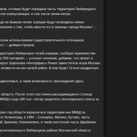
омов, столице будет передана часть территории Люберецкого
гие коммуникации, в том числе линии метро.
где на бывших полях аэрации будут возведены новые
шение о том, чтобы ввести его в границы города Москвы", –
сном использовании градостроительного потенциала
ь", – добавил Громов.
ерритории Люберецких полей аэрации, сообщил журналистам
500 гектаров», – уточнил чиновник, добавив, что проект и
цитирует Шаронова «Интерфакс».Ранее заместитель мэра Москвы
 возвести на них целый район. В нем будет 10 млн квадратных
одмосковья, а также возможность прохождения здесь
й области. После этого постоянно расширяющаяся столица
 МКАД и еще 180 тыс. гектар защитного лесопаркового пояса за
ерез год области вернули все территории вне МКАД за
я Зеленоград, в 1984 – Солнцево, Митино, Бутово, часть
й, Крюково, Новомалино, а также восточная часть Щербинки.
расположенные в Люберецком районе Московской области.