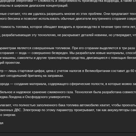
ородной энергетики — сложность и энергоемкость производства водорода, а также сл
пасны в широком диапазоне концентраций.
ные считают, что им удалось разрешить многие из этих проблем. Они предлагают техн
ного бензина и позволит использовать обычные двигатели внутреннего сгорания сов
оимость топлива, которое обещают внедрить в производство в течение трех-пяти лет, 
y, разрабатывающая эту технологию, не раскрывает деталей новинки, но утверждает, 
.
раметрам является совершенным топливом. При его сгорании выделяется в три раза 
о сгорания — вода — совершенно безвреден. Мы разработали новые материалы, способ
и машины, самолеты и другие транспортные средства, двигающиеся с помощью бензин
ий проектом.
итр — лишь стартовая цифра; цена с учетом налогов в Великобритании составит до 60 
пает сегодняшний британец на заправках.
орода — создание материала, содержащего сферические полости, в которые можно за
бильное и надежное хранение сжиженного газа. Технология была разработана совмес
леджа Лондона и Оксфордского университета.
лагают, что полностью заполненного бака топлива автомобилю хватит, чтобы проехать 
менных ДВС. Электрокар по этому параметру проигрывают, так как аккумуляторы сам
о энергии.
ая