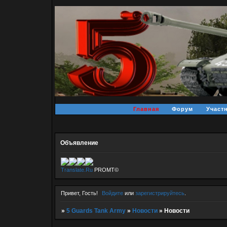
Главная
Форум
Участ
Объявление
Translate.Ru
PROMT©
Привет, Гость!
Войдите
или
зарегистрируйтесь
.
»
5 Guards Tank Army
»
Новости
»
Новости