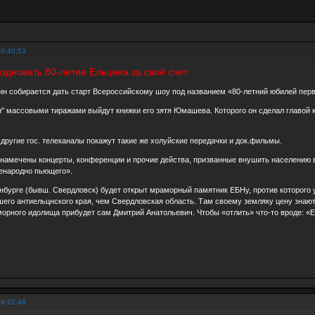
20:40:53
здновать 80-летие Ельцина за свой счет
н собирается дать старт Всероссийскому шоу под названием «80-летний юбилей перво
 массовыми тиражами выйдут книжки его зятя Юмашева. Которого он сделал главой кр
ругие гос. телеканалы покажут такие же холуйские передачки и док.фильмы.
 намечены концерты, конференции и прочие действа, призванные внушить населению 
сенародно пьющего».
инбурге (бывш. Свердловск) будет открыт мраморный памятник ЕБНу, против которого
шего антиельцнского края, чем Свердловская область. Там своему земляку цену знают
орного идолища прибудет сам Дмитрий Анатольевич. Чтобы «отлить» что-то вроде: «Е
18:22:48