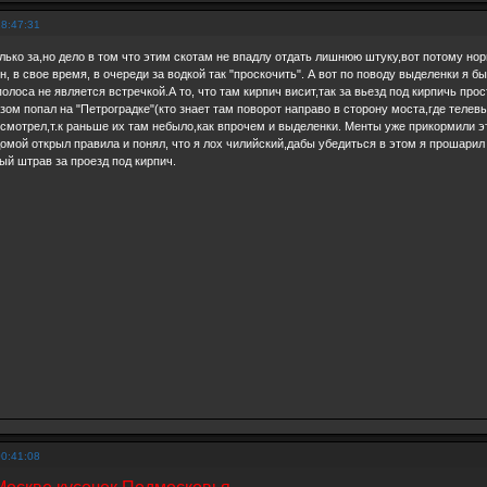
18:47:31
олько за,но дело в том что этим скотам не впадлу отдать лишнюю штуку,вот потому н
, в свое время, в очереди за водкой так "проскочить". А вот по поводу выделенки я б
олоса не является встречкой.А то, что там кирпич висит,так за вьезд под кирпичь про
зом попал на "Петроградке"(кто знает там поворот направо в сторону моста,где телевыш
е смотрел,т.к раньше их там небыло,как впрочем и выделенки. Менты уже прикормили э
домой открыл правила и понял, что я лох чилийский,дабы убедиться в этом я прошарил
ый штрав за проезд под кирпич.
00:41:08