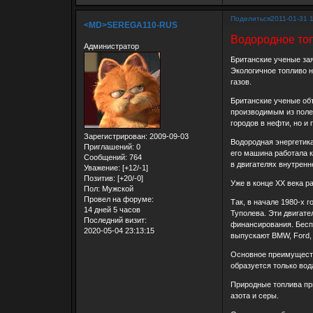
Поделиться
2011-01-31 
<MD>SEREGA110-RUS
Водородное топ
Администратор
Британские ученые зая
Экологичное топливо н
газов.
Британские ученые об
производимым из полез
городов в нефти, но и
Зарегистрирован
: 2009-09-03
Водородная энергетика
Приглашений:
0
его машина работала к
Сообщений:
764
в двигателях внутренн
Уважение:
[+12/-1]
Позитив:
[+20/-0]
Уже в конце XX века р
Пол:
Мужской
Провел на форуме:
Так, в начале 1980-х 
14 дней 5 часов
Туполева. Эти двигате
Последний визит:
финансирования. Бесп
2020-05-04 23:13:15
выпускают BMW, Ford,
Основное преимущество
образуется только вод
Природные топлива при
азота и серы.