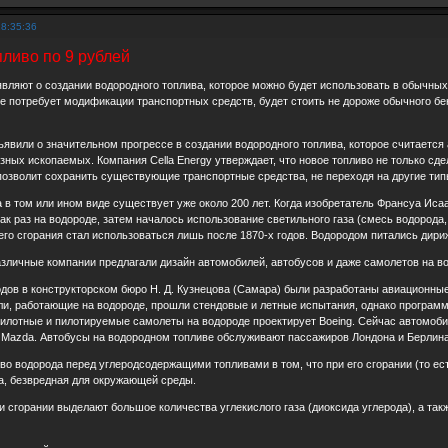
18:35:36
ливо по 9 рублей
вляют о создании водородного топлива, которое можно будет использовать в обычных д
е потребует модификации транспортных средств, будет стоить не дороже обычного б
ъявили о значительном прогрессе в создании водородного топлива, которое считаетс
ных ископаемых. Компания Cella Energy утверждает, что новое топливо не только сде
 позволит сохранить существующие транспортные средства, не переходя на другие типы 
 в том или ином виде существует уже около 200 лет. Когда изобретатель Франсуа Исаак
ак раз на водороде, затем началось использование светильного газа (смесь водорода,
его сгорания стал использоваться лишь после 1870-х годов. Водородом питались дири
азличные компании предлагали дизайн автомобилей, автобусов и даже самолетов на в
годов в конструкторском бюро Н. Д. Кузнецова (Самара) были разработаны авиационн
ли, работающие на водороде, прошли стендовые и летные испытания, однако программ
илотные и пилотируемые самолеты на водороде проектирует Boeing. Сейчас автомоб
 Mazda. Автобусы на водородном топливе обслуживают пассажиров Лондона и Берлина
 водорода перед углеродсодержащими топливами в том, что при его сгорании (то ест
а, безвредная для окружающей среды.
 сгорании выделают большое количества углекислого газа (диоксида углерода), а та