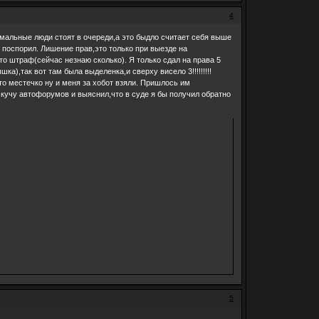
4
ормальные люди стоят в очереди,а это быдло считает себя выше
ы поспорил. Лишение прав,это только при выезде на
сто штраф(сейчас незнаю сколько). Я только сдал на права 5
ка),так вот там была выделенка,и сверху висело 3!!!!!!!!!
то местечко ну и меня за хобот взяли. Пришлось им
 кучу автофорумов и выяснил,что в суде я бы получил обратно
5