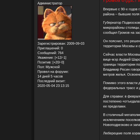
Громов отдаст 
Администратор
Впервые с 90-х годов 
района – бывшие поля 
Губернатор Подмосков
микрорайоны столицы."
сообщил Громов на зас
Он пояснил, это реше
Зарегистрирован
: 2009-09-03
территории Москвы и о
Приглашений:
0
Сообщений:
764
Сейчас власти Москвы
Уважение:
[+12/-1]
вице-мэр Андрей Шарон
Позитив:
[+20/-0]
границы территории по
Пол:
Мужской
Владимир Ресин говори
Провел на форуме:
метров жилья. Освоени
14 дней 5 часов
Последний визит:
Помимо этого власти 
2020-05-04 23:13:15
федеральных трасс и 
Для справки: в феврал
постепенно «отъедала»
ее пределами.
В столичный мегаполис
исключением поселков,
Новоподрезково и запа
Люберецкие поля аэра