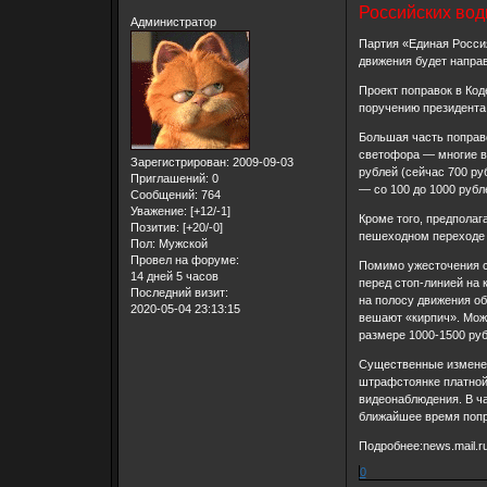
Российских во
Администратор
Партия «Единая Росси
движения будет направ
Проект поправок в Код
поручению президента
Большая часть поправо
светофора — многие в
Зарегистрирован
: 2009-09-03
рублей (сейчас 700 ру
Приглашений:
0
— со 100 до 1000 рубл
Сообщений:
764
Уважение:
[+12/-1]
Кроме того, предполаг
Позитив:
[+20/-0]
пешеходном переходе и
Пол:
Мужской
Провел на форуме:
Помимо ужесточения с
14 дней 5 часов
перед стоп-линией на 
Последний визит:
на полосу движения об
2020-05-04 23:13:15
вешают «кирпич». Може
размере 1000-1500 руб
Существенные изменен
штрафстоянке платной.
видеонаблюдения. В ча
ближайшее время попр
Подробнее:news.mail.r
0