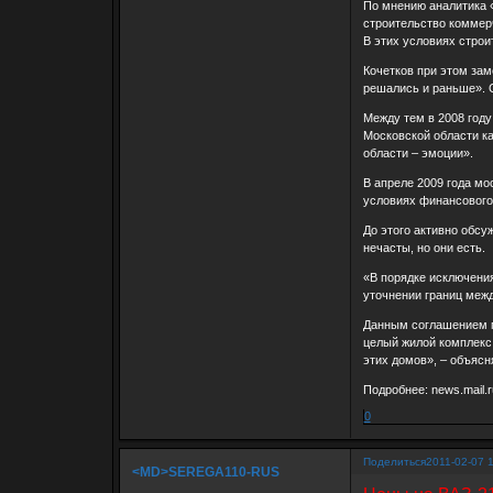
По мнению аналитика 
строительство коммерч
В этих условиях строи
Кочетков при этом зам
решались и раньше». 
Между тем в 2008 году
Московской области ка
области – эмоции».
В апреле 2009 года мо
условиях финансового
До этого активно обсу
нечасты, но они есть.
«В порядке исключения
уточнении границ межд
Данным соглашением по
целый жилой комплекс 
этих домов», – объясн
Подробнее: news.mail.r
0
Поделиться
2011-02-07 
<MD>SEREGA110-RUS