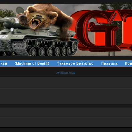
ники
(Machine of Death)
Танковое Братство
Правила
Пои
Активные темы