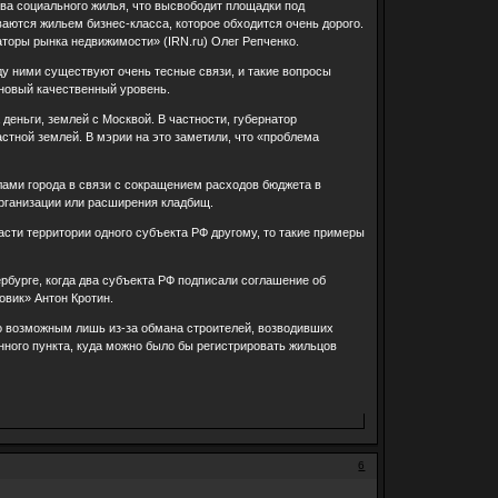
ва социального жилья, что высвободит площадки под
аются жильем бизнес-класса, которое обходится очень дорого.
аторы рынка недвижимости» (IRN.ru) Олег Репченко.
ду ними существуют очень тесные связи, и такие вопросы
новый качественный уровень.
деньги, землей с Москвой. В частности, губернатор
стной землей. В мэрии на это заметили, что «проблема
лами города в связи с сокращением расходов бюджета в
рганизации или расширения кладбищ.
асти территории одного субъекта РФ другому, то такие примеры
рбурге, когда два субъекта РФ подписали соглашение об
овик» Антон Кротин.
ло возможным лишь из-за обмана строителей, возводивших
ного пункта, куда можно было бы регистрировать жильцов
6