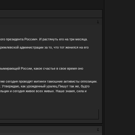
1
го президента России». И растянуть его на три месяца.
емлевской администрации за то, что тот женился на его
вымирающей России, какое счастье в свое время оно
 уже сегодня проводят митинги тамошние активисты оппозиции.
. Утверждаю, как урожденный уралец.Пишут так же, будто
льцин и сегодня живее всех живых. Наше знамя, сила и
2