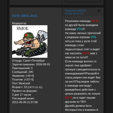
22
Поделиться
2010-
03-08 18:03:25
5GTA-SMOL-RUS
Решением команды
5GTA
Модератор
из друзей была выведена
команда
VTG
!!!
Ни каких личных претензий
к рядовым игрокам
VTG
нету,но пока у руля этой
команды стоят
люди,которые спят и видят
как насолить
5GTA
нам с
ними не по пути!!!
Откуда:
Санкт-Петербург
Если команда молчит,то
Зарегистрирован
: 2009-09-03
значит она одобряет
Приглашений:
0
грязную самодеятельность
Сообщений:
295
командования!!!Раскройте
Уважение:
[+8/-0]
глаза,уверен они водят Вас
Позитив:
[+37/-0]
за нос!!!Под видом заботы
Пол:
Мужской
о команде они ведут
Возраст:
53
[1972-11-11]
враждебные действия с
Провел на форуме:
целью развалить не только
3 дня 17 часов
5GTA
,но и гадят нашим
Последний визит:
друзьям из ТБ!!!
2012-05-09 21:57:08
Дружба должна быть
бескорыстна и взаимно.А