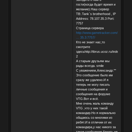
гости(когда будет время и
желание).Наш сервер
TB:.Tank`s brotherhood , IP
Address: 78.107.35.3 Port:
7757
Страница сервера
http://www.gametracker.com/server_inf
… 35.3:7757/
Кто не знает нас,то
смотрите
здесьhttp://tbrus.ucoz.ru/index/0-
2
А старым друзьям мы
рады всегда. smile
С уважением,Александр.""
Это сообщение было им
сразу же удалено.И я
теперь не могу писать
личные сообщения и
сообщения на форуме
VTG.Вот и всё.
Мне очень жаль команду
VTG ,что у них такой
командир.Но я нормально
общаюсь со многими из
ребят.И в отличии от их
командира,у нас никого за
такое сообщение банить не