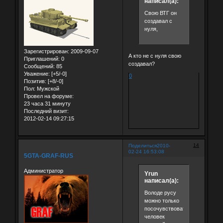
написал(а):
Свою ВТГ он
создавал с
нуля,
Зарегистрирован
: 2009-09-07
А кто не с нуля свою
Приглашений:
0
создавал?
Сообщений:
85
Уважение:
[+5/-0]
0
Позитив:
[+8/-0]
Пол:
Мужской
Провел на форуме:
23 часа 31 минуту
Последний визит:
2012-02-14 09:27:15
14
Поделиться
2010-
02-24 16:53:08
5GTA-GRAF-RUS
Администратор
Yrun
написал(а):
Володе русу
можно только
посочувствовать.Он
человек