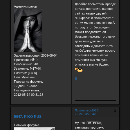
Давайте посмотрим правде
Администратор
в глаза,поставить на всех
сайтах наших друзей
"снифера" и "мониторить"
сетку мы не в состоянии.А
потому этот беспридел
может продолжаться
бесконечно,мало того если
даже нам удасться
отследить и доказать"что
-либо",этот человек просто
поменяет явки,и легко
Зарегистрирован
: 2009-09-04
поменяет ник.Но руки
Приглашений:
0
Сообщений:
518
опускать мы не будем.
Уважение:
[+17/-0]
Позитив:
[+4/-0]
Пол:
Мужской
0
Провел на форуме:
12 дней 7 часов
Последний визит:
2012-05-14 00:31:18
5
Поделиться
2010-
02-22 23:28:32
5GTA-RIKO-RUS
Ну что, ПЯТЁРКА,
Новичок форума
занимаем круговую