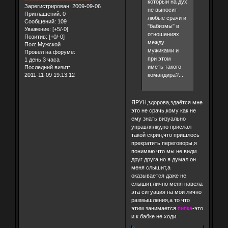
который на дух
Зарегистрирован
: 2009-09-06
не выносит
Приглашений:
0
любые срачи и
Сообщений:
109
"бабизмы" в
Уважение:
[+5/-0]
отношениях
Позитив:
[+0/-0]
между
Пол:
Мужской
мужиками и
Провел на форуме:
при этом
1 день 3 часа
иметь такого
Последний визит:
2011-11-09 19:13:12
командира?...
ЯРУН,здорова,здаётся мне
это не срачь,кому как не
ему знать визуально
управлялку,но прислал
такой скрин,что пришлось
прекратить переговоры,я
понимаю что мы не видм
друг друга,но я думал он
меня слышит,а
оказывается даже не
слышит,лично меня навела
эта ситуация на мои лично
размышления,а то что
этим занимается
пипка
-это
и к бабке не ходи.