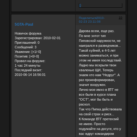
0
10
Поделиться
2010-
02-23 23:11:08
5GTA-Paul
Дарова всем, еще раз.
Новичок форума
По мне энтот тип
Зарегистрирован
: 2010-02-01
Пиповской наружности, не
Приглашений:
0
наигрался в разведчиков...
Сообщений:
3
Такой хуйней, в 4-5 лет
Уважение:
[+1/-0]
можно заниматься, и при
Позитив:
[+0/-0]
этом не имея последствий.
Провел на форуме:
Ладно мы вскрыли твои
1 час 24 минуты
хваленые ЩИ, Теперь
Последний визит:
2010-06-14 16:56:01
знаем кто нам "Недруг". А
раз проинформирован,
значит вооружен.
Лично мое имхо в ВТГ не
все были в курсе плана
"ОСТ", мог бы быть и
раскол.
Так что Пипка действовала
на свой страх и риск...
К Команде ВТГ претензий
не имею. Просто
подумайте на досуге, кто у
вас вдруг командиром