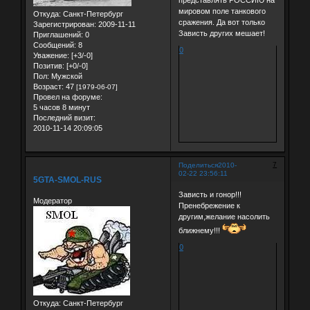
мировом поле танкового
Откуда:
Санкт-Петербург
сражения. Да вот только
Зарегистрирован
: 2009-11-11
Зависть других мешает!
Приглашений:
0
Сообщений:
8
0
Уважение:
[+3/-0]
Позитив:
[+0/-0]
Пол:
Мужской
Возраст:
47
[1979-06-07]
Провел на форуме:
5 часов 8 минут
Последний визит:
2010-11-14 20:09:05
7
Поделиться
2010-
02-22 23:56:11
5GTA-SMOL-RUS
Зависть и гонор!!!
Модератор
Пренебрежение к
другим,желание насолить
ближнему!!!
0
Откуда:
Санкт-Петербург