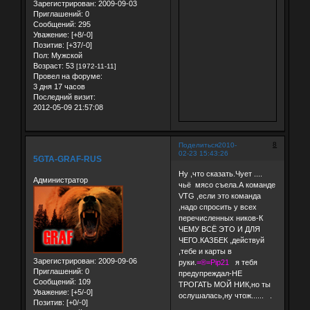
Зарегистрирован
: 2009-09-03
Приглашений:
0
Сообщений:
295
Уважение:
[+8/-0]
Позитив:
[+37/-0]
Пол:
Мужской
Возраст:
53
[1972-11-11]
Провел на форуме:
3 дня 17 часов
Последний визит:
2012-05-09 21:57:08
8
Поделиться
2010-
02-23 15:43:26
5GTA-GRAF-RUS
Ну ,что сказать.Чует ....
Администратор
чьё мясо съела.А команде
VTG ,если это команда
,надо спросить у всех
перечисленных ников-К
ЧЕМУ ВСЁ ЭТО И ДЛЯ
ЧЕГО.КАЗБЕК ,действуй
,тебе и карты в
Зарегистрирован
: 2009-09-06
руки.
=®=Pip21
я тебя
Приглашений:
0
предупреждал-НЕ
Сообщений:
109
ТРОГАТЬ МОЙ НИК,но ты
Уважение:
[+5/-0]
ослушалась,ну чтож...... .
Позитив:
[+0/-0]