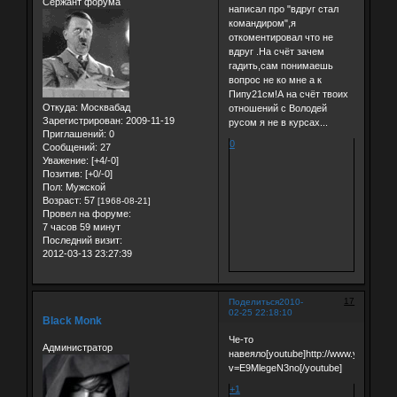
Сержант форума
написал про "вдруг стал
командиром",я
откоментировал что не
вдруг .На счёт зачем
гадить,сам понимаешь
вопрос не ко мне а к
Пипу21см!А на счёт твоих
Откуда:
Москвабад
отношений с Володей
Зарегистрирован
: 2009-11-19
русом я не в курсах...
Приглашений:
0
0
Сообщений:
27
Уважение:
[+4/-0]
Позитив:
[+0/-0]
Пол:
Мужской
Возраст:
57
[1968-08-21]
Провел на форуме:
7 часов 59 минут
Последний визит:
2012-03-13 23:27:39
17
Поделиться
2010-
02-25 22:18:10
Black Monk
Че-то
Администратор
навеяло[youtube]http://www.youtube.
v=E9MlegeN3no[/youtube]
+1