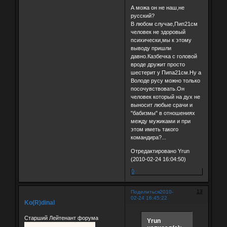
А можа он не наш,не
русский?
В любом случае,Пип21см
человек не здоровый
психически,мы к этому
выводу пришли
давно.Казбечка с головой
вроде дружит просто
шестерит у Пипа21см.Ну а
Володе русу можно только
посочувствовать.Он
человек который на дух не
выносит любые срачи и
"бабизмы" в отношениях
между мужиками и при
этом иметь такого
командира?...
Отредактировано Yrun
(2010-02-24 16:04:50)
0
13
Поделиться
2010-
02-24 16:45:22
Ko(R)dinal
Старший Лейтенант форума
Yrun