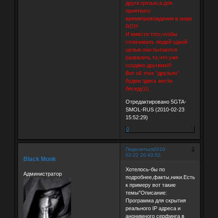
друга грязью,а для
приятного
времяпровождения в мире
RO!!!
И вместо того,чтобы
сплачивать людей одной
целью они пытаются
развалить то,что уже
создано другими!!!
Вот об этих "друзьях"
будем здесь вести
беседу)))
Отредактировано 5GTA-
SMOL-RUS (2010-02-23
15:52:29)
0
2
Поделиться
2010-
02-22 20:43:52
Black Monk
Хотелось-бы по
Администратор
подробнее,факты,ники.Есть
к примеру вот такие
темы"Описание:
Программа для скрытия
реального IP адреса и
анонимного серфинга в