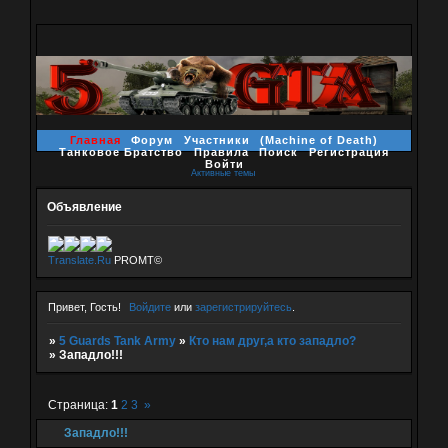
Главная
Форум
Участники
(Machine of Death)
Танковое Братство
Правила
Поиск
Регистрация
Войти
Активные темы
Объявление
Translate.Ru
PROMT©
Привет, Гость!
Войдите
или
зарегистрируйтесь
.
»
5 Guards Tank Army
»
Кто нам друг,а кто западло?
»
Западло!!!
Страница:
1
2
3
»
Западло!!!