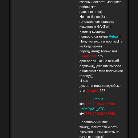
главный секрет!!!Извините
ребята,что
раскрыл его)))
Но что бы не быть
голословным приведу
некоторые ФАКТЫ!!!
К нам в команду
попросился некий
Rebus
!!!
Получил инфу и пропал.Ну
не беда,может
передумал)))Только вот
ID-адресок
его
срисовали.Так на всякий
случай)))Даже ник выбрал
с намёком : мол поломайте
голову)))
И как
думаете,товарищи,чей же
это
ID-адрес
???
Rebus
id=
76561198003903768
=®=Pip21_VTG
id=
76561198003903768
Забавно???И мне
тоже)))Может это и есть
любитель ники менять на
разных чатах)))