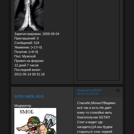
Зарегистрирован
: 2009-09-04
Приглашений:
0
Сообщений:
518
Уважение:
[+17/-0]
Позитив:
[+4/-0]
Пол:
Мужской
Провел на форуме:
12 дней 7 часов
Последний визит:
2012-05-14 00:31:18
18
Поделиться
2010-
02-26 00:55:28
5GTA-SMOL-RUS
Спасибо,Монах!!!Видимо
Модератор
всё так и есть.Не даёт
кому-то спокойно жить
благополучие 5GTA!!!
Спит и видит где
нагадить)))А мы будем
стараться этих червей