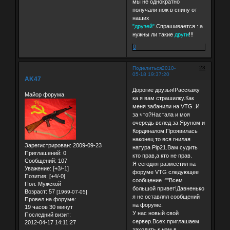
мы не однократно
получали нож в спину от
наших
"друзей"
.Спрашивается : а
нужны ли такие
други
!!!
0
23
Поделиться
2010-
05-18 19:37:20
AK47
Дорогие друзья!Расскажу
Майор форума
ка я вам страшилку.Как
меня забанили на VTG .И
за что?Настала и моя
очередь вслед за Яруном и
Кординалом.Проявилась
наконец то вся гнилая
Зарегистрирован
: 2009-09-23
натура Pip21.Вам судить
Приглашений:
0
кто прав,а кто не прав.
Сообщений:
107
Я сегодня разместил на
Уважение:
[+3/-1]
форуме VTG следующее
Позитив:
[+4/-0]
сообщение :""Всем
Пол:
Мужской
большой привет!Давненько
Возраст:
57
[1969-07-05]
я не оставлял сообщений
Провел на форуме:
на форуме.
19 часов 30 минут
У нас новый свой
Последний визит:
сервер.Всех приглашаем
2012-04-17 14:11:27
заходить к нам в