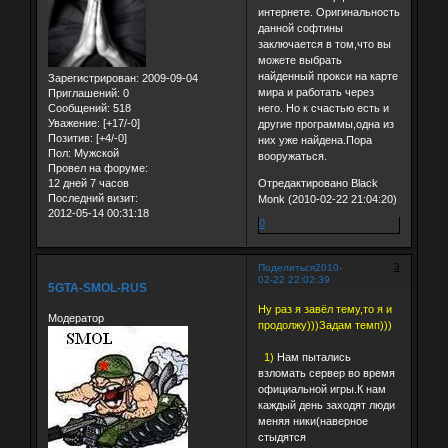
интернете. Оригинальность
данной софтины
заключается в том,что вы
можете выбрать
найденный прокси на карте
Зарегистрирован
: 2009-09-04
мира и работать через
Приглашений:
0
Сообщений:
518
него. Но к счастью есть и
Уважение:
[+17/-0]
другие программы,одна из
Позитив:
[+4/-0]
них уже найдена.Пора
Пол:
Мужской
вооружаться.
Провел на форуме:
12 дней 7 часов
Отредактировано Black
Последний визит:
Monk (2010-02-22 21:04:20)
2012-05-14 00:31:18
0
3
Поделиться
2010-
02-22 22:02:39
5GTA-SMOL-RUS
Ну раз я завёл тему,то я и
Модератор
продолжу)))Задам темп)))
1)
Нам пытались
взломать сервер во время
официальной игры.К нам
каждый день заходят люди
меняя ники(наверное
стыдятся