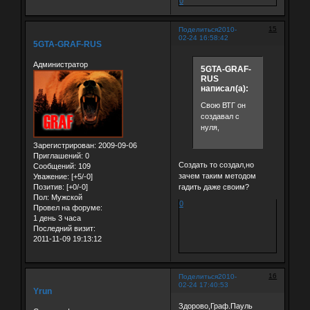
0
15
Поделиться
2010-
02-24 16:58:42
5GTA-GRAF-RUS
Администратор
5GTA-GRAF-
RUS
написал(а):
Свою ВТГ он
создавал с
нуля,
Зарегистрирован
: 2009-09-06
Приглашений:
0
Cоздать то создал,но
Сообщений:
109
зачем таким методом
Уважение:
[+5/-0]
гадить даже своим?
Позитив:
[+0/-0]
Пол:
Мужской
0
Провел на форуме:
1 день 3 часа
Последний визит:
2011-11-09 19:13:12
16
Поделиться
2010-
02-24 17:40:53
Yrun
Здорово,Граф.Пауль