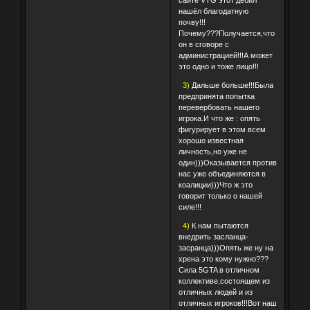
сайте VTG этот дебил
нашёл благодатную
почву!!!
Почему???Получается,что
он в сговоре с
администрацией!!!А может
это одно и тоже лицо!!!
3)
Дальше больше!!!Была
предпринята попытка
перевербовать нашего
игрока.И что же : опять
фигурирует в этом всем
хорошо известная
личность,но уже не
один)))Оказывается против
нас уже объединяются в
коалиции)))Что ж это
говорит только о нашей
силе!!!
4)
К нам пытаются
внедрить засланца-
засранца)))Опять же ну на
хрена это кому нужно???
Сила 5GTA в отличном
коллективе,состоящем из
отличных людей и из
отличных игроков!!!Вот наш