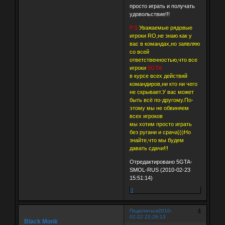
просто играть и получать
удовольствие!!!
P.S
Уважаемые рядовые
игроки RO,не знаю как у
вас в командах,но заявляю
со всей
ответственностью,что все
игроки
5GTA
в курсе всех действий
командиров,ни кто ни чего
не скрывает.У вас может
быть всё по-другому.По-
этому мы не обвиняем
всех игроков
мы хотим просто играть
без ругани и срача)))Но
знайте,что мы будем
давать сдачи!!!
Отредактировано 5GTA-
SMOL-RUS (2010-02-23
15:51:14)
0
4
Поделиться
2010-
02-22 22:26:13
Black Monk