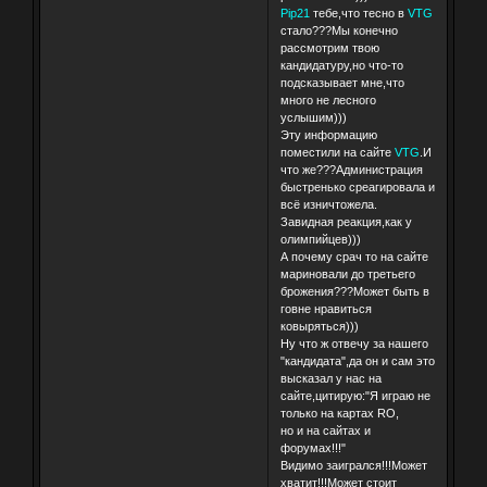
Pip21
тебе,что тесно в
VTG
стало???Мы конечно
рассмотрим твою
кандидатуру,но что-то
подсказывает мне,что
много не лесного
услышим)))
Эту информацию
поместили на сайте
VTG
.И
что же???Администрация
быстренько среагировала и
всё изничтожела.
Завидная реакция,как у
олимпийцев)))
А почему срач то на сайте
мариновали до третьего
брожения???Может быть в
говне нравиться
ковыряться)))
Ну что ж отвечу за нашего
"кандидата",да он и сам это
высказал у нас на
сайте,цитирую:"Я играю не
только на картах RO,
но и на сайтах и
форумах!!!"
Видимо заигрался!!!Может
хватит!!!Может стоит