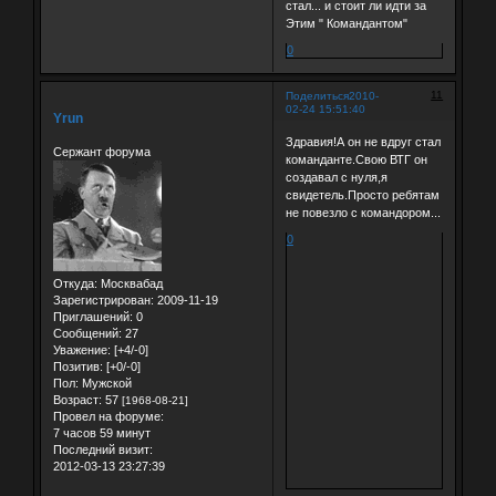
стал... и стоит ли идти за
Этим " Командантом"
0
11
Поделиться
2010-
02-24 15:51:40
Yrun
Здравия!А он не вдруг стал
Сержант форума
команданте.Свою ВТГ он
создавал с нуля,я
свидетель.Просто ребятам
не повезло с командором...
0
Откуда:
Москвабад
Зарегистрирован
: 2009-11-19
Приглашений:
0
Сообщений:
27
Уважение:
[+4/-0]
Позитив:
[+0/-0]
Пол:
Мужской
Возраст:
57
[1968-08-21]
Провел на форуме:
7 часов 59 минут
Последний визит:
2012-03-13 23:27:39