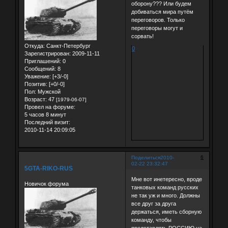
оборону??? Или будем
добиваться мира путём
переговоров. Только
переговоры могут и
сорвать!
Откуда:
Санкт-Петербург
0
Зарегистрирован
: 2009-11-11
Приглашений:
0
Сообщений:
8
Уважение:
[+3/-0]
Позитив:
[+0/-0]
Пол:
Мужской
Возраст:
47
[1979-06-07]
Провел на форуме:
5 часов 8 минут
Последний визит:
2010-11-14 20:09:05
6
Поделиться
2010-
02-22 23:32:47
5GTA-RIKO-RUS
Мне вот инетересно, вроде
Новичок форума
танковых команд русских
не так уж и много. Должны
все друг за друга
держаться, иметь сборную
команду, чтобы
представлять РОССИЮ на