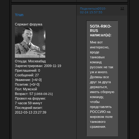
12
Поделиться
2010-
02-24 15:57:55
Yrun
Сержант форума
5GTA-RIKO-
RUS
написал(а):
Мне вот
инетересно,
вроде
танковых
Откуда:
Москвабад
команд
Зарегистрирован
: 2009-11-19
русских не так
Приглашений:
0
уж и много.
Сообщений:
27
Должны все
Уважение:
[+4/-0]
друг за друга
Позитив:
[+0/-0]
держаться,
Пол:
Мужской
иметь сборную
Возраст:
57
[1968-08-21]
команду,
Провел на форуме:
чтобы
7 часов 59 минут
представлять
Последний визит:
РОССИЮ на
2012-03-13 23:27:39
мировом поле
танкового
сражения.