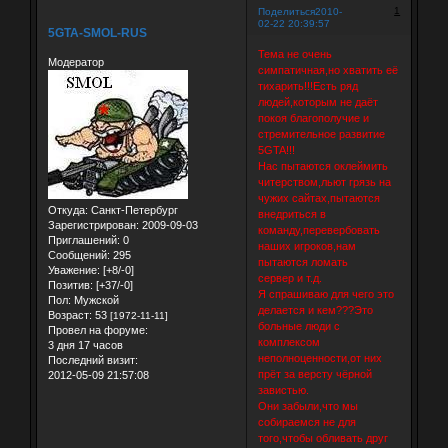
1
Поделиться
2010-
02-22 20:39:57
5GTA-SMOL-RUS
Тема не очень
Модератор
симпатичная,но хватить её
тихарить!!!Есть ряд
людей,которым не даёт
покоя благополучие и
стремительное развитие
5GTA!!!
Нас пытаются оклеймить
читерством,льют грязь на
чужих сайтах,пытаются
Откуда:
Санкт-Петербург
внедриться в
Зарегистрирован
: 2009-09-03
команду,перевербовать
Приглашений:
0
наших игроков,нам
Сообщений:
295
пытаются ломать
Уважение:
[+8/-0]
сервер и т.д.
Позитив:
[+37/-0]
Я спрашиваю для чего это
Пол:
Мужской
делается и кем???Это
Возраст:
53
[1972-11-11]
больные люди с
Провел на форуме:
комплексом
3 дня 17 часов
неполноценности,от них
Последний визит:
прёт за версту чёрной
2012-05-09 21:57:08
завистью.
Они забыли,что мы
собираемся не для
того,чтобы обливать друг