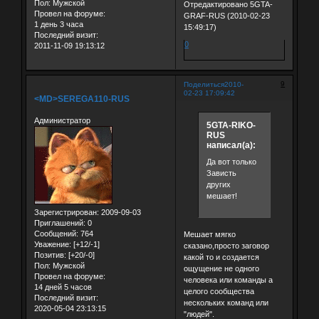
Пол:
Мужской
Отредактировано 5GTA-
Провел на форуме:
GRAF-RUS (2010-02-23
1 день 3 часа
15:49:17)
Последний визит:
0
2011-11-09 19:13:12
9
Поделиться
2010-
02-23 17:09:42
<MD>SEREGA110-RUS
Администратор
5GTA-RIKO-
RUS
написал(а):
Да вот только
Зависть
других
мешает!
Зарегистрирован
: 2009-09-03
Приглашений:
0
Сообщений:
764
Мешает мягко
Уважение:
[+12/-1]
сказано,просто заговор
Позитив:
[+20/-0]
какой то и создается
Пол:
Мужской
ощущение не одного
Провел на форуме:
человека или команды а
14 дней 5 часов
целого сообщества
Последний визит:
нескольких команд или
2020-05-04 23:13:15
"людей".