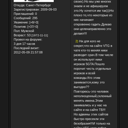
своих).Но мы уже многих
Откуда:
Санкт-Петербург
знаем и не афишируем
Зарегистрирован
: 2009-09-03
это.Ну хочется им так)))Но
Приглашений:
0
плохо то,что некоторые из
Сообщений:
295
них начинают
Уважение:
[+8/-0]
откровенно гадить.Думаю
Позитив:
[+37/-0]
они целенаправленно это
Пол:
Мужской
делают!!!
Возраст:
53
[1972-11-11]
Провел на форуме:
2)
Ни для кого не
3 дня 17 часов
секрет,что на сайте VTG в
Последний визит:
чате кто-то меняя ники
2012-05-09 21:57:08
разводит срач.В том числе
он использует ники
игроков 5GTA.Пошло
порочит честь отдельных
игроков и всей
команды.Кто этим
занимается,кому это
выгодно??
Повторюсь-это человек
неполноценный,склонный
менять имена.Этим
занимались и у нас на
сайте и на сайте ТБ!!!
Но админы этих сайтов
быстро пресекли эти
безобразия!!!И только на