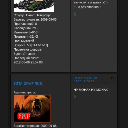
вычислять и травить)))
Ещё раз спасибо!!!
0
Откуда:
Санкт-Петербург
Зарегистрирован
: 2009-09-03
Приглашений:
0
Сообщений:
295
Уважение:
[+8/-0]
Позитив:
[+37/-0]
Пол:
Мужской
Возраст:
53
[1972-11-11]
Провел на форуме:
3 дня 17 часов
Последний визит:
2012-05-09 21:57:08
19
Поделиться
2010-
02-26 18:56:27
5GTA-GRAF-RUS
НУ МОНАХ,НУ МОНАХ!
Администратор
0
Зарегистрирован
: 2009-09-06