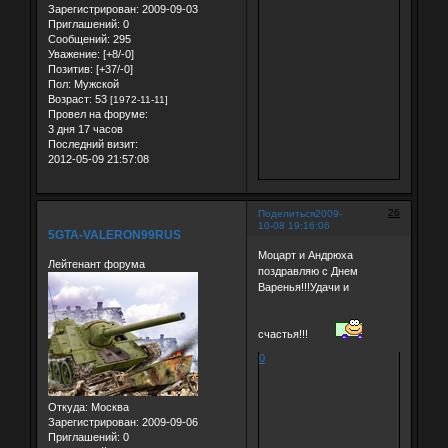
Зарегистрирован
: 2009-09-03
Приглашений:
0
Сообщений:
295
Уважение:
[+8/-0]
Позитив:
[+37/-0]
Пол:
Мужской
Возраст:
53
[1972-11-11]
Провел на форуме:
3 дня 17 часов
Последний визит:
2012-05-09 21:57:08
26
Поделиться
2009-
10-08 19:16:06
5GTA-VALERON99RUS
Моцарт и Андрюха
Лейтенант форума
поздравляю с Днем
Варенья!!!Удачи и
счастья!!!
0
Откуда:
Москва
Зарегистрирован
: 2009-09-06
Приглашений:
0