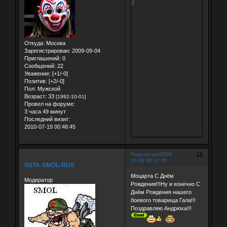
0
Откуда:
Москва
Зарегистрирован
: 2009-09-04
Приглашений:
0
Сообщений:
22
Уважение:
[+1/-0]
Позитив:
[+2/-0]
Пол:
Мужской
Возраст:
33
[1992-10-01]
Провел на форуме:
3 часа 49 минут
Последний визит:
2010-07-19 00:48:45
18
Поделиться
2009-
10-08 00:17:35
5GTA-SMOL-RUS
Моцарта С Днём
Модератор
Рождения!!!Ну и конечно С
Днём Рождения нашего
боевого товарища Гала!!!
Поздравляю Андрюха!!!