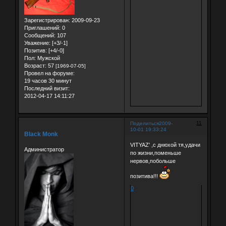
Зарегистрирован
: 2009-09-23
Приглашений:
0
Сообщений:
107
Уважение:
[+3/-1]
Позитив:
[+4/-0]
Пол:
Мужской
Возраст:
57
[1969-07-05]
Провел на форуме:
19 часов 30 минут
Последний визит:
2012-04-17 14:11:27
11
Поделиться
2009-
10-01 19:33:24
Black Monk
VITYAZ' ,с днюхой тя,удачи
Администратор
по жизни,поменьше
нервов,побольше
позитива!!!
0