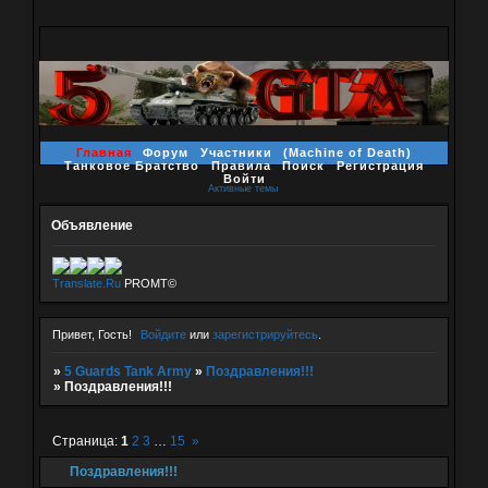
Главная
Форум
Участники
(Machine of Death)
Танковое Братство
Правила
Поиск
Регистрация
Войти
Активные темы
Объявление
Translate.Ru
PROMT©
Привет, Гость!
Войдите
или
зарегистрируйтесь
.
»
5 Guards Tank Army
»
Поздравления!!!
»
Поздравления!!!
Страница:
1
2
3
…
15
»
Поздравления!!!