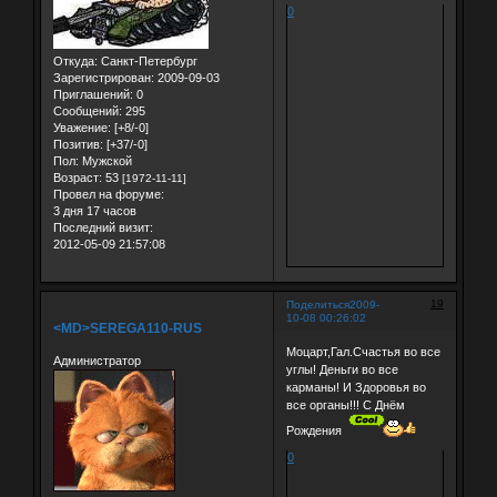
0
Откуда:
Санкт-Петербург
Зарегистрирован
: 2009-09-03
Приглашений:
0
Сообщений:
295
Уважение:
[+8/-0]
Позитив:
[+37/-0]
Пол:
Мужской
Возраст:
53
[1972-11-11]
Провел на форуме:
3 дня 17 часов
Последний визит:
2012-05-09 21:57:08
19
Поделиться
2009-
10-08 00:26:02
<MD>SEREGA110-RUS
Моцарт,Гал.Счастья во все
Администратор
углы! Деньги во все
карманы! И Здоровья во
все органы!!! С Днём
Рождения
0