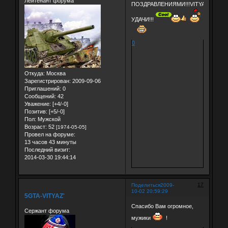
Лейтенант форума
ПОЗДРАВЛЕНИЯМИ!!!VITYAZ'-
УДАЧИ!!!
0
Откуда:
Москва
Зарегистрирован
: 2009-09-06
Приглашений:
0
Сообщений:
42
Уважение:
[+4/-0]
Позитив:
[+5/-0]
Пол:
Мужской
Возраст:
52
[1974-05-05]
Провел на форуме:
13 часов 43 минуты
Последний визит:
2014-03-30 19:44:14
17
Поделиться
2009-
10-02 20:59:29
5GTA-VITYAZ'
Спасибо Вам огромное,
Сержант форума
мужики
!