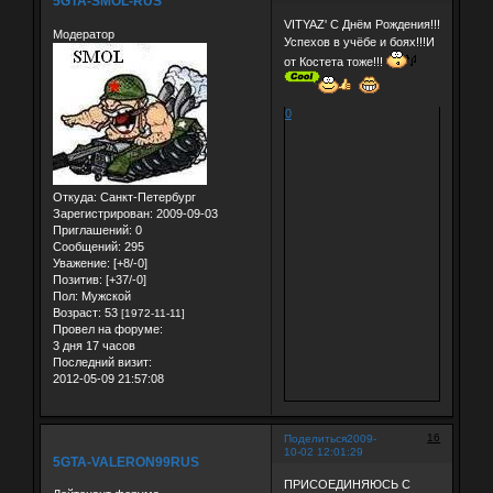
5GTA-SMOL-RUS
VITYAZ' C Днём Рождения!!!
Модератор
Успехов в учёбе и боях!!!И
от Костета тоже!!!
0
Откуда:
Санкт-Петербург
Зарегистрирован
: 2009-09-03
Приглашений:
0
Сообщений:
295
Уважение:
[+8/-0]
Позитив:
[+37/-0]
Пол:
Мужской
Возраст:
53
[1972-11-11]
Провел на форуме:
3 дня 17 часов
Последний визит:
2012-05-09 21:57:08
16
Поделиться
2009-
10-02 12:01:29
5GTA-VALERON99RUS
ПРИСОЕДИНЯЮСЬ С