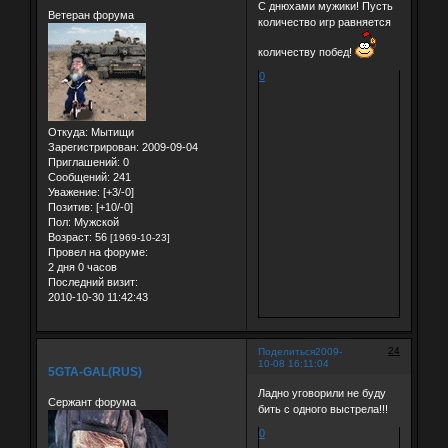
С днюхами мужики! Пусть
Ветеран форума
количество игр равняется
количеству побед!
0
Откуда:
Мытищи
Зарегистрирован
: 2009-09-04
Приглашений:
0
Сообщений:
241
Уважение:
[+3/-0]
Позитив:
[+10/-0]
Пол:
Мужской
Возраст:
56
[1969-10-23]
Провел на форуме:
2 дня 0 часов
Последний визит:
2010-10-30 11:42:43
24
Поделиться
2009-
10-08 16:11:04
5GTA-GAL(RUS)
Ладно уговорили не буду
Сержант форума
бить с одного выстрела!!!
0