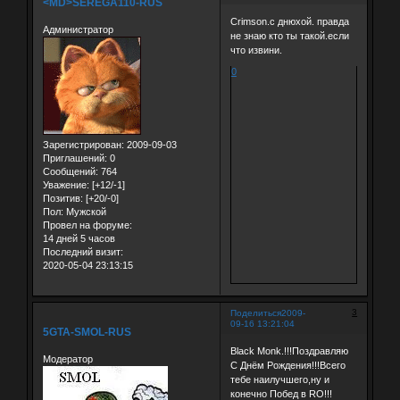
<MD>SEREGA110-RUS
Crimson.с днюхой. правда
Администратор
не знаю кто ты такой.если
что извини.
0
Зарегистрирован
: 2009-09-03
Приглашений:
0
Сообщений:
764
Уважение:
[+12/-1]
Позитив:
[+20/-0]
Пол:
Мужской
Провел на форуме:
14 дней 5 часов
Последний визит:
2020-05-04 23:13:15
3
Поделиться
2009-
09-16 13:21:04
5GTA-SMOL-RUS
Black Monk.!!!Поздравляю
Модератор
С Днём Рождения!!!Всего
тебе наилучшего,ну и
конечно Побед в RO!!!