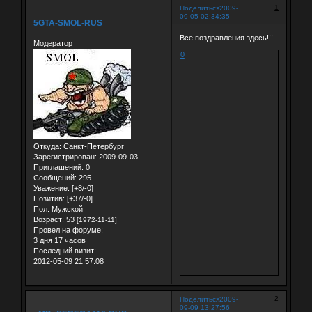
1
Поделиться
2009-
09-05 02:34:35
5GTA-SMOL-RUS
Все поздравления здесь!!!
Модератор
0
Откуда:
Санкт-Петербург
Зарегистрирован
: 2009-09-03
Приглашений:
0
Сообщений:
295
Уважение:
[+8/-0]
Позитив:
[+37/-0]
Пол:
Мужской
Возраст:
53
[1972-11-11]
Провел на форуме:
3 дня 17 часов
Последний визит:
2012-05-09 21:57:08
2
Поделиться
2009-
09-09 13:27:56