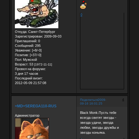
0
Откуда:
Санкт-Петербург
Зарегистрирован
: 2009-09-03
Приглашений:
0
Сообщений:
295
Уважение:
[+8/-0]
Позитив:
[+37/-0]
Пол:
Мужской
Возраст:
53
[1972-11-11]
Провел на форуме:
3 дня 17 часов
Последний визит:
2012-05-09 21:57:08
4
Поделиться
2009-
09-16 16:01:25
<MD>SEREGA110-RUS
Black Monk.Пусть тебе
Администратор
всегда светят звезды -
звезда удачи, звезда
любви, звезды дружбы и
звезды коньяка.