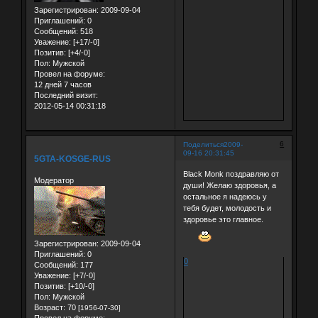
Зарегистрирован
: 2009-09-04
Приглашений:
0
Сообщений:
518
Уважение:
[+17/-0]
Позитив:
[+4/-0]
Пол:
Мужской
Провел на форуме:
12 дней 7 часов
Последний визит:
2012-05-14 00:31:18
6
Поделиться
2009-
09-16 20:31:45
5GTA-KOSGE-RUS
Black Monk поздравляю от
Модератор
души! Желаю здоровья, а
остальное я надеюсь у
тебя будет, молодость и
здоровье это главное.
Зарегистрирован
: 2009-09-04
Приглашений:
0
0
Сообщений:
177
Уважение:
[+7/-0]
Позитив:
[+10/-0]
Пол:
Мужской
Возраст:
70
[1956-07-30]
Провел на форуме: