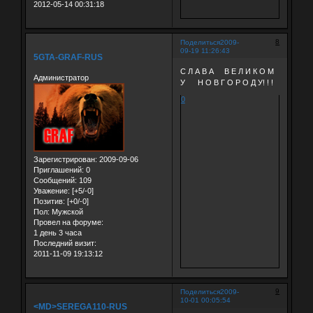
2012-05-14 00:31:18
8
Поделиться
2009-
09-19 11:26:43
5GTA-GRAF-RUS
С Л А В А В Е Л И К О М
Администратор
У Н О В Г О Р О Д У! ! !
0
Зарегистрирован
: 2009-09-06
Приглашений:
0
Сообщений:
109
Уважение:
[+5/-0]
Позитив:
[+0/-0]
Пол:
Мужской
Провел на форуме:
1 день 3 часа
Последний визит:
2011-11-09 19:13:12
9
Поделиться
2009-
10-01 00:05:54
<MD>SEREGA110-RUS