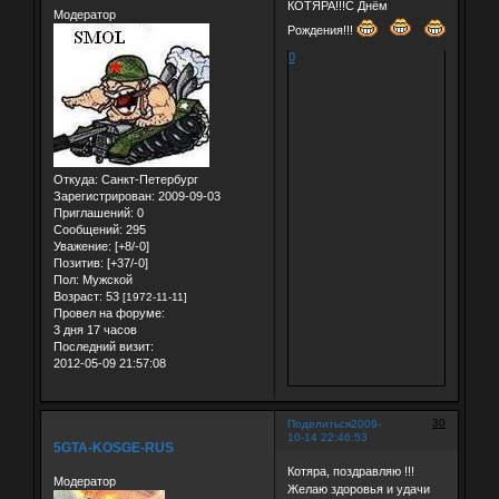
КОТЯРА!!!С Днём
Модератор
Рождения!!!
0
Откуда:
Санкт-Петербург
Зарегистрирован
: 2009-09-03
Приглашений:
0
Сообщений:
295
Уважение:
[+8/-0]
Позитив:
[+37/-0]
Пол:
Мужской
Возраст:
53
[1972-11-11]
Провел на форуме:
3 дня 17 часов
Последний визит:
2012-05-09 21:57:08
30
Поделиться
2009-
10-14 22:46:53
5GTA-KOSGE-RUS
Котяра, поздравляю !!!
Модератор
Желаю здоровья и удачи