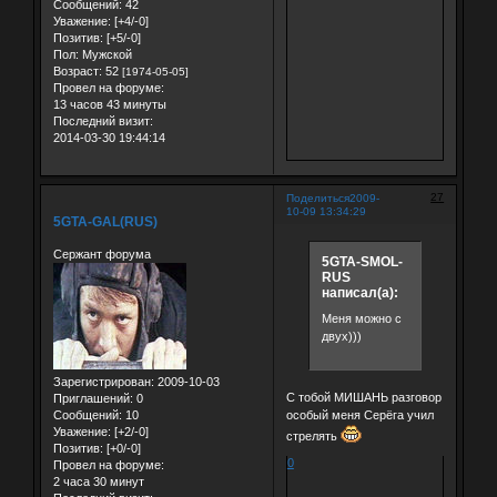
Сообщений:
42
Уважение:
[+4/-0]
Позитив:
[+5/-0]
Пол:
Мужской
Возраст:
52
[1974-05-05]
Провел на форуме:
13 часов 43 минуты
Последний визит:
2014-03-30 19:44:14
27
Поделиться
2009-
10-09 13:34:29
5GTA-GAL(RUS)
Сержант форума
5GTA-SMOL-
RUS
написал(а):
Меня можно с
двух)))
Зарегистрирован
: 2009-10-03
С тобой МИШАНЬ разговор
Приглашений:
0
особый меня Серёга учил
Сообщений:
10
Уважение:
[+2/-0]
стрелять
Позитив:
[+0/-0]
0
Провел на форуме:
2 часа 30 минут