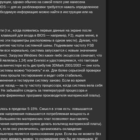
рукции, однако обычно на самой плате уже нанесена
IOS — для их разблокировки требуется нажать определенное
еобходимую информацию можно найти в инструкции или на
 (т.е., когда появились первые данные на экране после
й клавишей для входа в BIOS — например, F2), ищем меню, в
но эти параметры расположены в одном месте). Думаю, что
однятию частоты системной шины. Поднимаем частоту FSB
ли все нормально, система запускается с новым значением
нно). Загрузка Windows без каких-либо эксцессов означает, что
являлась 1.24) или Everest и удостоверяемся, что тактовая
на винчестере есть дистрибутив 3DMark 2001/2003 — они хоть
истемы можно "погонять" и их. Для более серьезной проверки
тема прошла тестирование и ведет себя стабильно,
менения и тестируем систему заново. Если во время
шаг назад — на ту частоту процессора, когда система вела себя
 Не забывайте следить за температурой процессора и
 или фирменных программ производителя материнской платы).
лось в пределах 5-15%. Смысл в этом есть: повышается
нием напряжения повышается потребляемая мощность и
. Большинство материнских плат позволяют выставлять
личения напряжения нужно делать вольтмод материнской платы).
, если оно увеличилось, организовать охлаждение
пьютера является прикосновение руки. Если вы не можете без
о руку держать можно, то охлаждение ему бы не помешало. И