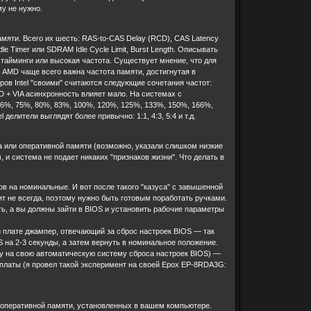
му не нужно.
яти. Всего их шесть: RAS-to-CAS Delay (RCD), CAS Latency
le Timer или SDRAM Idle Cycle Limit, Burst Length. Описывать
тайминги или высокая частота. Существует мнение, что для
в AMD чаще всего важна частота памяти, достигнутая в
ов Intel "своими" считаются следующие сочетания частот:
D + VIA асинхронность влияет мало. На системах с
6%, 75%, 80%, 83%, 100%, 120%, 125%, 133%, 150%, 166%,
делители выглядят более привычно: 1:1, 4:3, 5:4 и т.д.
ра или оперативной памяти (возможно, указали слишком низкие
 и система не подает никаких "признаков жизни". Что делать в
 на номинальные. И вот после такого "казуса" с завышенной
т не всегда, поэтому нужно быть готовым поработать ручками.
ь, а вы должны зайти в BIOS и установить рабочие параметры
й плате джампер, отвечающий за сброс настроек BIOS — так
на 2-3 секунды, а затем вернуть в номинальное положение.
у на свою автоматическую систему сброса настроек BIOS) —
 платы (я провел такой эксперимент на своей Epox EP-8RDA3G:
 оперативной памяти, установленных в вашем компьютере.