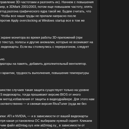
правление 3D-частотами и разгонять их). Начнем с повышения
мер, в 3DMark 2001/2003, потом еще повышаем частоту, опять
етод разгона графического ядра такой же. Будем считать, что
. Чтобы все наши труды не пропали напрасно после
тив Apply overclocking at Windows startup все в том же
экране монитора во время работы 3D-приложений (при
 текстур, полосы и другие аномалии, которые не возникают на
 видеокарты. Если вы столкнулись с переразгоном, следует
ьно.
диаторы на память, добавить дополнительный вентилятор.
ри гарантии, трудность выполнения, повышение температуры
инстве случаев такая защита существует только на уровне
OS видеокарты, тогда прошивают версию BIOS от иного
рим метод избавления от защиты в видеодрайвере. Для этого нам
соответственно — и свежая версия RivaTuner (куда же без
пки: ATI и NVIDIA, — и в зависимости от вашей видеокарты
смотря какая установлена ОС выбираем нужный скрипт. Кликаем
чим файл ati2mtag.sys или ati2mtag.sy_ в зависимости от