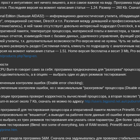
рост и интуитивен: нет ничего лишнего, а все самое важное на виду. Программа под
ется. Последняя версия на момент написания статьи — 1.24. Размер — 260 Kb. Скача
ional Edition (бывшая AIDA32) — информационно-диагностическая утилита, обладающ
", операционной системе, DirectX и т.п. Различия между домашней и профессиональн
тение/запись), в ней также отсутствует довольно интересный подраздел Overclock, в
еративной памяти, температуре процессора, материнской платы и винчестера, а также
нных отчетов, взаимодействия с базами данных, удаленного управления, функций уров
й утилиты, т.к. дополнительные возможности Pro-версии мне не нужны. Чуть не забыл
нужно развернуть раздел Системная плата, кликнуть по подразделу с аналогичным на
рсия на момент написания статьи — 1.51. Home-версия бесплатна и весит 3 Mb, Pro-ве
com/products.php?lang=en.
ности
U Burn-in говорит само за себя: программа предназначена для "разогрева" процессор
продолжительность, а в опциях — выбрать один из двух режимов тестирования:
ченным контролем ошибок (Enable error checking);
юченным контролем ошибок, но с максимальным "разогревом" процессора (Disable erro
опции программа проверит корректность вычислений процессора, а вторая позволит "р
n-in весит около 7 Kb, скачать ее можно по адресу
http://users.bigpond.net.au/cpuburn
программой для тестирования процессора и оперативной памяти является Prime95. Г
произвольно не "вешается", а выводит на рабочее поле данные об ошибке и времени 
о выбрать из трех режимов тестирования или указать свои параметры. Для более эф
жим тестирования (Blend: test some of everything, lots of RAM tested). Prime95 весит 1,
/prime.htm.
 свет увидела программа S&M. Сначала она задумывалась для проверки стабильности