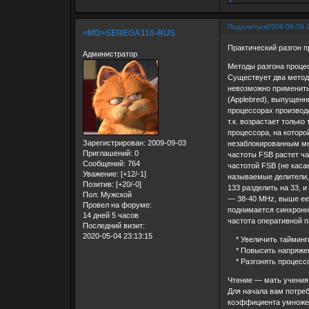
Поделиться
2009-09-09 
<MD>SEREGA110-RUS
Практический разгон 
Администратор
Методы разгона проце
Существует два метод
невозможно применить 
(Applebred), выпущенны
процессорах производс
т.к. возрастает тольк
процессора, на которо
Зарегистрирован
: 2009-09-03
незаблокированным мн
Приглашений:
0
частоты FSB растет ч
Сообщений:
764
частотой FSB (не каса
Уважение:
[+12/-1]
называемые делители, 
Позитив:
[+20/-0]
133 разделить на 33, 
Пол:
Мужской
— 38-40 MHz, выше ее 
Провел на форуме:
поднимается синхронно
14 дней 5 часов
частота оперативной п
Последний визит:
2020-05-04 23:13:15
* Увеличить тайминги 
* Повысить напряжен
* Разгонять процессо
Чтение — мать учения
Для начала вам потреб
коэффициента умножен