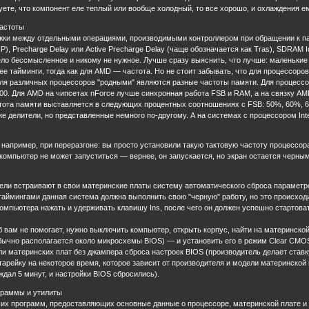
уете, что компонент еле теплый или вообще холодный, то все хорошо, и охлаждения е
частоты
жки между отдельными операциями, производимыми контроллером при обращении к пам
P), Precharge Delay или Active Precharge Delay (чаще обозначается как Tras), SDRAM Id
ло бессмысленное и никому не нужное. Лучше сразу выяснить, что лучше: маленькие 
нее тайминги, тогда как для AMD — частота. Но не стоит забывать, что для процессоро
я различных процессоров "родными" являются разные частоты памяти. Для процессор
:200. Для AMD на чипсетах nForce лучше синхронная работа FSB и RAM, а на связку AM
ота памяти выставляется в следующих процентных соотношениях с FSB: 50%, 60%, 6
е делители, но представленные немного по-другому. А на системах с процессором Intel 
— например, при переразгоне: вы просто установили такую тактовую частоту процессо
 компьютер не может запуститься — вернее, он запускается, но экран остается черным,
ли встраивают в свои материнские платы систему автоматического сброса параметров
таймингами данная система должна выполнить свою "черную" работу, но это происходи
пьютера нажать и удерживать клавишу Ins, после чего он должен успешно стартоват
вам не помогает, нужно выключить компьютер, открыть корпус, найти на материнско
чно располагается около микросхемы BIOS) — и установить его в режим Clear CMOS 
 материнских плат без джампера сброса настроек BIOS (производитель делает ставк
тарейку на некоторое время, которое зависит от производителя и модели материнской
ждал 5 минут, и настройки BIOS сбросились).
раммы и утилиты
их программ, предоставляющих основные данные о процессоре, материнской плате и