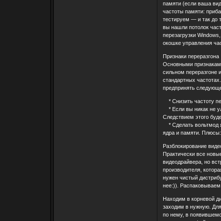
памяти (если ваша вид
частоты памяти: приба
тестируем — и так до т
вы нашли потолок част
перезагрузки Windows,
окошке управления ча
Признаки переразгона
Основными признаками
сильном переразгоне и
стандартных частотах.
предпринять следующе
* Снизить частоту пер
* Если вы никак не у
Следствием этого буде
* Сделать вольтмод яд
ядра и памяти. Плюсы
Разблокирование виде
Практически все новы
видеодрайвера, но вст
производителя, котора
нужен чистый дистрибу
нее:)). Распаковываем
Находим в корневой ди
заходим в нужную. Для
по нему, в появившемс