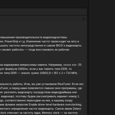
1
е повышение производительности видеоподсистемы
, PowerStrip и т.д. Изменение частот происходит на лету в
овышать частоты непосредственно в самом BIOS`е видеокарты
не сможет работать — тогда восстановить ее рабочие
ок маркировки микросхемы памяти. Например, xxxxx xxx -33
вует формула 1000/нс; если у вас память типа DDR, то
с типа DDR — значит, нужно 1000/2,8 = 357 x 2 = 714 MHz.
льность работы. Итак, вы уже установили RivaTuner. Если нет,
aTuner, и перед нами появляется главное окно программы, где
ия: разгонять видеокарту посредством видеодрайвера или
 видеокарт, поэтому будем рассматривать вариант номер 1.
ngs, соответственно переходим на нее, и нашему взору
 флажок напротив Enable driver-level hardware overclocking,
ректного определения частот видеокарты. Смело жмем Detect
lock отвечает за частоту ядра, Memory clock — за частоту