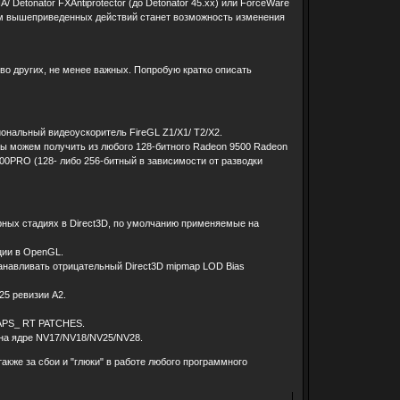
Detonator FXAntiprotector (до Detonator 45.xx) или ForceWare
огом вышеприведенных действий станет возможность изменения
тво других, не менее важных. Попробую кратко описать
ональный видеоускоритель FireGL Z1/X1/ T2/X2.
мы можем получить из любого 128-битного Radeon 9500 Radeon
00PRO (128- либо 256-битный в зависимости от разводки
ных стадиях в Direct3D, по умолчанию применяемые на
ции в OpenGL.
анавливать отрицательный Direct3D mipmap LOD Bias
5 ревизии A2.
APS_ RT PATCHES.
на ядре NV17/NV18/NV25/NV28.
акже за сбои и "глюки" в работе любого программного