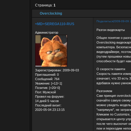
Страница:
1
Overclocking
Поделиться
2009-09-09 
<MD>SEREGA110-RUS
Разгон видеокарты
Администратор
Общее понятие о разг
Overclocking видеока
компьютера. Безопасне
видеодрайвере, поэтом
(путем прошивки новых
способности будет нам
О скорости памяти
Зарегистрирован
: 2009-09-03
Скорость памяти изме
Приглашений:
0
означает, что 33 есть
Сообщений:
764
вдобавок нужно умножи
Уважение:
[+12/-1]
Позитив:
[+20/-0]
Разгоняем
Пол:
Мужской
Сам принцип overclock
Провел на форуме:
скачайте самую свежу
14 дней 5 часов
можно увидеть модель 
Последний визит:
2020-05-04 23:13:15
"напрямую", не затраг
Кликаем по Customize,
открывается центр упр
после чего выскочит о
now и переходим непос