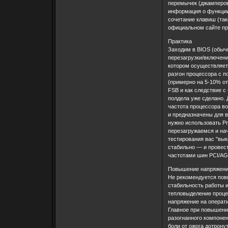
перемычек (джамперов)
информация о функции
сочетание клавиш (так
официальном сайте пр
Практика
Заходим в BIOS (обычн
перезагрузки/включени
котором осуществляет
разгон процессора с 
(примерно на 5-10% о
FSB и как следствие с
полдела уже сделано. 
частота процессора во
и предназначены для в
нужно использовать Pr
перезагружаемся и нач
тестирования вас "вык
стабильно — и провест
частотами шин PCI/AG
Повышение напряжен
Не рекомендуется пов
стабильность работы 
тепловыделение процес
напряжение на операти
Главное при повышении
разогнанного компонен
боли от ожога дотрону