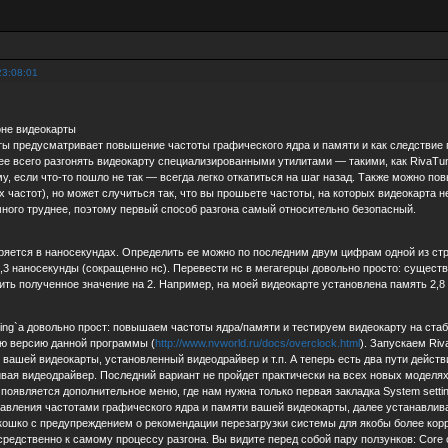
23:08:01
оне видеокарты
рты предусматривает повышение частоты графического ядра и памяти и как следстви
е всего разгонять видеокарту специализированными утилитами — такими, как RivaTuner
у, если что-то пошло не так — всегда легко откатиться на шаг назад. Также можно п
 частот), но может случиться так, что вы прошьете частоты, на которых видеокарта 
ного труднее, поэтому первый способ разгона самый относительно безопасный.
ряется в наносекундах. Определить ее можно по последним двум цифрам одной из стр
 3,3 наносекунды (сокращенно нс). Перевести нс в мегагерцы довольно просто: сущест
ть полученное значение на 2. Например, на моей видеокарте установлена память 2,8 н
ing`а довольно прост: повышаем частоты ядра/памяти и тестируем видеокарту на стаби
ю версию данной программы (
http://www.nvworld.ru/docs/overclock.html
). Запускаем Riv
вашей видеокарты, установленный видеодрайвер и т.п. А теперь есть два пути действ
ивая видеодрайвер. Последний вариант не пройдет практически на всех новых моделях
 появляется дополнительное меню, где нам нужна только первая закладка System setti
авления частотами графического ядра и памяти вашей видеокарты, далее устанавливаем
кошко с предупреждением о рекомендации перезагрузки системы для якобы более кор
редственно к самому процессу разгона. Вы видите перед собой пару ползунков: Core c