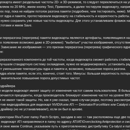
еокарта имеет раздельные частоты 2D- и 3D-режимов, то следует переключиться на у
вляем по 20 MHz, жмем кнопку Test, Применить, а далее тестируем видеокарту, напри
ех пор, пока не найдем потолок разгона памяти (подробнее, чем тестировать, ниже). М
от ядра и памяти, протестировали видеокарту на стабильность и корректность работы
 нужно сохранить уже новые частоты видеокарты. Для этого устанавливаем флажок напро
стотами и жмем Save.
 переразгона (перегрева) памяти видеокарты являются артефакты, появляющиеся на 
х появление возможно даже в 2D-режиме): "выбитые" участки изображения, отсутствие
 Зависание же изображения — это признак переразгона (перегрева) графического ядра
е:
еразогнанного компонента до той частоты, когда видеокарта сможет работать стабил
лучшали стандартную систему охлаждения, нужно ее модернизировать: установить ра
т уменьшение температуры ядра и памяти и, возможно, повышение порога разгона.
ра и/или памяти, если это, конечно, стоит того. Минусы: большая вероятность поте
: значительное повышение порога допустимых частот.
одрайвера
е модели видеокарт имеют защиту от изменения частот самим пользователем. В больш
речаются прецеденты, когда производитель блокирует изменение частот на уровне BI
я не имеет такой защиты. Но, как я уже сказал, такие случаи редки, поэтому рассмот
тив видеодрайвера для видеокарт NVIDIA или ATI — Detonator/ForceWare или Catalyst 
 драйвер (но не устанавливаем!), если он был в архиве.
ректории RivaTuner папку Patch-Scripts, заходим в нее — там расположены еще две па
 видеокарт ATI направляемся в папку по адресу ATI/ATIOverclocking Antiprotection и 
я окне жмем Continue, указываем путь к приготовленному дистрибутиву Ca-talyst и пат