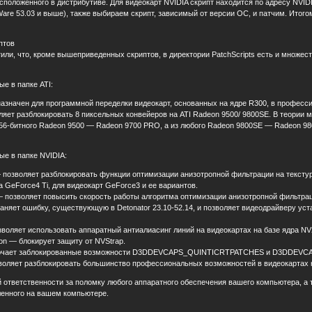
положенного в дистрибутиве. Для видеокарт NVIDIA скрипт находится по адресу NVIDIA/ 
ceWare 53.03 и выше), также выбираем скрипт, зависимый от версии ОС, и патчим. Ит
птов
или, что, кроме вышеприведенных скриптов, в директории PatchScripts есть и множес
е в папке ATI:
значен для программной переделки видеокарт, основанных на ядре R300, в професси
ет разблокировать 8 пиксельных конвейеров на ATI Radeon 9500/ 9800SE. В теории 
56-битного Radeon 9500 — Radeon 9700 PRO, а из любого Radeon 9800SE — Radeon 98
е в папке NVIDIA:
позволяет разблокировать функции оптимизации анизотропной фильтрации на текстур
 GeForce4 Ti, для видеокарт GeForce3 и ее вариантов.
позволяет повысить скорость работы алгоритма оптимизации анизотропной фильтра
яет ошибку, существующую в Detonator 23.10-52.14, и позволяет видеодрайверу уст
оляет использовать аппаратный антиалиасинг линий на видеокартах на базе ядра NV2
ion — блокирует защиту от NVStrap.
ючает заблокированные возможности D3DDEVCAPS_QUINTICRTPATCHES и D3DDEVC
оляет разблокировать большинство профессиональных возможностей в видеокартах 
й ответственности за поломку любого аппаратного обеспечения вашего компьютера, а т
ленного на вашем компьютере.