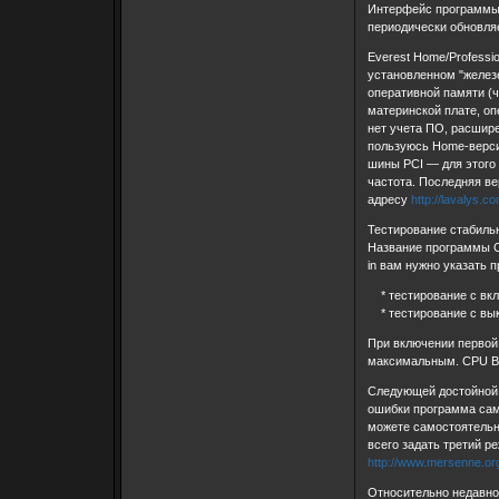
Интерфейс программы п
периодически обновля
Everest Home/Profess
установленном "железе
оперативной памяти (ч
материнской плате, оп
нет учета ПО, расшире
пользуюсь Home-версие
шины PCI — для этого 
частота. Последняя ве
адресу
http://lavalys.
Тестирование стабиль
Название программы CP
in вам нужно указать 
* тестирование с вклю
* тестирование с выкл
При включении первой 
максимальным. CPU Bur
Следующей достойной 
ошибки программа само
можете самостоятельн
всего задать третий ре
http://www.mersenne.org
Относительно недавно