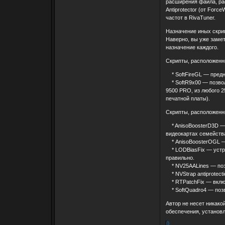
расширения файла, рас
Antiprotector (от For
частот в RivaTuner.
Назначение иных скри
Наверно, вы уже замет
назначение каждого.
Скрипты, расположенны
* SoftFireGL — предна
* SoftR9x00 — позволя
9500 PRO, из любого 2
печатной платы).
Скрипты, расположенны
* AnisoBoosterD3D — 
видеокартах семейства
* AnisoBoosterOGL — 
* LODBiasFix — устран
правильно.
* NV25AALines — позв
* NVStrap antiprotect
* RTPatchFix — вкл
* SoftQuadro4 — позв
Автор не несет никако
обеспечения, установ
0