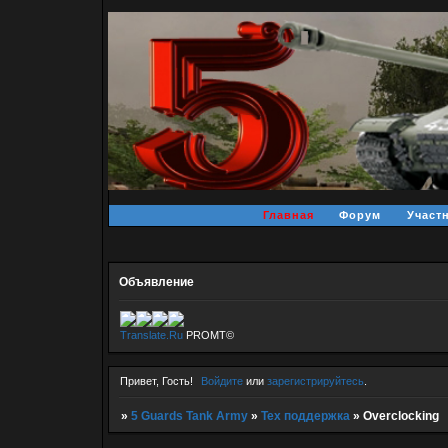
Главная
Форум
Участ
Объявление
Translate.Ru
PROMT©
Привет, Гость!
Войдите
или
зарегистрируйтесь
.
»
5 Guards Tank Army
»
Тех поддержка
»
Overclocking