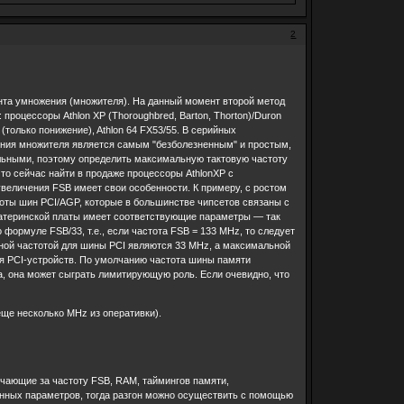
2
нта умножения (множителя). На данный момент второй метод
роцессоры Athlon XP (Thoroughbred, Barton, Thorton)/Duron
 (только понижение), Athlon 64 FX53/55. В серийных
чения множителя является самым "безболезненным" и простым,
альными, поэтому определить максимальную тактовую частоту
что сейчас найти в продаже процессоры AthlonXP с
величения FSB имеет свои особенности. К примеру, с ростом
оты шин PCI/AGP, которые в большинстве чипсетов связаны с
 материнской платы имеет соответствующие параметры — так
ормуле FSB/33, т.е., если частота FSB = 133 MHz, то следует
ьной частотой для шины PCI являются 33 MHz, а максимальной
оя PCI-устройств. По умолчанию частота шины памяти
а, она может сыграть лимитирующую роль. Если очевидно, что
еще несколько MHz из оперативки).
ечающие за частоту FSB, RAM, таймингов памяти,
енных параметров, тогда разгон можно осуществить с помощью