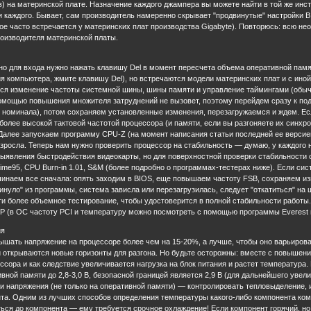
 на материнской плате. Назначение каждого джампера вы можете найти в той же инст
 каждого. Бывает, сам производитель намеренно скрывает "продвинутые" настройки B
ое часто встречается у материнских плат производства Gigabyte). Повторюсь: всю н
оизводителя материнской платы.
о для входа нужно нажать клавишу Del в момент пересчета объема оперативной памяти
я компьютера, жмите клавишу Del), но встречаются модели материнских плат и с ино
ся изменение частоты системной шины, шины памяти и управление таймингами (обыч
помощью повышения множителя затруднений не вызовет, поэтому перейдем сразу к п
т номинала), потом сохраняем установленные изменения, перезагружаемся и ждем. Ес
 более высокой тактовой частотой процессора (и памяти, если вы разгоняете их синхро
Далее запускаем программу CPU-Z (на момент написания статьи последней ее версией 
зросла. Теперь нам нужно проверить процессор на стабильность — думаю, у каждого 
ыявления быстродействия видеокарты, но для поверхностной проверки стабильности с
ime95, CPU Burn-in 1.01, S&M (более подробно о программах-тестерах ниже). Если сис
инаем все сначала: опять заходим в BIOS, еще повышаем частоту FSB, сохраняем из
инуло" из программы, система зависла или перезагрузилась, следует "откатиться" на 
и более объемное тестирование, чтобы удостоверится в полной стабильности работы.
P (в ОС частоту PCI и температуру можно посмотреть с помощью программы Everest
ия
ышать напряжение на процессоре более чем на 15-20%, а лучше, чтобы оно варьирова
и открываются новые горизонты для разгона. Но будьте осторожны: вместе с повыше
сора и как следствие увеличивается нагрузка на блок питания и растет температура
вной памяти до 2,8-3,0 В, безопасной границей является 2,9 В (для дальнейшего уве
 напряжения (не только на оперативной памяти) — контролировать тепловыделение, и
та. Одним из лучших способов определения температуры какого-либо компонента ком
ться до компонента — ему требуется срочное охлаждение! Если компонент горячий, н