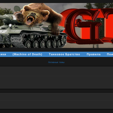
ники
(Machine of Death)
Танковое Братство
Правила
Пои
Активные темы