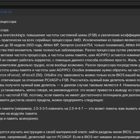
23:09:33
процессора
ссора
а overclocking'а: повышение частоты системной шины (FSB) и увеличение коэффицие
практически на всех серийных процессорах AMD. Исключениями из правил являются: п
е до 39 недели 2003 года, Athlon MP, Sempron (socket754; только понижение), Athlon 64
тва Intel множитель также полностью заблокирован. Разгон процессора путем увели
о тактовая частота процессора, а частоты шины памяти, шин AGP/PCI остаются номин
й он сможет работать корректно, с помощью данного способа особенно просто. Жаль, 
ожителем довольно трудно, если вообще возможно. Разгон процессора посредством у
астота шины памяти и частоты шин AGP/PCI. Особое внимание нужно обратить на част
ется nForce2, nForce3 250). Обойти эту зависимость можно только если BIOS вашей
отвечающие за отношение PCI/AGP к FSB. Рассчитать нужный вам делитель можно по ф
и вы получите нужный вам делитель — в данном случае таковым является 4. Номинал
устанавливать, мягко говоря, не рекомендуется: это может привести к выводу из стр
 с частотой FSB, поэтому, если память не имеет достаточного потенциала для разгон
амяти достигла своего предела, можно предпринять следующее:
памяти (например, 2.5-3-3-5 изменить на 2.5-4-4-7 — это может помочь вам выжать 
ие на модулях памяти.
р и память асинхронно.
уется изучить инструкцию к своей материнской плате: найти разделы меню BIOS, отв
ия, напряжений, делителей частот PCI/AGP. Если в BIOS нет никаких из вышепривед