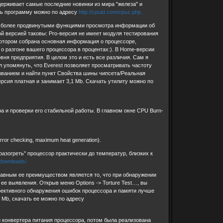
держивает самые последние новинки из мира "железа" и
ть программу можно по адресу
http://cpuid.com/cpuz.php.
ая более продвинутыми функциями просмотра информации об
ой версией таковы: Pro-версия не имеет модуля тестирования
 котором собрана основная информация о процессоре,
 о разгоне вашего процессора в процентах:). В Home-версии
ня предприятия. В целом это и есть все различия. Сам я
 упомянуть, что Everest позволяет просматривать частоту
званием и найти пункт Свойства шины чипсета/Реальная
рсия платная и занимает 3,1 Mb. Скачать утилиту можно по
а и проверки его стабильной работы. В главном окне CPU Burn-
r checking, maximum heat generation).
азогреть" процессор практически до температур, близких к
/downloads/.
лавным ее преимуществом является то, что при обнаружении
ее выявления. Открыв меню Options -> Torture Test…, вы
фективного обнаружения ошибок процессора и памяти лучше
01 Mb, скачать ее можно по адресу
 конвертера питания процессора, потом была реализована