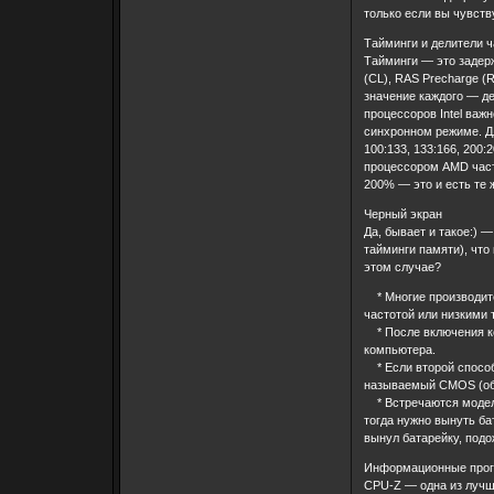
только если вы чувств
Тайминги и делители 
Тайминги — это задер
(CL), RAS Precharge (R
значение каждого — де
процессоров Intel важ
синхронном режиме. Дл
100:133, 133:166, 200
процессором AMD част
200% — это и есть те ж
Черный экран
Да, бывает и такое:) 
тайминги памяти), что
этом случае?
* Многие производите
частотой или низкими 
* После включения ком
компьютера.
* Если второй способ 
называемый CMOS (обы
* Встречаются модели
тогда нужно вынуть ба
вынул батарейку, подо
Информационные прог
CPU-Z — одна из лучш