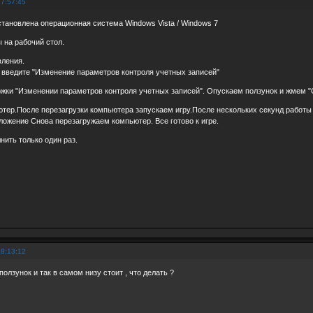
17:57:45
тановлена операционная система Windows Vista / Windows 7
 на рабочий стол.
вления.
едите "Изменение параметров контроля учетных записей"
ржки "Изменении параметров контроля учетных записей". Опускаем ползунок и жмем "
тер.После перезагрузки компьютера запускаем игру.После нескольких секунд работы
ложение Снова перезагружаем компьютер. Все готово к игре.
ить только один раз.
18:13:12
 ползунок и так в самом низу стоит , что делать ?