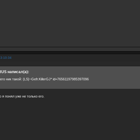
13:10:34
US написал(а):
него ник такой: {LS}~Gefr.KillerGJ* id=76561197985397096
о я понял уже не только его.