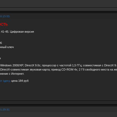
16:15:55
сть
nt 41-45. Цифровая версия
06
онный ключ
я
indows 2000/XP; DirectX 9.0с; процессор с частотой 1,5 ГГц; совместимая с DirectX 9
DirectX-совместимая звуковая карта; привод CD-ROM 4x; 2 Гб свободного места на ж
нение с Интернет.
от здесь
цена 184 руб
01:25:31