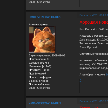
2020-05-04 23:13:15
Поделиться
2011-03-09 
<MD>SEREGA110-RUS
Хорошая ново
Администратор
Red Orchestra: Ostfro
Издатель в России: 1С
Дата выхода: 13.10.20
Тип носителя: Электр
Язык: Русский
Системные требовани
Зарегистрирован
: 2009-09-03
Приглашений:
0
истемные требования: W
Сообщений:
764
мощная); 256 Мб ОЗУ; 
Уважение:
[+12/-1]
широкополосное соеди
Позитив:
[+20/-0]
Пол:
Мужской
А приобрести можно
В
Провел на форуме:
0
14 дней 5 часов
Последний визит:
2020-05-04 23:13:15
Поделиться
2011-05-15 
<MD>SEREGA110-RUS