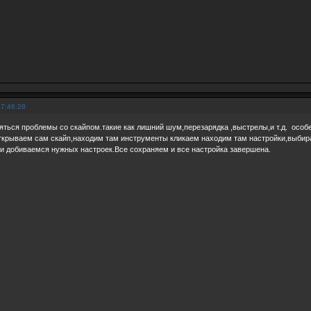
17:46:28
яться проблемы со скайпом.такие как лишний шум,перезарядка ,выстрелы,и т.д. особе
,открываем сам скайп,находим там инструменты кликаем находим там настройки,выбир
 и добиваемся нужных настроек.Все сохраняем и все настройка завершена.