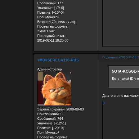
Сообщений:
177
Уважение:
[+7/-0]
Позитив:
[+10/-0]
Пол:
Мужской
Возраст:
70
[1956-07-30]
Провел на форуме:
2 дня 1 час
Последний визит:
2019-02-11 19:25:08
Поделиться
2010-11-08 
<MD>SEREGA110-RUS
Администратор
5GTA-KOSGE-R
Есть такой ID у 
Да это его но наскольк
0
Зарегистрирован
: 2009-09-03
Приглашений:
0
Сообщений:
764
Уважение:
[+12/-1]
Позитив:
[+20/-0]
Пол:
Мужской
Провел на форуме: