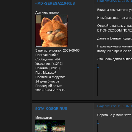
Поделиться
2011-02-07 
<MD>SEREGA110-RUS
Если на компьютере ус
Администратор
И выбрасывает из игры
Откройте панель упра
В ПОИСКОВОМ ПОЛЕ вв
Далее в Центре подде
Перезагружаем компью
Зарегистрирован
: 2009-09-03
ползунок в прежнее по
Приглашений:
0
Это необходимо выполн
Сообщений:
764
Уважение:
[+12/-1]
0
Позитив:
[+20/-0]
Пол:
Мужской
Провел на форуме:
14 дней 5 часов
Последний визит:
2020-05-04 23:13:15
Поделиться
2011-02-07 
5GTA-KOSGE-RUS
Серёга , а у меня этот
Модератор
0