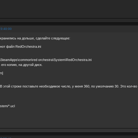
23:40:00
 хранились на дольше, сделайте следующее:
нот файл RedOrchestra.ini
m\SteamApps\common\red orchestra\System\RedOrchestra.ini
его копию, на другой диск.
m]
 этой строке поставьте необходимое число, у меня 360, по умолчанию 30. Это кол-во 
tem/*.ucl