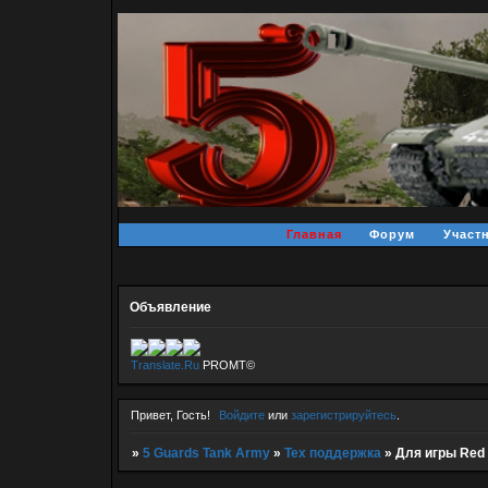
Главная
Форум
Участ
Объявление
Translate.Ru
PROMT©
Привет, Гость!
Войдите
или
зарегистрируйтесь
.
»
5 Guards Tank Army
»
Тех поддержка
»
Для игры Red 