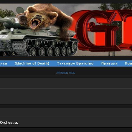
ники
(Machine of Death)
Танковое Братство
Правила
Пои
Активные темы
Orchestra.