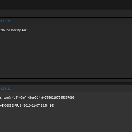
15:04:52
096 по моему так
18:53:21
ик такой: {LS}~Gefr.KillerGJ* id=76561197985397096
-KOSGE-RUS (2010-11-07 18:54:14)