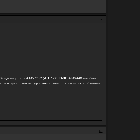
39
.0 видеокарта с 64 Мб ОЗУ (ATI 7500, NVIDIA MX440 или более
естком диске; клавиатура; мышь; для сетевой игры необходимо
40