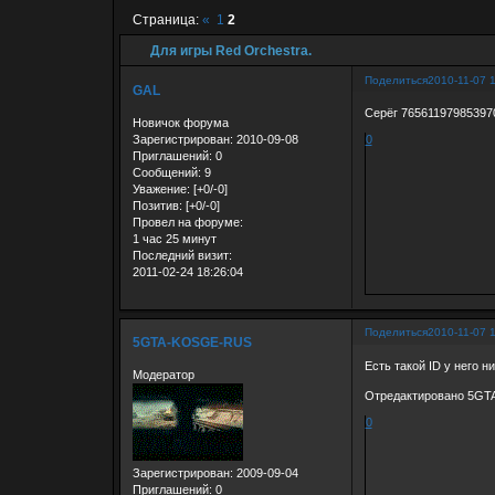
Страница:
«
1
2
Для игры Red Orchestra.
Поделиться
2010-11-07 
GAL
Серёг 76561197985397
Новичок форума
Зарегистрирован
: 2010-09-08
0
Приглашений:
0
Сообщений:
9
Уважение:
[+0/-0]
Позитив:
[+0/-0]
Провел на форуме:
1 час 25 минут
Последний визит:
2011-02-24 18:26:04
Поделиться
2010-11-07 
5GTA-KOSGE-RUS
Есть такой ID у него н
Модератор
Отредактировано 5GTA
0
Зарегистрирован
: 2009-09-04
Приглашений:
0