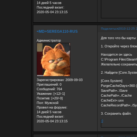
14 дней 5 часов
Последний визит:
2020-05-04 23:13:15
Поделиться
2010-12-25 
<MD>SEREGA110-RUS
Для того что-бы карты
Администратор
1. Откройте через блок
Находится он здесь
C:\Program Files\Stea
Желательно сохранить 
2. Найдите [Core.Syste
Зарегистрирован
: 2009-09-03
[Core.System]
Приглашений:
0
PurgeCacheDays=360 (В
Сообщений:
764
SavePath=..\Save
Уважение:
[+12/-1]
CachePath=../Cache
Позитив:
[+20/-0]
CacheExt=.uxx
Пол:
Мужской
CacheRecordPath=../Sys
Провел на форуме:
14 дней 5 часов
3. Сохранить файл.
Последний визит:
0
2020-05-04 23:13:15