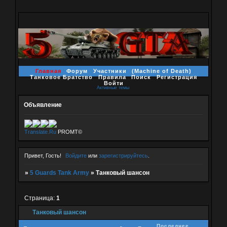
Главная
Форум
Участники
(Machine of Death)
Танковое Братство
Правила
Поиск
Регистрация
Войти
Активные темы
Объявление
Translate.Ru
PROMT©
Привет, Гость!
Войдите
или
зарегистрируйтесь
.
»
5 Guards Tank Army
»
Танковый шансон
Страница:
1
Танковый шансон
Последнее