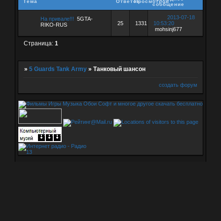
Тема
Ответов
Просмотров
сообщение
2013-07-18
На привале!!!
5GTA-
25
1331
10:53:20
RIKO-RUS
mohsinj677
Страница:
1
»
5 Guards Tank Army
»
Танковый шансон
создать форум