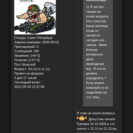
1) Я честно
говоря не
понял вопроса
(его смысла) .
Какая разница
когда он
начнётся
Откуда:
Санкт-Петербург
сегодня или
Зарегистрирован
: 2009-09-03
завтра . Меня
Приглашений:
0
больше
Сообщений:
295
интересует
Уважение:
[+8/-0]
даты
Позитив:
[+37/-0]
проведения
Пол:
Мужской
игр . И кто их
Возраст:
53
[1972-11-11]
Провел на форуме:
должен
3 дня 17 часов
определять ?
Последний визит:
Если можно
2012-05-09 21:57:08
пожалуйста по
подробнее на
эту тему .
Я тоже не понял вопроса
.Допустим начало
Турнира 15.10.2009,а это
значит с 15.10 по 21.10 вы