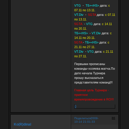
VTG
-
ТБ+<HS>
дата:
с
07.11 по 13.11.
VT.Div
-
5GTA
дата:
с 07.11
по 13.11.
5GTA
-
VTG
дата:
с 14.11
по 20.11.
ТБ+<HS>
-
VT.Div
дата:
с
14.11 по 20.11.
5GTA
-
ТБ+<HS>
дата:
с
21.11 по 27.11.
VT.Div
-
VTG
дата:
с 21.11
по 27.11.
Первыми прописаны
команды-хозяева матча.По
дате начала Турнира
прошу высказаться
представителям команд!!!
Главная цель Турнира -
приятное
времяпровождение в RO!!!
0
86
Поделиться
2009-
10-14 21:01:33
Ko(R)dinal