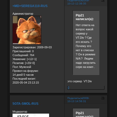
74
Поделиться
2009-
10-13 12:39:35
<MD>SEREGA110-RUS
Администратор
Pip21
написал(а):
Нет ответа на
вопрос какой
сервер у
VT.Div ? Где
его искать ?
Почему его
Зарегистрирован
: 2009-09-03
нет в списках
Приглашений:
0
? Он в режиме
Сообщений:
764
N/A ? Людям
Уважение:
[+12/-1]
надо загрузить
Позитив:
[+20/-0]
Пол:
Мужской
серв на комп .
Провел на форуме:
14 дней 5 часов
Последний визит:
это сервер VT.Div
2020-05-04 23:13:15
0
75
Поделиться
2009-
10-13 14:58:31
5GTA-SMOL-RUS
Модератор
Pip21
написал(а):