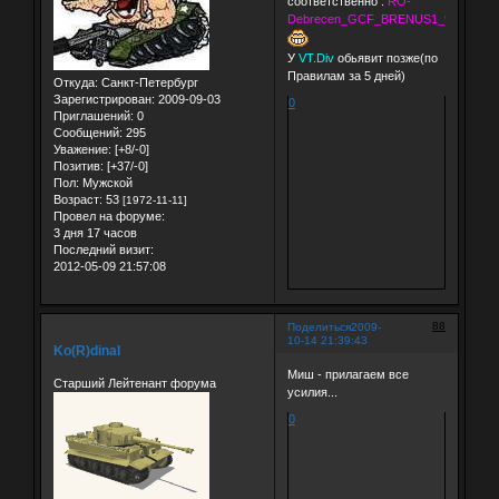
соответственно :
RO-
Debrecen_GCF_BRENUS1_9хCAP_Ar
У
VT.Div
обьявит позже(по
Правилам за 5 дней)
Откуда:
Санкт-Петербург
Зарегистрирован
: 2009-09-03
0
Приглашений:
0
Сообщений:
295
Уважение:
[+8/-0]
Позитив:
[+37/-0]
Пол:
Мужской
Возраст:
53
[1972-11-11]
Провел на форуме:
3 дня 17 часов
Последний визит:
2012-05-09 21:57:08
88
Поделиться
2009-
10-14 21:39:43
Ko(R)dinal
Миш - прилагаем все
Старший Лейтенант форума
усилия...
0