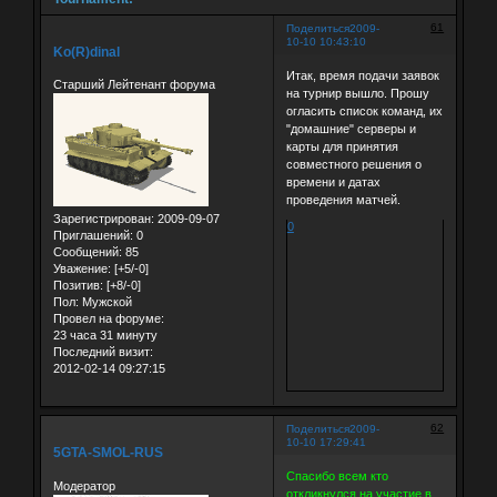
61
Поделиться
2009-
10-10 10:43:10
Ko(R)dinal
Итак, время подачи заявок
Старший Лейтенант форума
на турнир вышло. Прошу
огласить список команд, их
"домашние" серверы и
карты для принятия
совместного решения о
времени и датах
проведения матчей.
Зарегистрирован
: 2009-09-07
0
Приглашений:
0
Сообщений:
85
Уважение:
[+5/-0]
Позитив:
[+8/-0]
Пол:
Мужской
Провел на форуме:
23 часа 31 минуту
Последний визит:
2012-02-14 09:27:15
62
Поделиться
2009-
10-10 17:29:41
5GTA-SMOL-RUS
Спасибо всем кто
Модератор
откликнулся на участие в