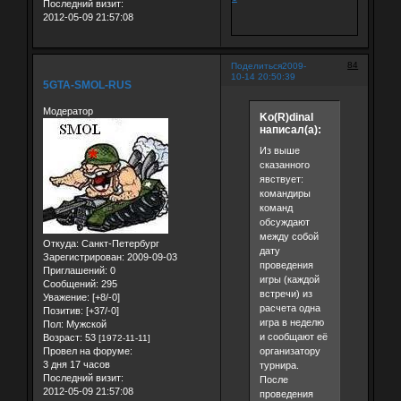
Последний визит:
2012-05-09 21:57:08
84
Поделиться
2009-
10-14 20:50:39
5GTA-SMOL-RUS
Модератор
Ko(R)dinal
написал(а):
Из выше
сказанного
явствует:
командиры
команд
обсуждают
между собой
Откуда:
Санкт-Петербург
дату
Зарегистрирован
: 2009-09-03
проведения
Приглашений:
0
игры (каждой
Сообщений:
295
встречи) из
Уважение:
[+8/-0]
расчета одна
Позитив:
[+37/-0]
игра в неделю
Пол:
Мужской
и сообщают её
Возраст:
53
[1972-11-11]
Провел на форуме:
организатору
3 дня 17 часов
турнира.
Последний визит:
После
2012-05-09 21:57:08
проведения