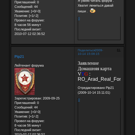
Я умею читать форум .
Приглашений:
0
Хватит лениться давай
Сообщений:
44
Уважение:
[+0/-0]
пиши .
Позитив:
[+1/-2]
0
Провел на форуме:
8 часов 56 минут
Последний визит:
2010-07-12 02:36:52
81
Поделиться
2009-
10-14 15:08:15
Pip21
Заявление
Лейтенант форума
Домашняя карта
V
T
G
:
RO_Arad_Real_Forests
Отредактировано Pip21
(2009-10-14 15:11:01)
Зарегистрирован
: 2009-09-25
0
Приглашений:
0
Сообщений:
44
Уважение:
[+0/-0]
Позитив:
[+1/-2]
Провел на форуме:
8 часов 56 минут
Последний визит:
2010-07-12 02:36:52