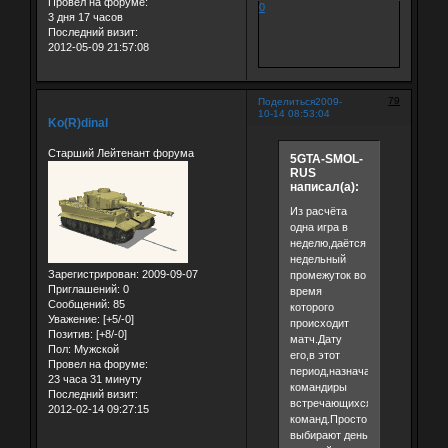
Провел на форуме:
0
3 дня 17 часов
Последний визит:
2012-05-09 21:57:08
79
Поделиться
2009-
10-14 08:53:04
Ko(R)dinal
Старший Лейтенант форума
5GTA-SMOL-
RUS
написал(а):
Из расчёта
одна игра в
неделю,даётся
недельный
Зарегистрирован
: 2009-09-07
промежуток во
Приглашений:
0
время
Сообщений:
85
которого
Уважение:
[+5/-0]
происходит
Позитив:
[+8/-0]
матч.Дату
Пол:
Мужской
его,в этот
Провел на форуме:
период,назначают
23 часа 31 минуту
командиры
Последний визит:
встречающихся
2012-02-14 09:27:15
команд.Просто
выбирают день