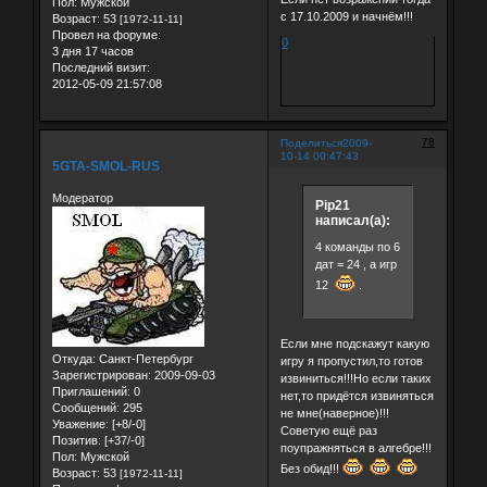
Пол:
Мужской
с 17.10.2009 и начнём!!!
Возраст:
53
[1972-11-11]
Провел на форуме:
0
3 дня 17 часов
Последний визит:
2012-05-09 21:57:08
78
Поделиться
2009-
10-14 00:47:43
5GTA-SMOL-RUS
Модератор
Pip21
написал(а):
4 команды по 6
дат = 24 , а игр
12
.
Если мне подскажут какую
Откуда:
Санкт-Петербург
игру я пропустил,то готов
Зарегистрирован
: 2009-09-03
извиниться!!!Но если таких
Приглашений:
0
нет,то придётся извиняться
Сообщений:
295
не мне(наверное)!!!
Уважение:
[+8/-0]
Советую ещё раз
Позитив:
[+37/-0]
поупражняться в алгебре!!!
Пол:
Мужской
Без обид!!!
Возраст:
53
[1972-11-11]