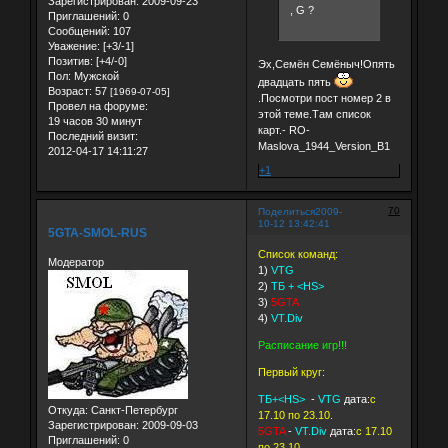
Зарегистрирован
: 2009-09-23
, G ?
Приглашений:
0
Сообщений:
107
Уважение:
[+3/-1]
Позитив:
[+4/-0]
Эх,Семён Семёныч!Опять
Пол:
Мужской
двадцать пять
Возраст:
57
[1969-07-05]
.Посмотри пост номер 2 в
Провел на форуме:
этой теме.Там список
19 часов 30 минут
карт.- RO-
Последний визит:
Maslova_1944_Version_B1
2012-04-17 14:11:27
+1
70
Поделиться
2009-
10-12 13:42:41
5GTA-SMOL-RUS
Список команд:
Модератор
1)
VTG
2)
TБ + <HS>
3)
5GTA
4)
VT.Div
Расписание игр!!!
Первый круг:
ТБ+<HS>
-
VTG
дата:
с
Откуда:
Санкт-Петербург
17.10 по 23.10.
Зарегистрирован
: 2009-09-03
5GTA
-
VT.Div
дата:
с 17.10
Приглашений:
0
по 23.10.