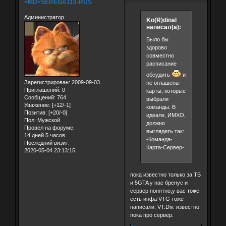
<MD>SEREGA110-RUS
Администратор
Ko(R)dinal
написал(а):
Было бы
здорово
совместно
расписание
обсудить
и
Зарегистрирован
: 2009-09-03
не оглашены
Приглашений:
0
карты, которые
Сообщений:
764
выбрали
Уважение:
[+12/-1]
команды. В
Позитив:
[+20/-0]
идеале, ИМХО,
Пол:
Мужской
должно
Провел на форуме:
выглядеть так:
14 дней 5 часов
-Команда-
Последний визит:
Карта-Сервер-
2020-05-04 23:13:15
пока известно только за ТБ
и 5GTA у нас бренус и
сервер понятно,у вас тоже
есть инфа VTG тоже
написали. VT.Div. известно
пока про сервер.