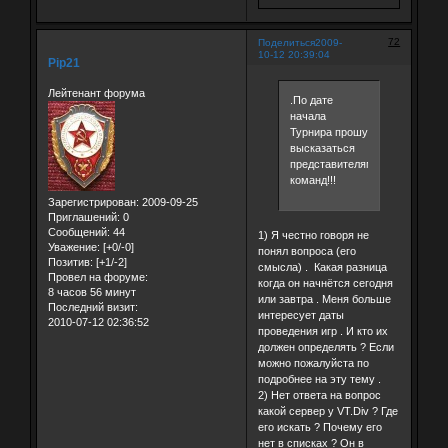
72
Поделиться
2009-
10-12 20:39:04
Pip21
Лейтенант форума
.По дате
начала
Турнира прошу
высказаться
представителям
команд!!!
Зарегистрирован
: 2009-09-25
Приглашений:
0
Сообщений:
44
1) Я честно говоря не
Уважение:
[+0/-0]
понял вопроса (его
Позитив:
[+1/-2]
смысла) . Какая разница
Провел на форуме:
когда он начнётся сегодня
8 часов 56 минут
или завтра . Меня больше
Последний визит:
интересует даты
2010-07-12 02:36:52
проведения игр . И кто их
должен определять ? Если
можно пожалуйста по
подробнее на эту тему .
2) Нет ответа на вопрос
какой сервер у VT.Div ? Где
его искать ? Почему его
нет в списках ? Он в