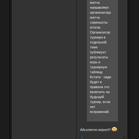
матча
направляют
организатору
матча
скриншоты
итогов.
Организатор
турнира в
отдельной
теме
публикует
результаты
игры и
турнирную
таблицу.
Кстати - надо
будет в
правила это
включить на
будущий
турнир, если
нет
возражений.
Абсолютно верно!!!
0