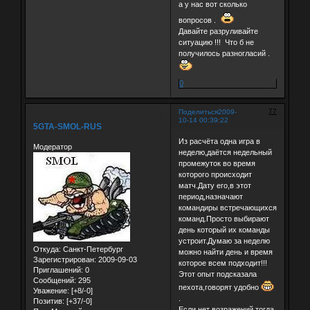
а у нас вот сколько
вопросов .
Давайте разруливайте
ситуацию !!! Что б не
получилось разногласий .
0
77
Поделиться
2009-
10-14 00:39:22
5GTA-SMOL-RUS
Из расчёта одна игра в
Модератор
неделю,даётся недельный
промежуток во время
которого происходит
матч.Дату его,в этот
период,назначают
командиры встречающихся
команд.Просто выбирают
день который их команды
устроит.Думаю за неделю
Откуда:
Санкт-Петербург
можно найти день и время
Зарегистрирован
: 2009-09-03
которое всем подходит!!!
Приглашений:
0
Этот опыт подсказала
Сообщений:
295
пехота,говорят удобно
Уважение:
[+8/-0]
.
Позитив:
[+37/-0]
Если нет возражений тогда