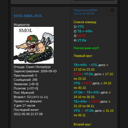
85
Поделиться
2009-
10-14 20:59:54
5GTA-SMOL-RUS
Список команд:
Модератор
1)
VTG
2)
TБ + <HS>
3)
5GTA
4)
VT.Div
Расписание игр!!!
Первый круг:
ТБ+<HS>
-
VTG
дата:
с
Откуда:
Санкт-Петербург
17.10 по 23.10.
Зарегистрирован
: 2009-09-03
5GTA
-
VT.Div
дата:
с 17.10
Приглашений:
0
по 23.10.
Сообщений:
295
VTG
-
5GTA
дата:
с 24.10
Уважение:
[+8/-0]
по 30.10.
Позитив:
[+37/-0]
VT.Div
-
ТБ+<HS>
дата:
с
Пол:
Мужской
Возраст:
53
24.10 по 30.10.
[1972-11-11]
Провел на форуме:
ТБ+<HS>
-
5GTA
дата:
с
3 дня 17 часов
31.10 по 06.11.
Последний визит:
VTG
-
VT.Div
дата:
с 31.10
2012-05-09 21:57:08
по 06.11.
Второй круг: