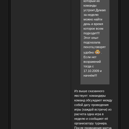
который их
команды
устроит.Думаю
за неделю
можно найти
день и время
которое всем
подходит!!!
Этот опыт
подсказала
пехота,говорят
удобно
.
Если нет
возражений
тогда с
17.10.2009 и
начнём!!!
Из выше сказанного
явствует: командиры
команд обсуждают между
собой дату проведения
игры (каждой встречи) из
расчета одна игра в
неделю и сообщают её
организатору турнира.
После проведения матча