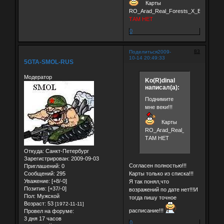
Карты
RO_Arad_Real_Forests_X_B3_FVD_
ТАМ НЕТ
0
83
Поделиться
2009-
10-14 20:49:33
5GTA-SMOL-RUS
Модератор
Ko(R)dinal
написал(а):
Поднимите
мне веки!!!
Карты
RO_Arad_Real_Forests_X_B3
ТАМ НЕТ
Откуда:
Санкт-Петербург
Зарегистрирован
: 2009-09-03
Согласен полностью!!!
Приглашений:
0
Карты только из списка!!!
Сообщений:
295
Уважение:
[+8/-0]
Я так понял,что
Позитив:
[+37/-0]
возражений по дате нет!!!И
Пол:
Мужской
тогда пишу точное
Возраст:
53
[1972-11-11]
расписание!!!
Провел на форуме:
3 дня 17 часов
0