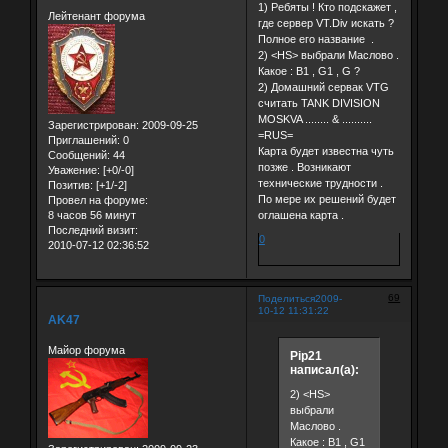
1) Ребяты ! Кто подскажет ,
Лейтенант форума
где сервер VT.Div искать ?
Полное его название .
2) <HS> выбрали Маслово .
Какое : B1 , G1 , G ?
2) Домашний сервак VTG
считать TANK DIVISION
MOSKVA ........ & ..........
Зарегистрирован
: 2009-09-25
=RUS=
Приглашений:
0
Карта будет известна чуть
Сообщений:
44
позже . Возникают
Уважение:
[+0/-0]
технические трудности .
Позитив:
[+1/-2]
По мере их решений будет
Провел на форуме:
8 часов 56 минут
оглашена карта .
Последний визит:
0
2010-07-12 02:36:52
69
Поделиться
2009-
10-12 11:31:22
AK47
Майор форума
Pip21
написал(а):
2) <HS>
выбрали
Маслово .
Какое : B1 , G1