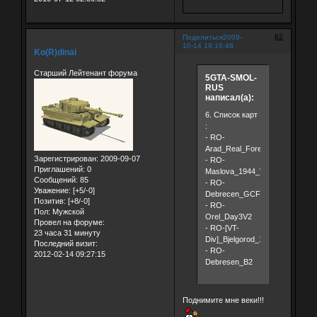
82
Поделиться
2009-
10-14 19:16:48
Ko(R)dinal
Старший Лейтенант форума
5GTA-SMOL-
RUS
написал(а):
6. Список карт
:
- RO-
Arad_Real_Forests4
Зарегистрирован
: 2009-09-07
- RO-
Приглашений:
0
Maslova_1944_Version_B1
Сообщений:
85
- RO-
Уважение:
[+5/-0]
Debrecen_GCF_BRENUS1_9хC
Позитив:
[+8/-0]
- RO-
Пол:
Мужской
Orel_Day3V2
Провел на форуме:
- RO-[VT-
23 часа 31 минуту
Div]_Bjelgorod_1943_e13
Последний визит:
- RO-
2012-02-14 09:27:15
Debresen_B2
Поднимите мне веки!!!