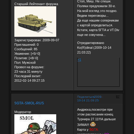
Стоп, Миш. Не спеши.
Старший Лейтенант форума
Поляки предложили 30-е.
На мой взгляд это поздно.
Ведем переговоры...
Да еще нашим соперникам
с картой определиться.
Кстати, карта 5ГТА и VT.Div
еще не озвучена...
Зарегистрирован
: 2009-09-07
Отредактировано
Приглашений:
0
Ko(R)dinal (2009-10-14
Сообщений:
85
21:03:22)
Уважение:
[+5/-0]
Позитив:
[+8/-0]
+1
Пол:
Мужской
Провел на форуме:
23 часа 31 минуту
Последний визит:
2012-02-14 09:27:15
87
Поделиться
2009-
10-14 21:09:25
5GTA-SMOL-RUS
Андрюха,посмотри при
Модератор
этом расписании конец
Турнира 27.11!!!А дальше
ЗИМА!!!
Карта у
5GTA