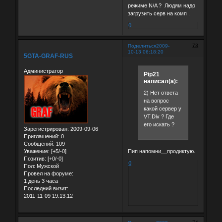
режиме N/A ? Людям надо
загрузить серв на комп .
0
73
Поделиться
2009-
10-13 06:18:20
5GTA-GRAF-RUS
Администратор
Pip21
написал(а):
2) Нет ответа
на вопрос
какой сервер у
VT.Div ? Где
его искать ?
Зарегистрирован
: 2009-09-06
Приглашений:
0
Сообщений:
109
Уважение:
[+5/-0]
Пип напомни__продиктую.
Позитив:
[+0/-0]
0
Пол:
Мужской
Провел на форуме:
1 день 3 часа
Последний визит:
2011-11-09 19:13:12