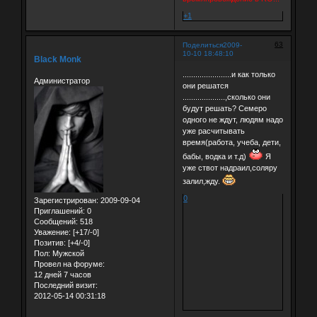
+1
63
Поделиться
2009-
10-10 18:48:10
Black Monk
.......................и как только
Администратор
они решатся
....................,сколько они
будут решать? Семеро
одного не ждут, людям надо
уже расчитывать
время(работа, учеба, дети,
бабы, водка и т.д)
Я
уже ствот надраил,соляру
залил,жду.
0
Зарегистрирован
: 2009-09-04
Приглашений:
0
Сообщений:
518
Уважение:
[+17/-0]
Позитив:
[+4/-0]
Пол:
Мужской
Провел на форуме:
12 дней 7 часов
Последний визит:
2012-05-14 00:31:18