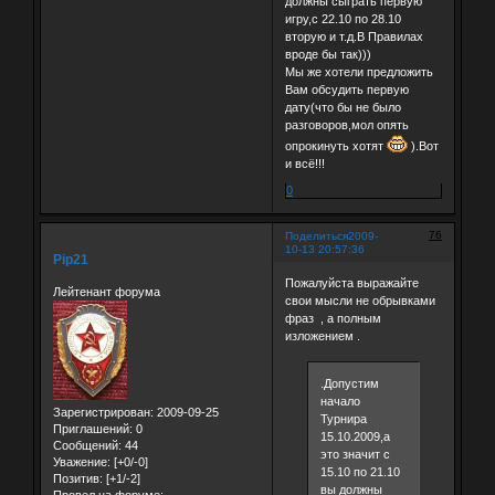
должны сыграть первую
игру,с 22.10 по 28.10
вторую и т.д.В Правилах
вроде бы так)))
Мы же хотели предложить
Вам обсудить первую
дату(что бы не было
разговоров,мол опять
опрокинуть хотят
).Вот
и всё!!!
0
76
Поделиться
2009-
10-13 20:57:36
Pip21
Пожалуйста выражайте
Лейтенант форума
свои мысли не обрывками
фраз , а полным
изложением .
.Допустим
начало
Зарегистрирован
: 2009-09-25
Турнира
Приглашений:
0
15.10.2009,а
Сообщений:
44
это значит с
Уважение:
[+0/-0]
15.10 по 21.10
Позитив:
[+1/-2]
вы должны