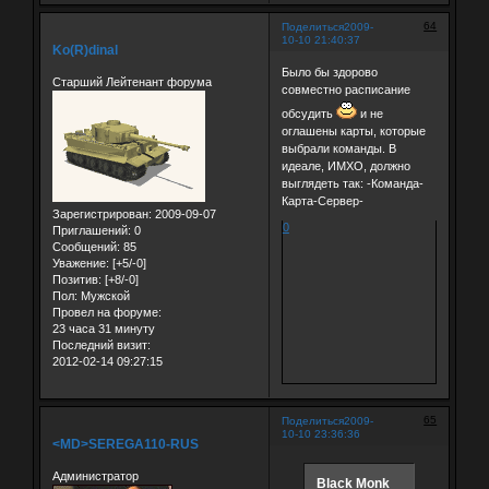
64
Поделиться
2009-
10-10 21:40:37
Ko(R)dinal
Было бы здорово
Старший Лейтенант форума
совместно расписание
обсудить
и не
оглашены карты, которые
выбрали команды. В
идеале, ИМХО, должно
выглядеть так: -Команда-
Карта-Сервер-
Зарегистрирован
: 2009-09-07
0
Приглашений:
0
Сообщений:
85
Уважение:
[+5/-0]
Позитив:
[+8/-0]
Пол:
Мужской
Провел на форуме:
23 часа 31 минуту
Последний визит:
2012-02-14 09:27:15
65
Поделиться
2009-
10-10 23:36:36
<MD>SEREGA110-RUS
Администратор
Black Monk