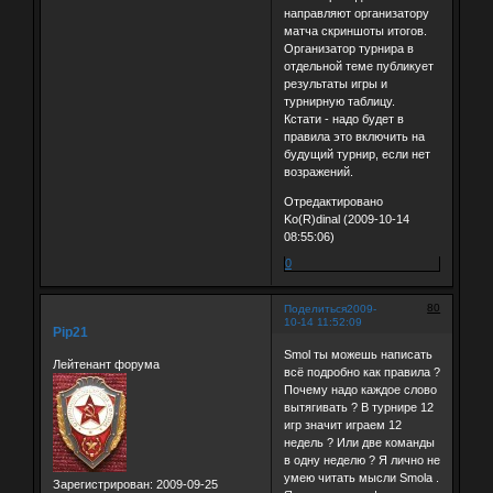
направляют организатору
матча скриншоты итогов.
Организатор турнира в
отдельной теме публикует
результаты игры и
турнирную таблицу.
Кстати - надо будет в
правила это включить на
будущий турнир, если нет
возражений.
Отредактировано
Ko(R)dinal (2009-10-14
08:55:06)
0
80
Поделиться
2009-
10-14 11:52:09
Pip21
Smol ты можешь написать
Лейтенант форума
всё подробно как правила ?
Почему надо каждое слово
вытягивать ? В турнире 12
игр значит играем 12
недель ? Или две команды
в одну неделю ? Я лично не
умею читать мысли Smola .
Зарегистрирован
: 2009-09-25