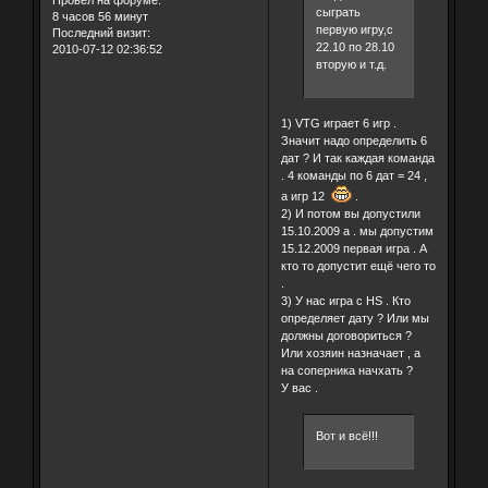
Провел на форуме:
сыграть
8 часов 56 минут
первую игру,с
Последний визит:
22.10 по 28.10
2010-07-12 02:36:52
вторую и т.д.
1) VTG играет 6 игр .
Значит надо определить 6
дат ? И так каждая команда
. 4 команды по 6 дат = 24 ,
а игр 12
.
2) И потом вы допустили
15.10.2009 а . мы допустим
15.12.2009 первая игра . А
кто то допустит ещё чего то
.
3) У нас игра с HS . Кто
определяет дату ? Или мы
должны договориться ?
Или хозяин назначает , а
на соперника начхать ?
У вас .
Вот и всё!!!