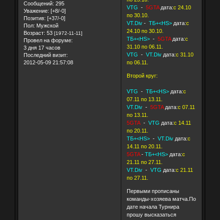
Сообщений:
295
VTG
-
5GTA
дата:
с 24.10
Уважение:
[+8/-0]
по 30.10.
Позитив:
[+37/-0]
VT.Div
-
ТБ+<HS>
дата:
с
Пол:
Мужской
24.10 по 30.10.
Возраст:
53
[1972-11-11]
ТБ+<HS>
-
5GTA
дата:
с
Провел на форуме:
31.10 по 06.11.
3 дня 17 часов
VTG
-
VT.Div
дата:
с 31.10
Последний визит:
по 06.11.
2012-05-09 21:57:08
Второй круг:
VTG
-
ТБ+<HS>
дата:
с
07.11 по 13.11.
VT.Div
-
5GTA
дата:
с 07.11
по 13.11.
5GTA
-
VTG
дата:
с 14.11
по 20.11.
ТБ+<HS>
-
VT.Div
дата:
с
14.11 по 20.11.
5GTA
-
ТБ+<HS>
дата:
с
21.11 по 27.11.
VT.Div
-
VTG
дата:
с 21.11
по 27.11.
Первыми прописаны
команды-хозяева матча.По
дате начала Турнира
прошу высказаться