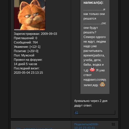
написал(а):
.......................и
как только они
решатся
....................,сколько
они будут
решать?
Зарегистрирован
: 2009-09-03
Семеро одного
Приглашений:
0
не ждут, людям
Сообщений:
764
надо уже
Уважение:
[+12/-1]
расчитывать
Позитив:
[+20/-0]
Пол:
Мужской
время(работа,
Провел на форуме:
учеба, дети,
14 дней 5 часов
бабы, водка и
Последний визит:
т.д)
Я уже
2020-05-04 23:13:15
ствот
надраил,соляру
залил,жду.
буквально через 2 дня
дадут ответ.
+1
66
Поделиться
2009-
10-10 23:43:41