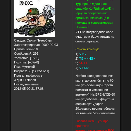
Турнире!!!Отдельное
спасибо Ko(R)dinal-у,АК и
Pip-у за оперативную
организацию команд и
помощь в корректировки
Правил!!!
VT.Div. подтвердило своё
участие и будут играть на
Откуда:
Санкт-Петербург
своём сервере.
Зарегистрирован
: 2009-09-03
Приглашений:
0
Список команд:
Сообщений:
295
1)
VTG
Уважение:
[+8/-0]
2)
TБ + <HS>
Позитив:
[+37/-0]
3)
5GTA
Пол:
Мужской
4)
VT.Div
Возраст:
53
[1972-11-11]
Провел на форуме:
Не большие дополнения:
3 дня 17 часов
карты должны быть по 60
Последний визит:
минут (если надо Серёга
2012-05-09 21:57:08
поможет в изменении
времени).На БРЕНУСЕ-60
минут добавлен фауст на
ферме,арт-ударов
20,рации с респов убраны
,остальное без изменений.
Главная цель Турнира -
приятное
времяпровождение в RO!!!