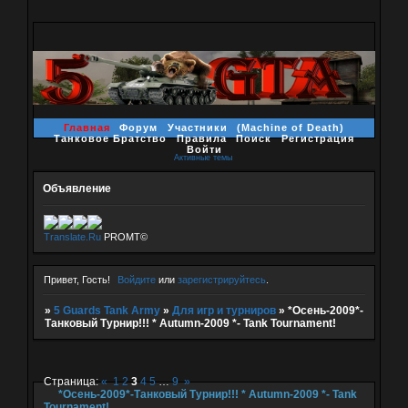
Главная
Форум
Участники
(Machine of Death)
Танковое Братство
Правила
Поиск
Регистрация
Войти
Активные темы
Объявление
Translate.Ru
PROMT©
Привет, Гость!
Войдите
или
зарегистрируйтесь
.
»
5 Guards Tank Army
»
Для игр и турниров
»
*Осень-2009*-
Танковый Турнир!!! * Autumn-2009 *- Tank Tournament!
Страница:
«
1
2
3
4
5
…
9
»
*Осень-2009*-Танковый Турнир!!! * Autumn-2009 *- Tank
Tournament!