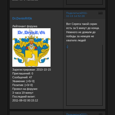
110
Поделиться
2011-
02-13 14:52:28
Dr.DenisR/Gk
Вот Серега такой скрин
Лейтенант форума
есть за 5 минут до конца.
Немного не дожали до
победы за немцев не
хватило людей
0
Зарегистрирован
: 2010-10-15
Приглашений:
0
Сообщений:
47
Уважение:
[+5/-0]
Позитив:
[+3/-0]
Провел на форуме:
3 часа 19 минут
Последний визит:
2011-08-02 00:15:12
111
Поделиться
2011-