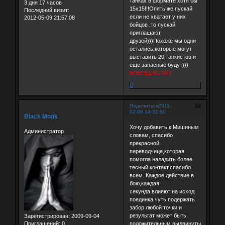
танках в формате хотя бы
3 дня 17 часов
15х15!!!Опять же пускай
Последний визит:
если не хватает у них
2012-05-09 21:57:08
бойцов ,то пускай
приглашают
друзей)))Похоже мы одни
остались,которые могут
выставить 20 танкистов и
ещё запасные будут)))
ВПЕРЁД 5GTA!!!
0
99
Поделиться
2011-
02-06 14:31:50
Black Monk
Хочу добавить к Мишиным
Администратор
словам, спасибо
прекрасной
переводчице,которая
помогла наладить более
тесный контакт,спасибо
всем. Каждое действие в
бою,каждая
секунда,влияют на исход
поединка,чуть подержать
забор любой точки,и
результат может быть
Зарегистрирован
: 2009-09-04
положительным,выдвинуться
Приглашений:
0