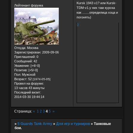
Kursk 1943 v1? или Kursk-
Лейтенант форума
TDM-v1.у них там курска
как ........опредилица хоца и
погонять)
0
Откуда:
Москва
Зарегистрирован
: 2009-09-06
Приглашений:
0
Сообщений:
42
Уважение:
[+4/-0]
Позитив:
[+5/-0]
Пол:
Мужской
Возраст:
52
[1974-05-05]
Провел на форуме:
13 часов 43 минуты
Последний визит:
2014-03-30 19:44:14
Страница:
«
1
2
3
4
5
»
»
5 Guards Tank Army
»
Для игр и турниров
»
Танковые
бои.