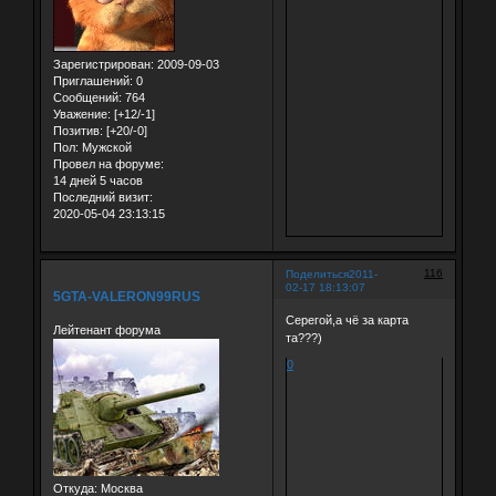
Зарегистрирован
: 2009-09-03
Приглашений:
0
Сообщений:
764
Уважение:
[+12/-1]
Позитив:
[+20/-0]
Пол:
Мужской
Провел на форуме:
14 дней 5 часов
Последний визит:
2020-05-04 23:13:15
116
Поделиться
2011-
02-17 18:13:07
5GTA-VALERON99RUS
Серегой,а чё за карта
Лейтенант форума
та???)
0
Откуда:
Москва