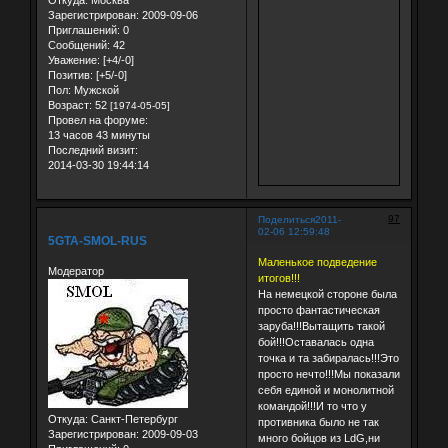
Откуда:
Москва
Зарегистрирован
: 2009-09-06
Приглашений:
0
Сообщений:
42
Уважение:
[+4/-0]
Позитив:
[+5/-0]
Пол:
Мужской
Возраст:
52
[1974-05-05]
Провел на форуме:
13 часов 43 минуты
Последний визит:
2014-03-30 19:44:14
97
Поделиться
2011-
02-06 12:59:48
5GTA-SMOL-RUS
Маленькое подведение
Модератор
итогов!!!
На немецкой стороне была
просто фантастическая
заруба!!!Вытащить такой
бой!!!Оставалась одна
точка и та забиралась!!!Это
просто нечто!!!Мы показали
себя единой и монолитной
командой!!!И то что у
Откуда:
Санкт-Петербург
противника было не так
Зарегистрирован
: 2009-09-03
много бойцов из LdG,ни