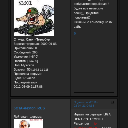
собирается серьёзная!!!
Будут все немецкие
ассы)))Придётся
попотеть)))
Скинь мне ссылочку на их
сайт.
0
Откуда:
Санкт-Петербург
Зарегистрирован
: 2009-09-03
Приглашений:
0
Сообщений:
295
Уважение:
[+8/-0]
Позитив:
[+37/-0]
Пол:
Мужской
Возраст:
53
[1972-11-11]
Провел на форуме:
3 дня 17 часов
Последний визит:
2012-05-09 21:57:08
94
Поделиться
2011-
02-04 21:04:38
5GTA-Rexton_RUS
Играем на сервере: LIGA
Лейтенант форума
DER GENTLEMEN-1-
Panzer pur
ip
85.214.47.29:7757
СБОР