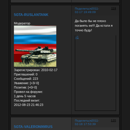
119
Поделиться
2011-
02-17 19:49:09
5GTA-RUSLANTANK
Да было бы не плохо
Модератор
поганять ее!!! Да кстати я
точно буду!
+1
Зарегистрирован
: 2010-02-17
Приглашений:
0
Сообщений:
223
Уважение:
[+3/-0]
Позитив:
[+0/-0]
Провел на форуме:
1 день 5 часов
Последний визит:
2012-08-23 21:46:23
120
Поделиться
2011-
02-18 17:53:39
5GTA-VALERON99RUS