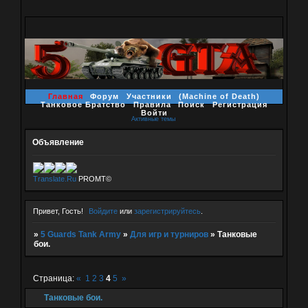
Главная
Форум
Участники
(Machine of Death)
Танковое Братство
Правила
Поиск
Регистрация
Войти
Активные темы
Объявление
Translate.Ru
PROMT©
Привет, Гость!
Войдите
или
зарегистрируйтесь
.
»
5 Guards Tank Army
»
Для игр и турниров
»
Танковые
бои.
Страница:
«
1
2
3
4
5
»
Танковые бои.