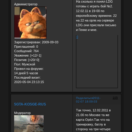
На сколько я понял LDG
Администратор
готовы с играть бой №2.
12.02.11 в 19-00 по
европейскому времени. 22
на 22 на орле.на сервере
LDG.они прислали письмо
и Генке и мне.
0
Зарегистрирован
: 2009-09-03
Приглашений:
0
Сообщений:
764
Уважение:
[+12/-1]
Позитив:
[+20/-0]
Пол:
Мужской
Провел на форуме:
14 дней 5 часов
Последний визит:
2020-05-04 23:13:15
105
Поделиться
2011-
02-07 18:09:03
5GTA-KOSGE-RUS
Так точно, 12.02.2011 в
Модератор
21.00 по Москве та же
карта Орёл.Так что на
тренировку, батлу в
сторону на три-четыре