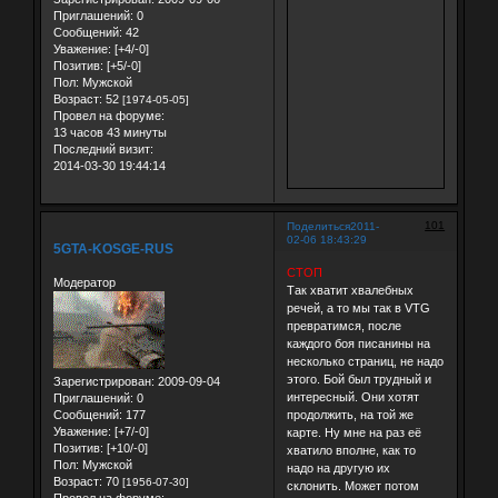
Приглашений:
0
Сообщений:
42
Уважение:
[+4/-0]
Позитив:
[+5/-0]
Пол:
Мужской
Возраст:
52
[1974-05-05]
Провел на форуме:
13 часов 43 минуты
Последний визит:
2014-03-30 19:44:14
101
Поделиться
2011-
02-06 18:43:29
5GTA-KOSGE-RUS
СТОП
Модератор
Так хватит хвалебных
речей, а то мы так в VTG
превратимся, после
каждого боя писанины на
несколько страниц, не надо
этого. Бой был трудный и
Зарегистрирован
: 2009-09-04
интересный. Они хотят
Приглашений:
0
Сообщений:
177
продолжить, на той же
Уважение:
[+7/-0]
карте. Ну мне на раз её
Позитив:
[+10/-0]
хватило вполне, как то
Пол:
Мужской
надо на другую их
Возраст:
70
[1956-07-30]
склонить. Может потом
Провел на форуме: