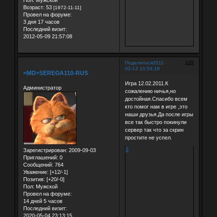
Пол:
Мужской
Возраст:
53
[1972-11-11]
Провел на форуме:
3 дня 17 часов
Последний визит:
2012-05-09 21:57:08
109
Поделиться
2011-
02-13 10:54:18
<MD>SEREGA110-RUS
Игра 12.02.2011.К
Администратор
сожалению ничья,но
достойная.Спасибо всем
кто помог нам в игре ,это
наши друзья.Да после игры
все так быстро покинули
сервер так что за скрин
простите не успел.
0
Зарегистрирован
: 2009-09-03
Приглашений:
0
Сообщений:
764
Уважение:
[+12/-1]
Позитив:
[+20/-0]
Пол:
Мужской
Провел на форуме:
14 дней 5 часов
Последний визит:
2020-05-04 23:13:15