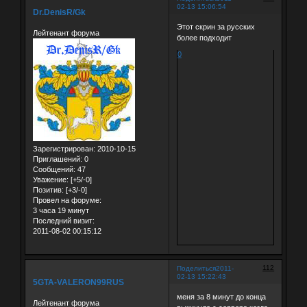
02-13 15:06:54
Dr.DenisR/Gk
Этот скрин за русских
Лейтенант форума
более подходит
0
Зарегистрирован
: 2010-10-15
Приглашений:
0
Сообщений:
47
Уважение:
[+5/-0]
Позитив:
[+3/-0]
Провел на форуме:
3 часа 19 минут
Последний визит:
2011-08-02 00:15:12
112
Поделиться
2011-
02-13 15:22:43
5GTA-VALERON99RUS
меня за 8 минут до конца
Лейтенант форума