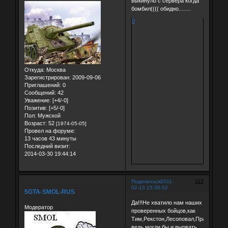
выкинуло с сервера когда
бомбил(((( обидно........
0
Откуда:
Москва
Зарегистрирован
: 2009-09-06
Приглашений:
0
Сообщений:
42
Уважение:
[+4/-0]
Позитив:
[+5/-0]
Пол:
Мужской
Возраст:
52
[1974-05-05]
Провел на форуме:
13 часов 43 минуты
Последний визит:
2014-03-30 19:44:14
113
Поделиться
2011-
02-13 15:36:02
5GTA-SMOL-RUS
Да!!!Не хватило нам наших
Модератор
проверенных бойцов,как
Тим,Рекстон,Лесоповал,Прапор,Шутн
ведь могли бы и вырвать