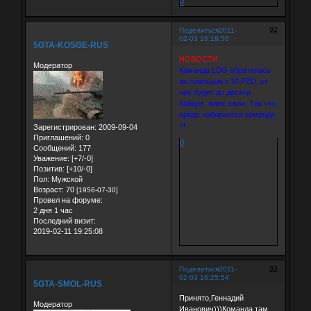
0
92
Поделиться
2011-
02-03 16:19:56
5GTA-KOSGE-RUS
НОВОСТИ :
Модератор
Команда LDG обратилась
за помощью к 10 PZD, от
них будет до десяти
бойцов, плюс свои. Так что
вроде набирается команда
!!!
Зарегистрирован
: 2009-09-04
Приглашений:
0
0
Сообщений:
177
Уважение:
[+7/-0]
Позитив:
[+10/-0]
Пол:
Мужской
Возраст:
70
[1956-07-30]
Провел на форуме:
2 дня 1 час
Последний визит:
2019-02-11 19:25:08
93
Поделиться
2011-
02-03 16:25:54
5GTA-SMOL-RUS
Принято,Геннадий
Модератор
Иванович)))Команда там