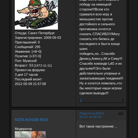
победу на немецкой
стороне!!!Всем кто
сражался всю игру в
меньшинстве против
достойного и сильного
противника хочется
Откуда:
Санкт-Петербург
сказать СПАСИБО!!!Могу
Зарегистрирован
: 2009-09-03
сказать,что бились до
Приглашений:
0
последнего и был в конце
Сообщений:
295
шанс
Уважение:
[+8/-0]
победить,но...Спасибо
Позитив:
[+37/-0]
Денису,Алексу,АК и Сему!!!
Пол:
Мужской
Спасибо команде LdG и их
Возраст:
53
[1972-11-11]
друзьям!!!Это были
Провел на форуме:
действительно упорные и
3 дня 17 часов
захватывающие поединки!!!
Последний визит:
Ну и хочется пожелать,что
2012-05-09 21:57:08
бы некоторые наши игроки
сделали выводы!!!
0
114
Поделиться
2011-
02-13 16:46:30
5GTA-KOSGE-RUS
Вот такое настроение ...
Модератор