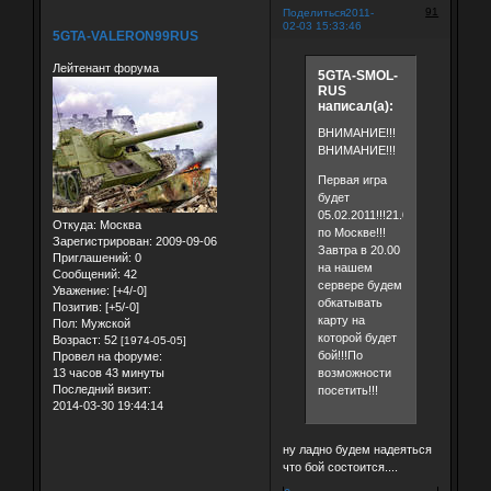
91
Поделиться
2011-
02-03 15:33:46
5GTA-VALERON99RUS
Лейтенант форума
5GTA-SMOL-
RUS
написал(а):
ВНИМАНИЕ!!!
ВНИМАНИЕ!!!
Первая игра
будет
05.02.2011!!!21.00
Откуда:
Москва
по Москве!!!
Зарегистрирован
: 2009-09-06
Завтра в 20.00
Приглашений:
0
на нашем
Сообщений:
42
сервере будем
Уважение:
[+4/-0]
обкатывать
Позитив:
[+5/-0]
карту на
Пол:
Мужской
которой будет
Возраст:
52
[1974-05-05]
бой!!!По
Провел на форуме:
возможности
13 часов 43 минуты
Последний визит:
посетить!!!
2014-03-30 19:44:14
ну ладно будем надеяться
что бой состоится....