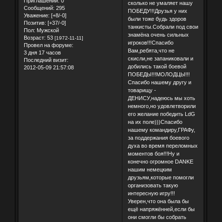
Приглашений:
0
сколько не умаляет нашу
Сообщений:
295
ПОБЕДУ!!!Друзья у них
Уважение:
[+8/-0]
были тоже будь здоров
Позитив:
[+37/-0]
танкисты.Собрали под свои
Пол:
Мужской
знамёна очень сильных
Возраст:
53
[1972-11-11]
игроков!!!Спасибо
Провел на форуме:
Вам,ребята,что не
3 дня 17 часов
скисли,не запаниковали и
Последний визит:
добились такой боевой
2012-05-09 21:57:08
ПОБЕДЫ!!!МОЛОДЦЫ!!!
Спасибо нашему другу и
товарищу -
ДЕНИСУ,надеюсь мы хоть
немного,но удовлетворили
его желание победить LdG
на их поле)))Спасибо
нашему командиру,ГРАФу,
за поддержания боевого
духа во время переломных
моментов боя!!!Ну и
конечно огромное DANKE
нашим немецким
друзьям,которые помогли
организовать такую
интересную игру!!!
Уверен,что она была бы
ещё напряжённей,если бы
они смогли бы собрать