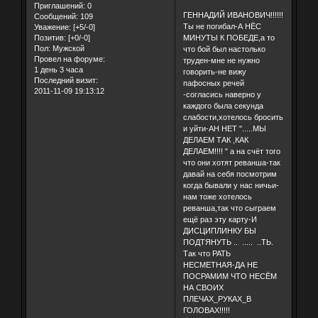
Приглашений:
0
ГЕННАДИЙ ИВАНОВИЧ!!!!!!
Сообщений:
109
Ты не погибал-А НЁС
Уважение:
[+5/-0]
МИНУТЫ К ПОБЕДЕ,а то
Позитив:
[+0/-0]
Пол:
Мужской
что бой был настолько
Провел на форуме:
труден-мне не нужно
1 день 3 часа
говорить-не вижу
Последний визит:
пафосных речей
2011-11-09 19:13:12
-согласись наверно у
каждого была секунда
слабости,хотелось бросить
и уйти-АН НЕТ ".....МЫ
ДЕЛАЕМ ТАК ,КАК
ДЕЛАЕМ!!!! " а на счёт того
что они хотят реванша-так
давай на себя посмотрим
когда бывали у нас ничьи-
нам тоже хотелось
реванша,так что сыграем
ещё раз эту карту-И
ДИСЦИПЛИНКУ БЫ
ПОДТЯНУТЬ .. ..... ..ТЬ.
Так что РАТЬ
НЕСМЕТНАЯ-ДА НЕ
ПОСРАМИМ ЧТО НЕСЁМ
НА СВОИХ
ПЛЕЧАХ_РУКАХ_В
ГОЛОВАХ!!!!!