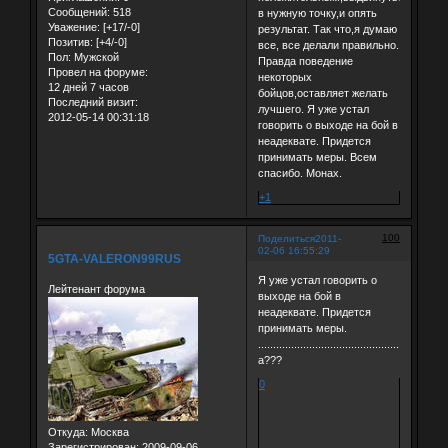
Сообщений:
518
в нужную точку,и опять
Уважение:
[+17/-0]
результат. Так что,я думаю
Позитив:
[+4/-0]
все, все делали правильно.
Пол:
Мужской
Правда поведение
Провел на форуме:
некоторых
12 дней 7 часов
бойцов,оставляет желать
Последний визит:
лучшего. Я уже устал
2012-05-14 00:31:18
говорить о выходе на бой в
неадеквате. Придется
принимать меры. Всем
спасибо. Монах.
+1
100
Поделиться
2011-
02-06 16:55:29
5GTA-VALERON99RUS
Я уже устал говорить о
Лейтенант форума
выходе на бой в
неадеквате. Придется
принимать меры.
...............................................................
a???
0
Откуда:
Москва
Зарегистрирован
: 2009-09-06