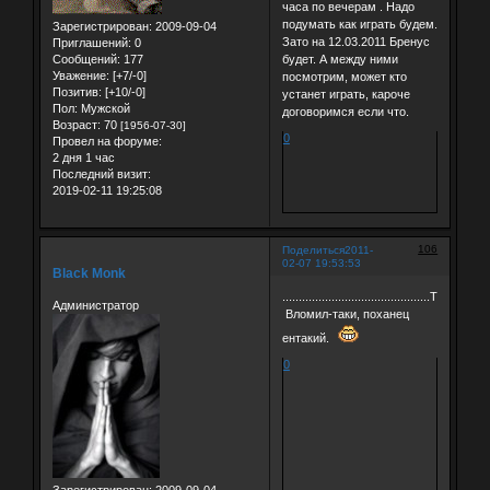
часа по вечерам . Надо
подумать как играть будем.
Зарегистрирован
: 2009-09-04
Зато на 12.03.2011 Бренус
Приглашений:
0
Сообщений:
177
будет. А между ними
Уважение:
[+7/-0]
посмотрим, может кто
Позитив:
[+10/-0]
устанет играть, кароче
Пол:
Мужской
договоримся если что.
Возраст:
70
[1956-07-30]
0
Провел на форуме:
2 дня 1 час
Последний визит:
2019-02-11 19:25:08
106
Поделиться
2011-
02-07 19:53:53
Black Monk
.............................................ТИСЯМА!
Администратор
Вломил-таки, поханец
ентакий.
0