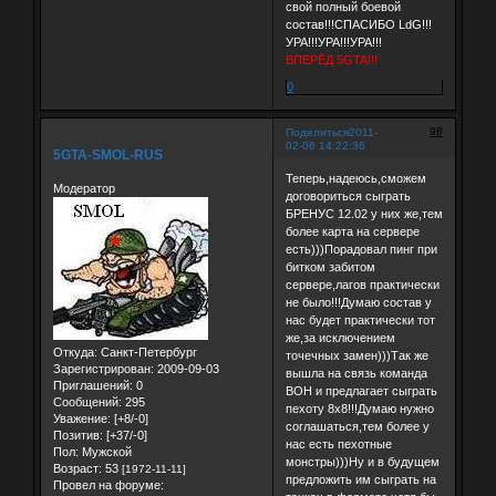
свой полный боевой
состав!!!СПАСИБО LdG!!!
УРА!!!УРА!!!УРА!!!
ВПЕРЁД 5GTA!!!
0
98
Поделиться
2011-
02-06 14:22:36
5GTA-SMOL-RUS
Теперь,надеюсь,сможем
Модератор
договориться сыграть
БРЕНУС 12.02 у них же,тем
более карта на сервере
есть)))Порадовал пинг при
битком забитом
сервере,лагов практически
не было!!!Думаю состав у
нас будет практически тот
же,за исключением
Откуда:
Санкт-Петербург
точечных замен)))Так же
Зарегистрирован
: 2009-09-03
вышла на связь команда
Приглашений:
0
BOH и предлагает сыграть
Сообщений:
295
пехоту 8х8!!!Думаю нужно
Уважение:
[+8/-0]
соглашаться,тем более у
Позитив:
[+37/-0]
нас есть пехотные
Пол:
Мужской
монстры)))Ну и в будущем
Возраст:
53
[1972-11-11]
предложить им сыграть на
Провел на форуме: