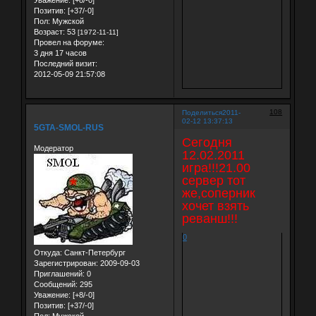
Уважение:
[+8/-0]
Позитив:
[+37/-0]
Пол:
Мужской
Возраст:
53
[1972-11-11]
Провел на форуме:
3 дня 17 часов
Последний визит:
2012-05-09 21:57:08
108
Поделиться
2011-
02-12 13:37:13
5GTA-SMOL-RUS
Сегодня
Модератор
12.02.2011
игра!!!21.00
сервер тот
же,соперник
хочет взять
реванш!!!
0
Откуда:
Санкт-Петербург
Зарегистрирован
: 2009-09-03
Приглашений:
0
Сообщений:
295
Уважение:
[+8/-0]
Позитив:
[+37/-0]