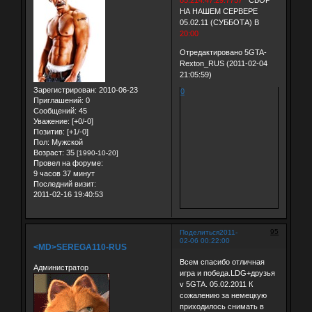
НА НАШЕМ СЕРВЕРЕ
05.02.11 (СУББОТА) В
20:00
Отредактировано 5GTA-
Rexton_RUS (2011-02-04
21:05:59)
Зарегистрирован
: 2010-06-23
0
Приглашений:
0
Сообщений:
45
Уважение:
[+0/-0]
Позитив:
[+1/-0]
Пол:
Мужской
Возраст:
35
[1990-10-20]
Провел на форуме:
9 часов 37 минут
Последний визит:
2011-02-16 19:40:53
95
Поделиться
2011-
02-06 00:22:00
<MD>SEREGA110-RUS
Всем спасибо отличная
Администратор
игра и победа.LDG+друзья
v 5GTA. 05.02.2011 К
сожалению за немецкую
приходилось снимать в