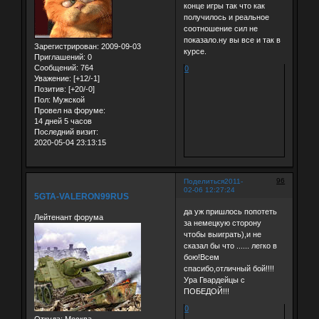
конце игры так что как
получилось и реальное
соотношение сил не
показало.ну вы все и так в
Зарегистрирован
: 2009-09-03
курсе.
Приглашений:
0
Сообщений:
764
0
Уважение:
[+12/-1]
Позитив:
[+20/-0]
Пол:
Мужской
Провел на форуме:
14 дней 5 часов
Последний визит:
2020-05-04 23:13:15
96
Поделиться
2011-
02-06 12:27:24
5GTA-VALERON99RUS
да уж пришлось попотеть
Лейтенант форума
за немецкую сторону
чтобы выиграть),и не
сказал бы что ...... легко в
бою!Всем
спасибо,отличный бой!!!!
Ура Гвардейцы с
ПОБЕДОЙ!!!
0