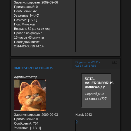
Зарегистрирован
: 2009-09-06
Приглашений:
0
Сообщений:
42
Уважение:
[+4/-0]
Позитив:
[+5/-0]
Пол:
Мужской
Возраст:
52
[1974-05-05]
Провел на форуме:
13 часов 43 минуты
Последний визит:
2014-03-30 19:44:14
117
Поделиться
2011-
02-17 18:17:53
<MD>SEREGA110-RUS
Администратор
5GTA-
VALERON99RUS
написал(а):
Серегой,а чё
за карта та???)
Kursk 1943
Зарегистрирован
: 2009-09-03
Приглашений:
0
0
Сообщений:
764
Уважение:
[+12/-1]