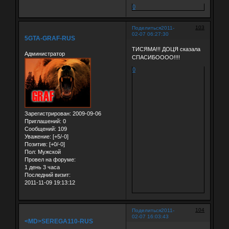
0
103
Поделиться
2011-
02-07 06:27:30
5GTA-GRAF-RUS
ТИСЯМА!!! ДОЦЯ сказала
Администратор
СПАСИБОООО!!!!
0
Зарегистрирован
: 2009-09-06
Приглашений:
0
Сообщений:
109
Уважение:
[+5/-0]
Позитив:
[+0/-0]
Пол:
Мужской
Провел на форуме:
1 день 3 часа
Последний визит:
2011-11-09 19:13:12
104
Поделиться
2011-
02-07 16:03:43
<MD>SEREGA110-RUS